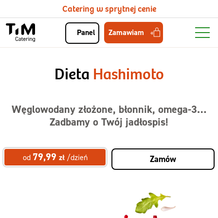
Catering w sprytnej cenie
Zamawiam
Panel
Dieta
Hashimoto
Węglowodany złożone, błonnik, omega-3…
Zadbamy o Twój jadłospis!
79,99
od
zł
/dzień
Zamów