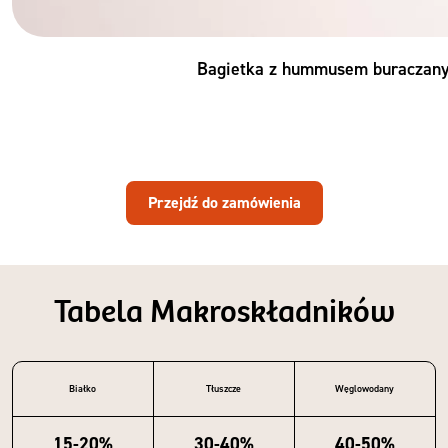
Bagietka z hummusem buraczan
Przejdź do zamówienia
Tabela Makroskładników
Białko
Tłuszcze
Węglowodany
15-20%
30-40%
40-50%