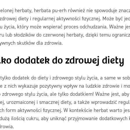
elonej herbaty, herbata pu-erh również nie spowoduje znacz
drowej diety i regularnej aktywności fizycznej. Może być 
 życia, który może wspierać proces odchudzania. Ważne jes
ru lub słodzików do czerwonej herbaty, dzięki temu ograni
atywnych skutków dla zdrowia.
lko dodatek do zdrowej diety
ylko dodatek do diety i zdrowego stylu życia, a same w so
le z nich wykazuje pozytywny wpływ na ludzkie zdrowie i mo
drowego stylu życia, ale tylko dodatkiem! Ważne jest, aby
ej, urozmaiconej i smacznej diety, a także wprowadzić regu
ch form aktywności fizycznej. W kontekście herbat warto jes
dużą ilością cukru, aby uniknąć przyjmowanie dodatkowych ki
rowia.