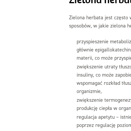
Zielona herba
Zielona herbata jest często
sposobów, w jakie zielona h
przyspieszenie metaboli
głównie epigallokatechi
materii, co może przyspie
zwiększenie utraty tłus
insuliny, co może zapob
wspomagać rozkład tłusz
organizmie,
zwiększenie termogenezy
produkcję ciepła w organ
regulacja apetytu – istn
poprzez regulację pozio