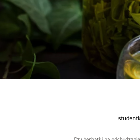
student
Czy herbatki na odchudzanie