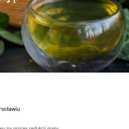
rocławiu
wu na proces redukcji masy