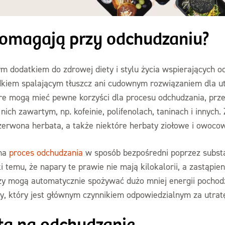
pomagają przy odchudzaniu?
 dodatkiem do zdrowej diety i stylu życia wspierających o
kiem spalającym tłuszcz ani cudownym rozwiązaniem dla utr
óre mogą mieć pewne korzyści dla procesu odchudzania, prz
ich zawartym, np. kofeinie, polifenolach, taninach i innych.
czerwona herbata, a także niektóre herbaty ziołowe i owoco
 na
proces odchudzania
w sposób bezpośredni poprzez subst
i temu, że napary te prawie nie mają kilokalorii, a zastąpien
zy mogą automatycznie spożywać dużo mniej energii pochodz
y, który jest głównym czynnikiem odpowiedzialnym za utrat