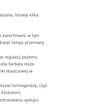
zania. Istnieje kilka
e katechinami, w tym
ększać tempo przemiany
 w regulacji poziomu
elona herbata może
nki tłuszczowej w
ększać termogenezę, czyli
ilokalorii,
ontrolowaniu apetytu