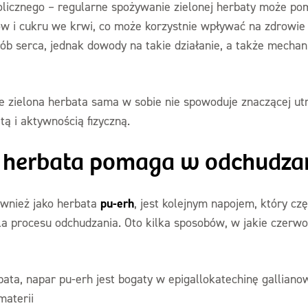
licznego – regularne spożywanie zielonej herbaty może po
dów i cukru we krwi, co może korzystnie wpływać na zdrowie
rób serca, jednak dowody na takie działanie, a także mechan
 zielona herbata sama w sobie nie spowoduje znaczącej utrat
ą i aktywnością fizyczną.
 herbata pomaga w odchudza
pu-erh
ównież jako herbata
, jest kolejnym napojem, który czę
dla procesu odchudzania. Oto kilka sposobów, w jakie czer
bata, napar pu-erh jest bogaty w epigallokatechinę galliano
materii