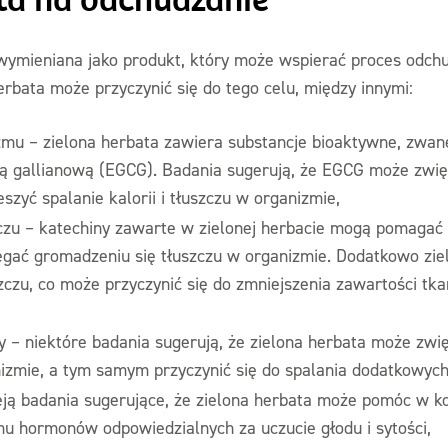
ta na odchudzanie
 wymieniana jako produkt, który może wspierać proces odchud
erbata może przyczynić się do tego celu, między innymi:
zmu – zielona herbata zawiera substancje bioaktywne, zwan
ną gallianową (EGCG). Badania sugerują, że EGCG może zwi
szyć spalanie kalorii i tłuszczu w organizmie,
zczu – katechiny zawarte w zielonej herbacie mogą pomagać
iegać gromadzeniu się tłuszczu w organizmie. Dodatkowo zi
czu, co może przyczynić się do zmniejszenia zawartości tka
 – niektóre badania sugerują, że zielona herbata może zwi
izmie, a tym samym przyczynić się do spalania dodatkowych k
ieją badania sugerujące, że zielona herbata może pomóc w k
mu hormonów odpowiedzialnych za uczucie głodu i sytości,