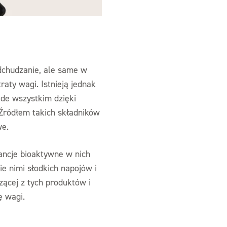
dchudzanie, ale same w
aty wagi. Istnieją jednak
ede wszystkim dzięki
 Źródłem takich składników
we.
ancje bioaktywne w nich
ie nimi słodkich napojów i
ącej z tych produktów i
ę wagi.