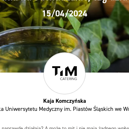
15/04/2024
Kaja Komczyńska
ka Uniwersytetu Medyczny im. Piastów Śląskich we W
 naprawdę działają? A może to mit i nie mają żadnego wpły