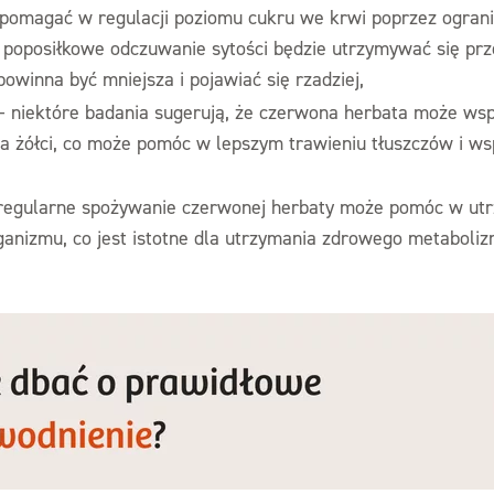
omagać w regulacji poziomu cukru we krwi poprzez ograni
 poposiłkowe odczuwanie sytości będzie utrzymywać się prze
owinna być mniejsza i pojawiać się rzadziej,
– niektóre badania sugerują, że czerwona herbata może ws
a żółci, co może pomóc w lepszym trawieniu tłuszczów i w
regularne spożywanie czerwonej herbaty może pomóc w ut
anizmu, co jest istotne dla utrzymania zdrowego metaboli