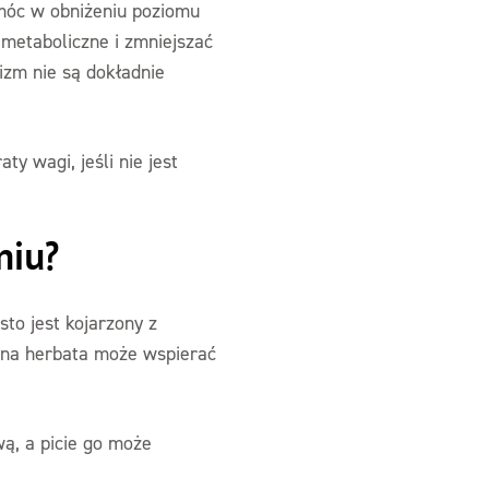
móc w obniżeniu poziomu
 metaboliczne i zmniejszać
izm nie są dokładnie
y wagi, jeśli nie jest
niu?
sto jest kojarzony z
wona herbata może wspierać
wą, a picie go może