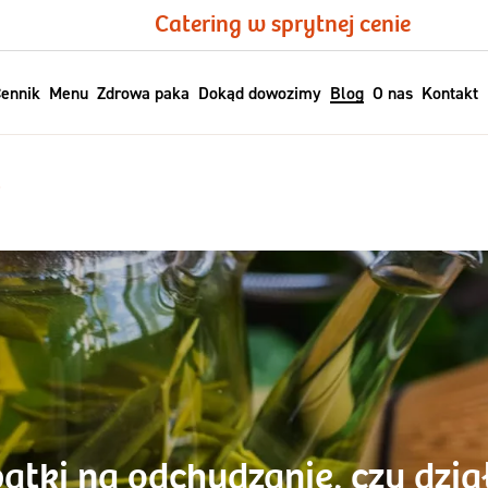
Catering w sprytnej cenie
ennik
Menu
Zdrowa paka
Dokąd dowozimy
Blog
O nas
Kontakt
?
atki na odchudzanie, czy dzia