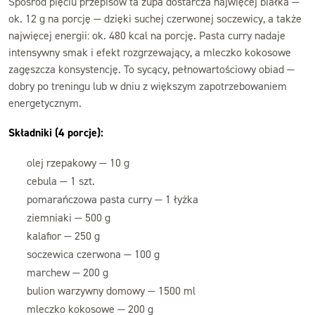
Spośród pięciu przepisów ta zupa dostarcza najwięcej białka —
ok. 12 g na porcję — dzięki suchej czerwonej soczewicy, a także
najwięcej energii: ok. 480 kcal na porcję. Pasta curry nadaje
intensywny smak i efekt rozgrzewający, a mleczko kokosowe
zagęszcza konsystencję. To sycący, pełnowartościowy obiad —
dobry po treningu lub w dniu z większym zapotrzebowaniem
energetycznym.
Składniki (4 porcje):
olej rzepakowy — 10 g
cebula — 1 szt.
pomarańczowa pasta curry — 1 łyżka
ziemniaki — 500 g
kalafior — 250 g
soczewica czerwona — 100 g
marchew — 200 g
bulion warzywny domowy — 1500 ml
mleczko kokosowe — 200 g