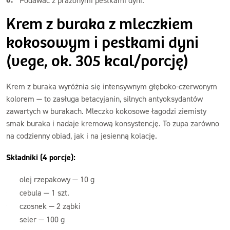
Podawać z prażonymi pestkami dyni.
Krem z buraka z mleczkiem
kokosowym i pestkami dyni
(vege, ok. 305 kcal/porcję)
Krem z buraka wyróżnia się intensywnym głęboko-czerwonym
kolorem — to zasługa betacyjanin, silnych antyoksydantów
zawartych w burakach. Mleczko kokosowe łagodzi ziemisty
smak buraka i nadaje kremową konsystencję. To zupa zarówno
na codzienny obiad, jak i na jesienną kolację.
Składniki (4 porcje):
olej rzepakowy — 10 g
cebula — 1 szt.
czosnek — 2 ząbki
seler — 100 g