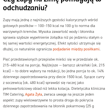
odchudzaniu?
Zupy mają jedną z najniższych gęstości kalorycznych wśród
gotowych posiłków — 100–150 kcal na 100 g to norma dla
warzywnych kremów. Wysoka zawartość wody i błonnika
sprawia szybsze wypełnienie żołądka niż po jedzeniu stałym o
tej samej wartości energetycznej. Efekt sytości utrzymuje się
dłużej, co naturalnie ogranicza
podjadanie między posiłkami
.
Pięć przedstawionych przepisów mieści się w przedziale ok.
215–480 kcal na porcję. Najlżejsze — barszcz ukraiński (ok. 215
kcal) — to dobre wybory na redukcji, bo jedna porcja to ok. 14%
dziennego zapotrzebowania przy diecie 1500 kcal. Sycące curry
z soczewicą (ok. 480 kcal) sprawdzi się raczej jako
pełnowartościowy obiad niż lekka kolacja. Dietetyczka kliniczna
TIM Catering,
Agata Żyła
, zwraca uwagę na jeszcze jeden
aspekt: zupy wielowarzywne to prosta droga do pokrycia
dziennego zapotrzebowania na błonnik pokarmowy (25 g