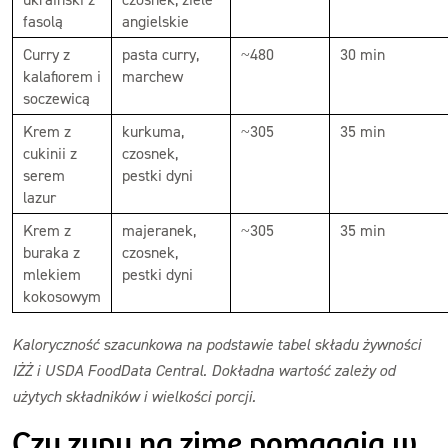
fasolą
angielskie
Curry z
pasta curry,
~480
30 min
kalafiorem i
marchew
soczewicą
Krem z
kurkuma,
~305
35 min
cukinii z
czosnek,
serem
pestki dyni
lazur
Krem z
majeranek,
~305
35 min
buraka z
czosnek,
mlekiem
pestki dyni
kokosowym
Kaloryczność szacunkowa na podstawie tabel składu żywności
IŻŻ i USDA FoodData Central. Dokładna wartość zależy od
użytych składników i wielkości porcji.
Czy zupy na zimę pomagają w