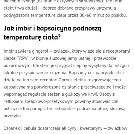
biochemicznego (działanie aktywnych składników). Ten drugi
efekt trwa dłużej — dobrze dobrane przyprawy utrzymują
podwyższoną temperaturę ciała przez 30–60 minut po posiłku.
Jak imbir i kapsaicyna podnoszą
temperaturę ciała?
Imbir zawiera gingerol — związek, który wiąże się z receptorami
ciepła TRPV1 w błonie śluzowej jamy ustnej i przewodzie
pokarmowym. Efektem jest sygnał cieplny wysyłany do mózgu i
lokalne przyspieszenie krążenia. Kapsaicyna z papryczki chili
działa na ten sam receptor. Oprócz efektu rozgrzewającego
kapsaicyna ma potwierdzone działanie przeciwzapalne i może
wspomagać regulację stężenia glukozy we krwi. Osoby z
refluksem żołądkowo-przełykowym powinny stosować chili
ostrożnie lub pomijać ten składnik — podrażnia błonę śluzową
przełyku.
Czosnek i cebula dostarczają allicyny i kwercetyny — związków