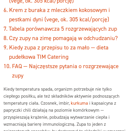
(vege, ok. 305 kcal/porcję)
Krem z buraka z mleczkiem kokosowym i
pestkami dyni (vege, ok. 305 kcal/porcję)
Tabela porównawcza 5 rozgrzewających zup
Czy zupy na zimę pomagają w odchudzaniu?
Kiedy zupa z przepisu to za mało — dieta
pudełkowa TIM Catering
FAQ — Najczęstsze pytania o rozgrzewające
zupy
Kiedy temperatura spada, organizm potrzebuje nie tylko
ciepłego posiłku, ale też składników aktywnie podnoszących
temperaturę ciała. Czosnek, imbir,
kurkuma
i kapsaicyna z
papryczki chili działają na poziomie komórkowym —
przyspieszają krążenie, pobudzają wytwarzanie ciepła i
wzmacniają barierę immunologiczną. Zupa to jeden z