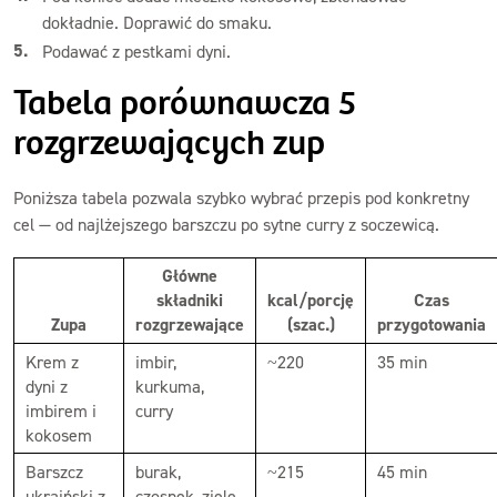
dokładnie. Doprawić do smaku.
Podawać z pestkami dyni.
Tabela porównawcza 5
rozgrzewających zup
Poniższa tabela pozwala szybko wybrać przepis pod konkretny
cel — od najlżejszego barszczu po sytne curry z soczewicą.
Główne
składniki
kcal/porcję
Czas
Zupa
rozgrzewające
(szac.)
przygotowania
Krem z
imbir,
~220
35 min
dyni z
kurkuma,
imbirem i
curry
kokosem
Barszcz
burak,
~215
45 min
ukraiński z
czosnek, ziele