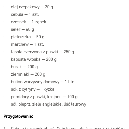
olej rzepakowy — 20 g
cebula — 1 szt.
czosnek — 1 ząbek
seler — 60 g
pietruszka — 50 g
marchew — 1 szt.
fasola czerwona z puszki — 250 g
kapusta włoska — 200 g
burak — 200 g
ziemniaki — 200 g
bulion warzywny domowy — 1 litr
sok z cytryny — 1 łyżka
pomidory z puszki, krojone — 100 g
sól, pieprz, ziele angielskie, liść laurowy
Przygotowanie:
Cebulę i czosnek obrać. Cebulę posiekać, czosnek pokroić w