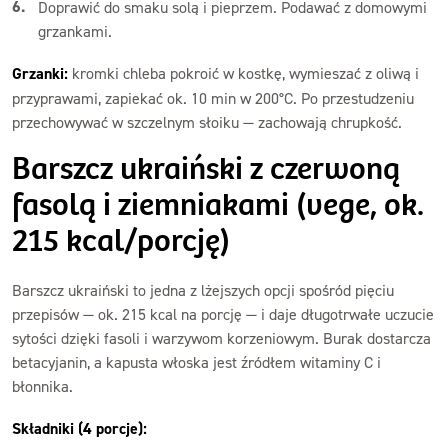
Doprawić do smaku solą i pieprzem. Podawać z domowymi
grzankami.
Grzanki:
kromki chleba pokroić w kostkę, wymieszać z oliwą i
przyprawami, zapiekać ok. 10 min w 200°C. Po przestudzeniu
przechowywać w szczelnym słoiku — zachowają chrupkość.
Barszcz ukraiński z czerwoną
fasolą i ziemniakami (vege, ok.
215 kcal/porcję)
Barszcz ukraiński to jedna z lżejszych opcji spośród pięciu
przepisów — ok. 215 kcal na porcję — i daje długotrwałe uczucie
sytości dzięki fasoli i warzywom korzeniowym. Burak dostarcza
betacyjanin, a kapusta włoska jest źródłem witaminy C i
błonnika.
Składniki (4 porcje):