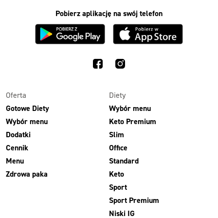
Pobierz aplikację na swój telefon
3 razy TAK
1500kcal - 2250kcal
3 sycące posiłki o większej objętości. Mniej dań,
ta sama wygoda!
Oferta
Diety
Gotowe Diety
Wybór menu
Wybór menu
Keto Premium
Zamów już od
Dodatki
Slim
50,31 zł
73,99
Cennik
Office
-32%
TAK
Menu
Standard
Zdrowa paka
Keto
Zamów dietę!
Sport
Menu
Sport Premium
Szczegóły diety 3xTAK
Niski IG