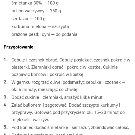
śmietanka 30% — 100 g
bulion warzywny — 750 g
ser lazur — 100 g
kurkuma mielona — szczypta
prażone pestki dyni — do podania
Przygotowanie:
Cebulę i czosnek obrać. Cebulę posiekać, czosnek pokroić w
plasterki. Ziemniaki obrać i pokroić w kostkę. Cukinię
pozbawić końców i pokroić w kostkę.
W garnku rozgrzać oliwę, podsmażyć cebulkę i czosnek —
ok. 4 minuty, mieszając co chwilę.
Dodać cukinię i ziemniaki, smażyć kilka minut.
Zalać bulionem i zagotować. Dodać szczyptę kurkumy i
przyprawy. Gotować pod przykryciem ok. 15–20 minut do
miękkości warzyw.
Pod koniec dodać śmietankę i ser lazur, zblendować całość.