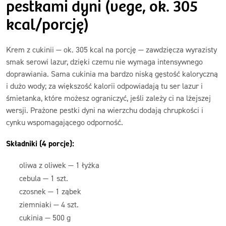
pestkami dyni (vege, ok. 305
kcal/porcję)
Krem z cukinii — ok. 305 kcal na porcję — zawdzięcza wyrazisty
smak serowi lazur, dzięki czemu nie wymaga intensywnego
doprawiania. Sama cukinia ma bardzo niską gęstość kaloryczną
i dużo wody; za większość kalorii odpowiadają tu ser lazur i
śmietanka, które możesz ograniczyć, jeśli zależy ci na lżejszej
wersji. Prażone pestki dyni na wierzchu dodają chrupkości i
cynku wspomagającego odporność.
Składniki (4 porcje):
oliwa z oliwek — 1 łyżka
cebula — 1 szt.
czosnek — 1 ząbek
ziemniaki — 4 szt.
cukinia — 500 g