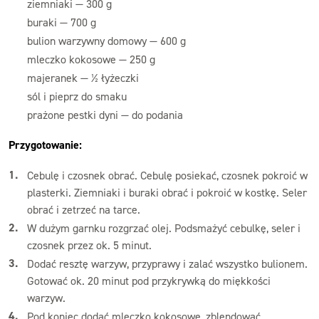
ziemniaki — 300 g
buraki — 700 g
bulion warzywny domowy — 600 g
mleczko kokosowe — 250 g
majeranek — ½ łyżeczki
sól i pieprz do smaku
prażone pestki dyni — do podania
Przygotowanie:
Cebulę i czosnek obrać. Cebulę posiekać, czosnek pokroić w
plasterki. Ziemniaki i buraki obrać i pokroić w kostkę. Seler
obrać i zetrzeć na tarce.
W dużym garnku rozgrzać olej. Podsmażyć cebulkę, seler i
czosnek przez ok. 5 minut.
Dodać resztę warzyw, przyprawy i zalać wszystko bulionem.
Gotować ok. 20 minut pod przykrywką do miękkości
warzyw.
Pod koniec dodać mleczko kokosowe, zblendować