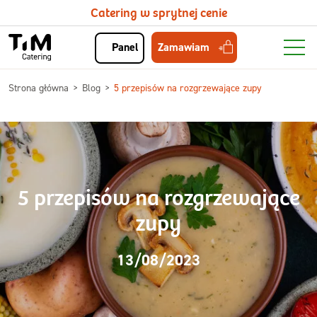
Catering w sprytnej cenie
Zamawiam
Panel
Strona główna
Blog
5 przepisów na rozgrzewające zupy
5 przepisów na rozgrzewające
zupy
13/08/2023