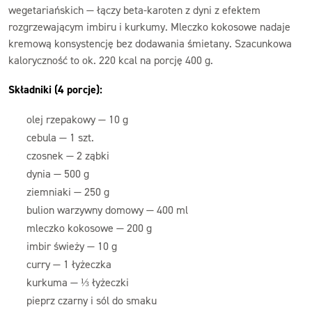
wegetariańskich — łączy beta-karoten z dyni z efektem
rozgrzewającym imbiru i kurkumy. Mleczko kokosowe nadaje
kremową konsystencję bez dodawania śmietany. Szacunkowa
kaloryczność to ok. 220 kcal na porcję 400 g.
Składniki (4 porcje):
olej rzepakowy — 10 g
cebula — 1 szt.
czosnek — 2 ząbki
dynia — 500 g
ziemniaki — 250 g
bulion warzywny domowy — 400 ml
mleczko kokosowe — 200 g
imbir świeży — 10 g
curry — 1 łyżeczka
kurkuma — ⅓ łyżeczki
pieprz czarny i sól do smaku