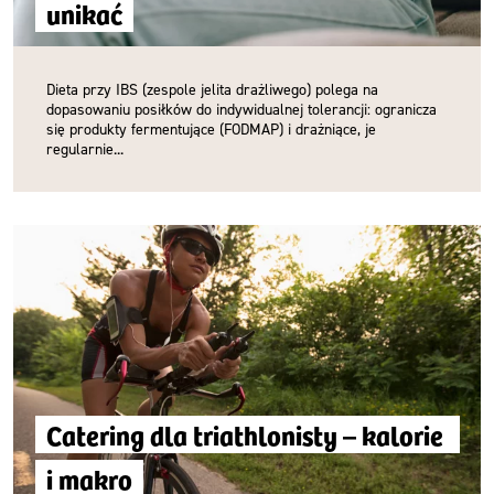
unikać
Dieta przy IBS (zespole jelita drażliwego) polega na
dopasowaniu posiłków do indywidualnej tolerancji: ogranicza
się produkty fermentujące (FODMAP) i drażniące, je
regularnie...
Catering dla triathlonisty – kalorie 
i makro