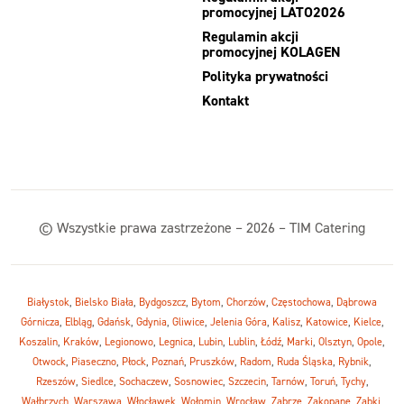
promocyjnej LATO2026
Regulamin akcji
promocyjnej KOLAGEN
Polityka prywatności
Kontakt
© Wszystkie prawa zastrzeżone – 2026 – TIM Catering
Białystok
,
Bielsko Biała
,
Bydgoszcz
,
Bytom
,
Chorzów
,
Częstochowa
,
Dąbrowa
Górnicza
,
Elbląg
,
Gdańsk
,
Gdynia
,
Gliwice
,
Jelenia Góra
,
Kalisz
,
Katowice
,
Kielce
,
Koszalin
,
Kraków
,
Legionowo
,
Legnica
,
Lubin
,
Lublin
,
Łódź
,
Marki
,
Olsztyn
,
Opole
,
Otwock
,
Piaseczno
,
Płock
,
Poznań
,
Pruszków
,
Radom
,
Ruda Śląska
,
Rybnik
,
Rzeszów
,
Siedlce
,
Sochaczew
,
Sosnowiec
,
Szczecin
,
Tarnów
,
Toruń
,
Tychy
,
Wałbrzych
,
Warszawa
,
Włocławek
,
Wołomin
,
Wrocław
,
Zabrze
,
Zakopane
,
Ząbki
,