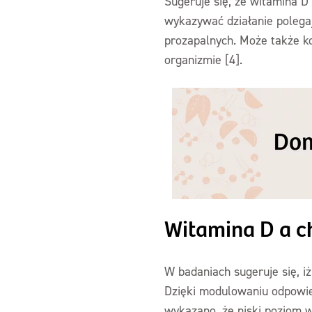
Sugeruje się, że witamina 
wykazywać działanie polega
prozapalnych. Może także k
organizmie [4].
Witamina D a c
W badaniach sugeruje się, 
Dzięki modulowaniu odpowi
wykazano, że niski poziom 