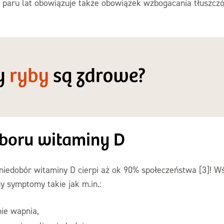
 paru lat obowiązuje także obowiązek wzbogacania tłuszc
boru witaminy D
 niedobór witaminy D cierpi aż ok 90% społeczeństwa [3]! 
 symptomy takie jak m.in.:
ie wapnia,