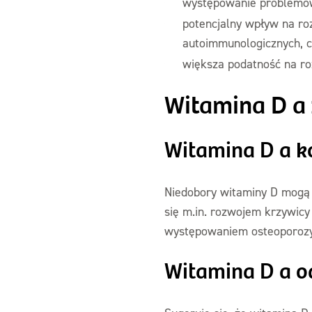
występowanie problemów 
potencjalny wpływ na ro
autoimmunologicznych, 
większa podatność na roz
Witamina D a
Witamina D a k
Niedobory witaminy D mogą p
się m.in. rozwojem krzywicy
występowaniem osteoporozy
Witamina D a o