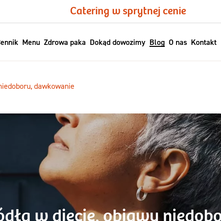
Catering w sprytnej cenie
ennik
Menu
Zdrowa paka
Dokąd dowozimy
Blog
O nas
Kontakt
 niedoboru, dawkowanie
ódła w diecie, objawy niedo