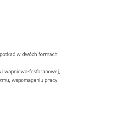
spotkać w dwóch formach:
ki wapniowo-fosforanowej,
anizmu, wspomaganiu pracy