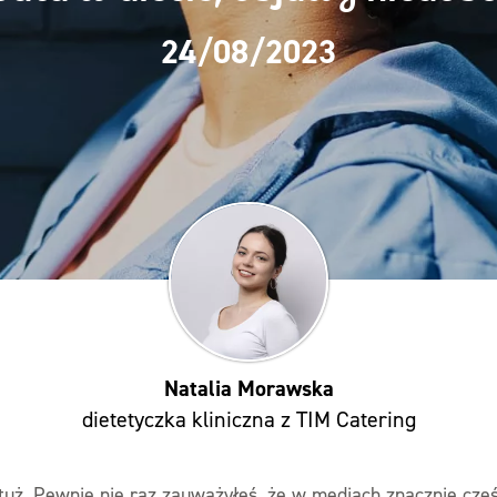
24/08/2023
Natalia Morawska
dietetyczka kliniczna z TIM Catering
tuż. Pewnie nie raz zauważyłeś, że w mediach znacznie częś