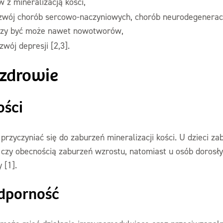
z mineralizacją kości,
zwój chorób sercowo-naczyniowych, chorób neurodegenerac
czy być może nawet nowotworów,
wój depresji [2,3].
 zdrowie
ości
rzyczyniać się do zaburzeń mineralizacji kości. U dzieci z
 czy obecnością zaburzeń wzrostu, natomiast u osób dorosły
 [1].
dporność