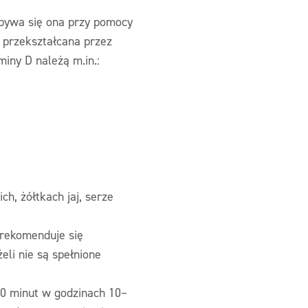
bywa się ona przy pomocy
 przekształcana przez
iny D należą m.in.:
h, żółtkach jaj, serze
 rekomenduje się
eli nie są spełnione
20 minut w godzinach 10–