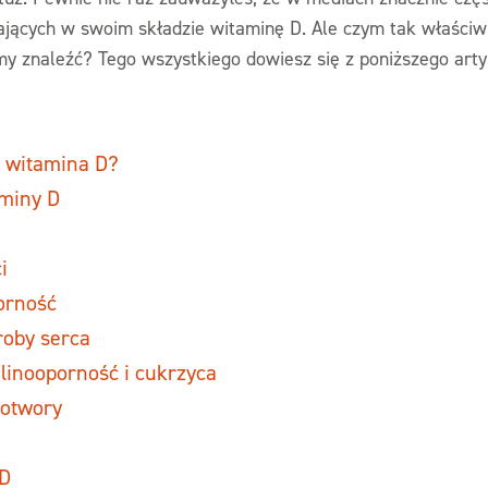
jących w swoim składzie witaminę D. Ale czym tak właściwi
my znaleźć? Tego wszystkiego dowiesz się z poniższego arty
t witamina D?
miny D
i
orność
roby serca
linooporność i cukrzyca
otwory
 D