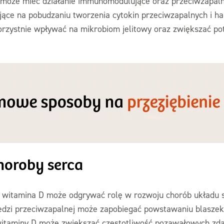
D może mieć działanie immunomodulujące oraz przeciwzapal
jące na pobudzaniu tworzenia cytokin przeciwzapalnych i h
orzystnie wpływać na mikrobiom jelitowy oraz zwiększać po
horoby serca
iż witamina D może odgrywać rolę w rozwoju chorób układu
edzi przeciwzapalnej może zapobiegać powstawaniu blasze
witaminy D może zwiększać częstotliwość pozawałowych zda