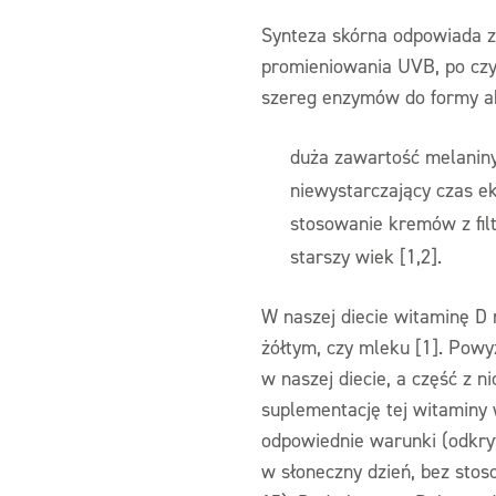
Synteza skórna odpowiada z
promieniowania UVB, po czy
szereg enzymów do formy ak
duża zawartość melaniny
niewystarczający czas ek
stosowanie kremów z fil
starszy wiek [1,2].
W naszej diecie witaminę D 
żółtym, czy mleku [1]. Pow
w naszej diecie, a część z 
suplementację tej witaminy w
odpowiednie warunki (odkry
w słoneczny dzień, bez sto