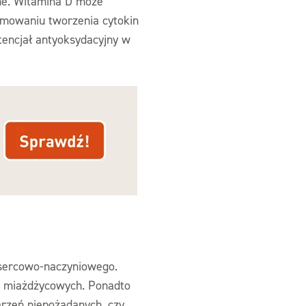
ne. Witamina D może
amowaniu tworzenia cytokin
tencjał antyoksydacyjny w
 sercowo-naczyniowego.
k miażdżycowych. Ponadto
rzeń niepożądanych, czy