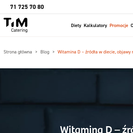
Sprawdź
71 725 70 80
Diety
Kalkulatory
Promocje
C
Strona główna
Blog
Witamina D – źródła w diecie, objawy
Witamina D – źr