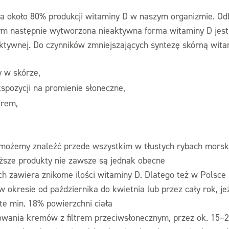
a około 80% produkcji witaminy D w naszym organizmie. Od
m następnie wytworzona nieaktywna forma witaminy D jest
tywnej. Do czynników zmniejszających syntezę skórną witam
 w skórze,
spozycji na promienie słoneczne,
trem,
możemy znaleźć przede wszystkim w tłustych rybach morskic
yższe produkty nie zawsze są jednak obecne
nich zawiera znikome ilości witaminy D. Dlatego też w Polsce
 okresie od października do kwietnia lub przez cały rok, jeż
te min. 18% powierzchni ciała
sowania kremów z filtrem przeciwsłonecznym, przez ok. 15–