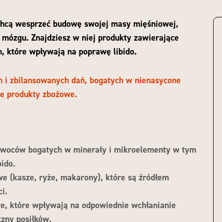
 chcą wesprzeć budowę swojej masy mięśniowej,
 mózgu. Znajdziesz w niej produkty zawierające
n, które wpływają na poprawę libido.
h i zbilansowanych dań, bogatych w nienasycone
te produkty zbożowe.
owoców bogatych w minerały i mikroelementy w tym
ido.
we (kasze, ryże, makarony), które są źródłem
i.
e, które wpływają na odpowiednie wchłanianie
czny posiłków.