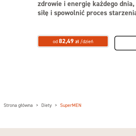
zdrowie i energię każdego dnia
siłę i spowolnić proces starzeni
82,49
od
zł
/dzień
Strona główna
Diety
SuperMEN