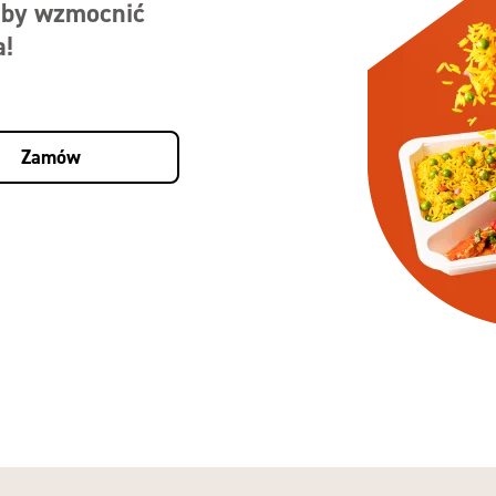
, by wzmocnić
a!
Zamów