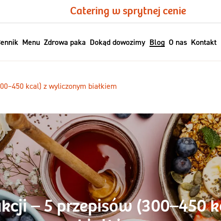
Catering w sprytnej cenie
ennik
Menu
Zdrowa paka
Dokąd dowozimy
Blog
O nas
Kontakt
300–450 kcal) z wyliczonym białkiem
kcji – 5 przepisów (300–450 