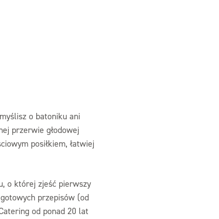
myślisz o batoniku ani
cnej przerwie głodowej
ściowym posiłkiem, łatwiej
u, o której zjeść pierwszy
ć gotowych przepisów (od
atering od ponad 20 lat