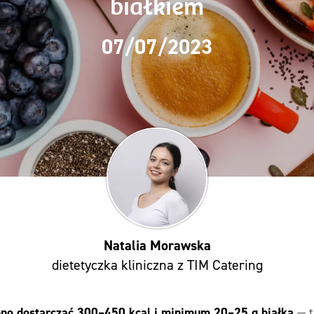
białkiem
07/07/2023
Natalia Morawska
dietetyczka kliniczna z TIM Catering
nno dostarczać 300–450 kcal i minimum 20–25 g białka
— t