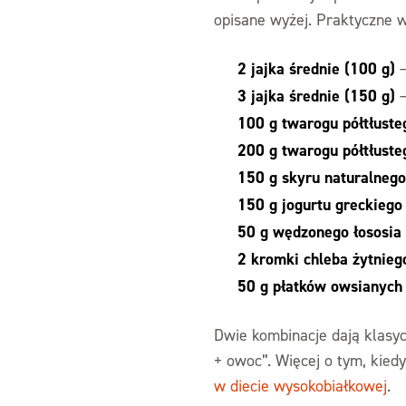
opisane wyżej. Praktyczne 
2 jajka średnie (100 g)
—
3 jajka średnie (150 g)
—
100 g twarogu półtłuste
200 g twarogu półtłuste
150 g skyru naturalnego
150 g jogurtu greckiego
50 g wędzonego łososia
2 kromki chleba żytnieg
50 g płatków owsianych
Dwie kombinacje dają klasyc
+ owoc”. Więcej o tym, kiedy
w diecie wysokobiałkowej
.