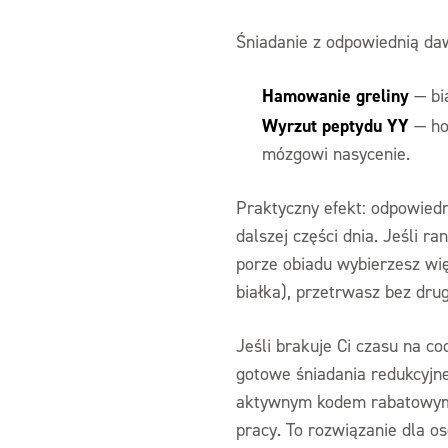
Śniadanie z odpowiednią da
Hamowanie greliny
— bia
Wyrzut peptydu YY
— hor
mózgowi nasycenie.
Praktyczny efekt: odpowied
dalszej części dnia. Jeśli r
porze obiadu wybierzesz więk
białka), przetrwasz bez dru
Jeśli brakuje Ci czasu na 
gotowe śniadania redukcyjn
aktywnym kodem rabatowym
pracy. To rozwiązanie dla os