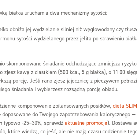
wką białka uruchamia dwa mechanizmy sytości:
łko obniża jej wydzielanie silniej niż węglowodany czy tłusz
monu sytości wydzielanego przez jelita po strawieniu białka
nio skomponowane śniadanie odchudzające zmniejsza ryzyko
ano zjesz kawę z ciastkiem (500 kcal, 5 g białka), o 11:00 się
szą porcję. Jeśli rano zjesz jajecznicę z pieczywem pełnozi
giego śniadania i wybierzesz rozsądną porcję obiadu.
codzienne komponowanie zbilansowanych posiłków,
dieta SLIM
e dopasowane do Twojego zapotrzebowania kalorycznego — o
 typowo -25–30%, sprawdź
aktualne promocje
). Dostawa a
ób, które wiedzą, co jeść, ale nie mają czasu codziennie teg