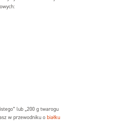
iowych:
istego” lub „200 g twarogu
zytasz w przewodniku o
białku