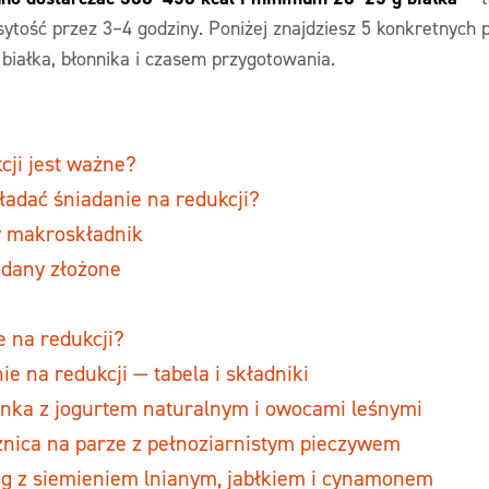
sytość przez 3–4 godziny. Poniżej znajdziesz 5 konkretnych 
 białka, błonnika i czasem przygotowania.
cji jest ważne?
ładać śniadanie na redukcji?
y makroskładnik
odany złożone
e na redukcji?
e na redukcji — tabela i składniki
anka z jogurtem naturalnym i owocami leśnymi
znica na parze z pełnoziarnistym pieczywem
óg z siemieniem lnianym, jabłkiem i cynamonem