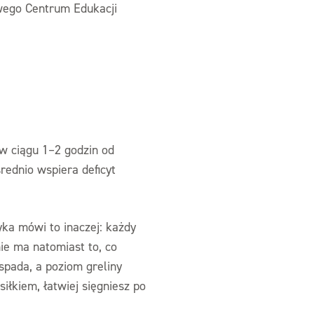
ego Centrum Edukacji
 w ciągu 1–2 godzin od
rednio wspiera deficyt
yka mówi to inaczej: każdy
ie ma natomiast to, co
spada, a poziom greliny
iłkiem, łatwiej sięgniesz po