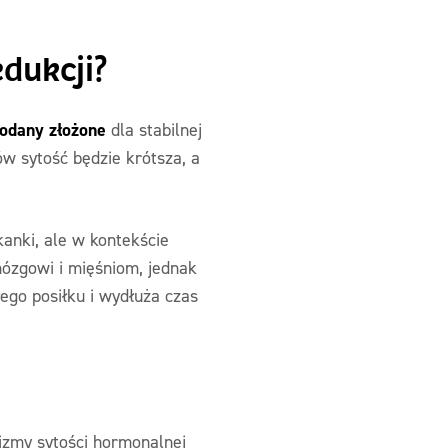
edukcji?
odany złożone
dla stabilnej
w sytość będzie krótsza, a
kanki, ale w kontekście
mózgowi i mięśniom, jednak
ego posiłku i wydłuża czas
izmy sytości hormonalnej