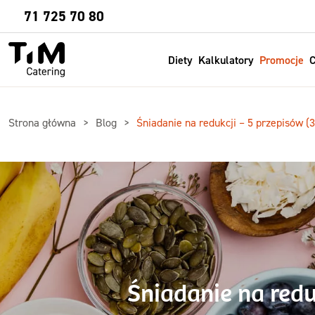
Sprawdź
71 725 70 80
Diety
Kalkulatory
Promocje
C
Strona główna
Blog
Śniadanie na redukcji – 5 przepisów (
Śniadanie na redu