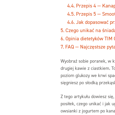
Przepis 4 — Kana
Przepis 5 — Smoo
Jak dopasować pr
Czego unikać na śniad
Opinia dietetyków TIM 
FAQ — Najczęstsze pyta
Wyobraź sobie poranek, w kt
drugiej kawie z ciastkiem. T
poziom glukozy we krwi spada
sięgniesz po słodką przekąs
Z tego artykułu dowiesz się, 
posiłek, czego unikać i jak
owsianki z jogurtem po kan