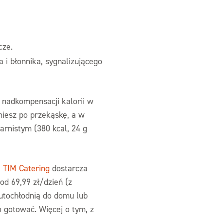
cze.
 i błonnika, sygnalizującego
 nadkompensacji kalorii w
gniesz po przekąskę, a w
arnistym (380 kcal, 24 g
 TIM Catering
dostarcza
d 69,99 zł/dzień (z
utochłodnią do domu lub
o gotować. Więcej o tym, z