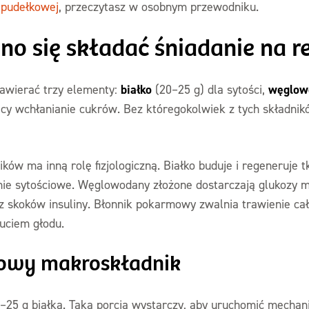
y pudełkowej
, przeczytasz w osobnym przewodniku.
no się składać śniadanie na r
białko
węglow
zawierać trzy elementy:
(20–25 g) dla sytości,
cy wchłanianie cukrów. Bez któregokolwiek z tych składnikó
ów ma inną rolę fizjologiczną. Białko buduje i regeneruje t
ałanie sytościowe. Węglowodany złożone dostarczają glukozy 
z skoków insuliny. Błonnik pokarmowy zwalnia trawienie cał
uciem głodu.
zowy makroskładnik
–25 g białka. Taka porcja wystarczy, aby uruchomić mechan