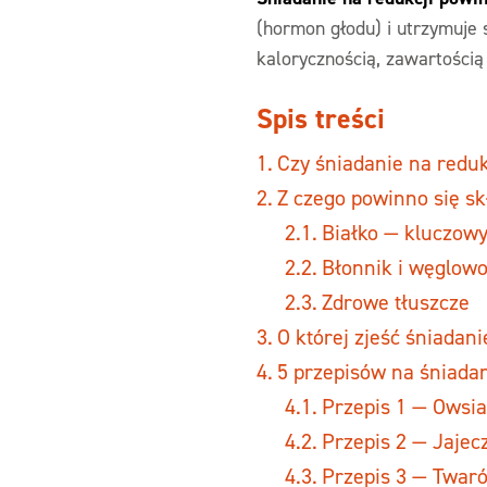
(hormon głodu) i utrzymuje 
kalorycznością, zawartością
Spis treści
Czy śniadanie na reduk
Z czego powinno się sk
Białko — kluczow
Błonnik i węglow
Zdrowe tłuszcze
O której zjeść śniadani
5 przepisów na śniadani
Przepis 1 — Owsi
Przepis 2 — Jajec
Przepis 3 — Twar