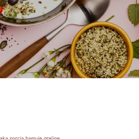
aka porcja hamuje grelinę