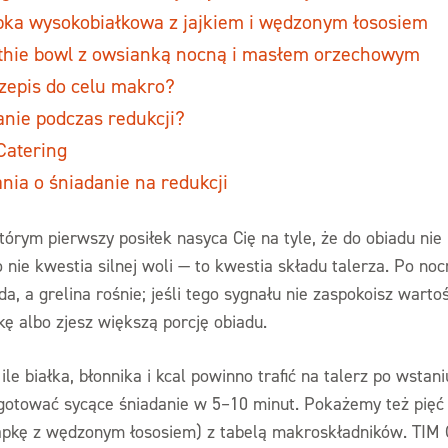
pka wysokobiałkowa z jajkiem i wędzonym łososiem
thie bowl z owsianką nocną i masłem orzechowym
zepis do celu makro?
anie podczas redukcji?
Catering
nia o śniadanie na redukcji
órym pierwszy posiłek nasyca Cię na tyle, że do obiadu nie 
o nie kwestia silnej woli — to kwestia składu talerza. Po no
, a grelina rośnie; jeśli tego sygnału nie zaspokoisz warto
kę albo zjesz większą porcję obiadu.
ile białka, błonnika i kcal powinno trafić na talerz po wstani
 ugotować sycące śniadanie w 5–10 minut. Pokażemy też pię
apkę z wędzonym łososiem) z tabelą makroskładników. TIM C