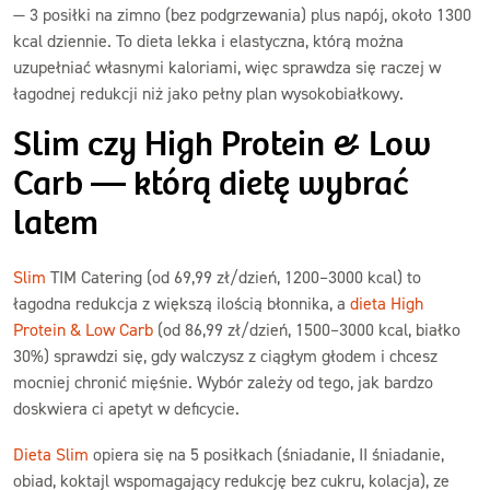
— 3 posiłki na zimno (bez podgrzewania) plus napój, około 1300
kcal dziennie. To dieta lekka i elastyczna, którą można
uzupełniać własnymi kaloriami, więc sprawdza się raczej w
łagodnej redukcji niż jako pełny plan wysokobiałkowy.
Slim czy High Protein & Low
Carb — którą dietę wybrać
latem
Slim
TIM Catering (od 69,99 zł/dzień, 1200–3000 kcal) to
łagodna redukcja z większą ilością błonnika, a
dieta High
Protein & Low Carb
(od 86,99 zł/dzień, 1500–3000 kcal, białko
30%) sprawdzi się, gdy walczysz z ciągłym głodem i chcesz
mocniej chronić mięśnie. Wybór zależy od tego, jak bardzo
doskwiera ci apetyt w deficycie.
Dieta Slim
opiera się na 5 posiłkach (śniadanie, II śniadanie,
obiad, koktajl wspomagający redukcję bez cukru, kolacja), ze