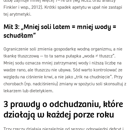
dobę zajmuje mniej więcej 7–14 dni (wg NCEŻ oraz analizy
Finkler i wsp., 2012). Krótki spadek apetytu w upał nie zastąpi
tej arytmetyki.
Mit 3: „Mniej soli latem = mniej wody =
schudłam”
Ograniczenie soli zmienia gospodarkę wodną organizmu, a nie
tkankę tłuszczową — to ta sama pułapka „woda ≠ tłuszcz”.
Mniej sodu oznacza mniej zatrzymanej wody i niższą liczbę na
wadze rano, ale tłuszczu nie ubywa. Sód warto kontrolować ze
względu na ciśnienie krwi, a nie jako „trik na chudnięcie”. Przy
chorobach (np. nadciśnieniu) zmiany w spożyciu soli skonsultuj z
lekarzem lub dietetykiem.
3 prawdy o odchudzaniu, które
działają w każdej porze roku
Trzy rzeczy działają niezależnie od sezonu: odpowiedni deficyt i