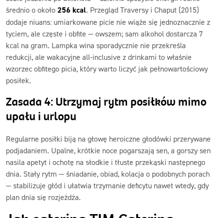
średnio o około
256 kcal
. Przegląd Traversy i Chaput (2015)
dodaje niuans: umiarkowane picie nie wiąże się jednoznacznie z
tyciem, ale częste i obfite — owszem; sam alkohol dostarcza 7
kcal na gram. Lampka wina sporadycznie nie przekreśla
redukcji, ale wakacyjne all-inclusive z drinkami to właśnie
wzorzec obfitego picia, który warto liczyć jak pełnowartościowy
posiłek.
Zasada 4: Utrzymaj rytm posiłków mimo
upału i urlopu
Regularne posiłki biją na głowę heroiczne głodówki przerywane
podjadaniem. Upalne, krótkie noce pogarszają sen, a gorszy sen
nasila apetyt i ochotę na słodkie i tłuste przekąski następnego
dnia. Stały rytm — śniadanie, obiad, kolacja o podobnych porach
— stabilizuje głód i ułatwia trzymanie deficytu nawet wtedy, gdy
plan dnia się rozjeżdża.