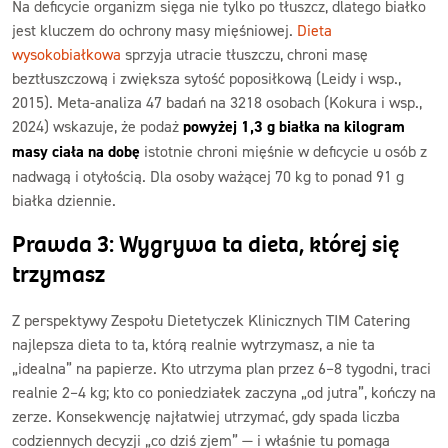
Na deficycie organizm sięga nie tylko po tłuszcz, dlatego białko
jest kluczem do ochrony masy mięśniowej.
Dieta
wysokobiałkowa
sprzyja utracie tłuszczu, chroni masę
beztłuszczową i zwiększa sytość poposiłkową (Leidy i wsp.,
2015). Meta-analiza 47 badań na 3218 osobach (Kokura i wsp.,
2024) wskazuje, że podaż
powyżej 1,3 g białka na kilogram
masy ciała na dobę
istotnie chroni mięśnie w deficycie u osób z
nadwagą i otyłością. Dla osoby ważącej 70 kg to ponad 91 g
białka dziennie.
Prawda 3: Wygrywa ta dieta, której się
trzymasz
Z perspektywy Zespołu Dietetyczek Klinicznych TIM Catering
najlepsza dieta to ta, którą realnie wytrzymasz, a nie ta
„idealna” na papierze. Kto utrzyma plan przez 6–8 tygodni, traci
realnie 2–4 kg; kto co poniedziałek zaczyna „od jutra”, kończy na
zerze. Konsekwencję najłatwiej utrzymać, gdy spada liczba
codziennych decyzji „co dziś zjem” — i właśnie tu pomaga