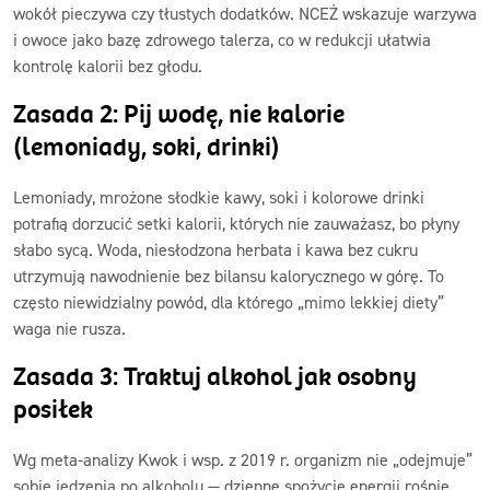
wokół pieczywa czy tłustych dodatków. NCEŻ wskazuje warzywa
i owoce jako bazę zdrowego talerza, co w redukcji ułatwia
kontrolę kalorii bez głodu.
Zasada 2: Pij wodę, nie kalorie
(lemoniady, soki, drinki)
Lemoniady, mrożone słodkie kawy, soki i kolorowe drinki
potrafią dorzucić setki kalorii, których nie zauważasz, bo płyny
słabo sycą. Woda, niesłodzona herbata i kawa bez cukru
utrzymują nawodnienie bez bilansu kalorycznego w górę. To
często niewidzialny powód, dla którego „mimo lekkiej diety”
waga nie rusza.
Zasada 3: Traktuj alkohol jak osobny
posiłek
Wg meta-analizy Kwok i wsp. z 2019 r. organizm nie „odejmuje”
sobie jedzenia po alkoholu — dzienne spożycie energii rośnie