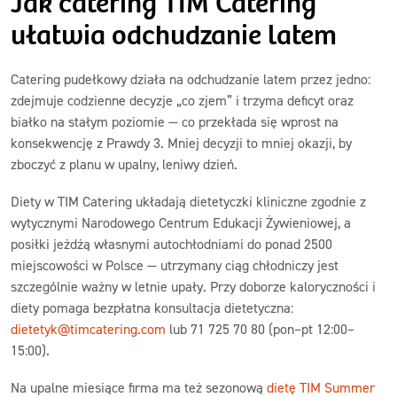
Jak catering TIM Catering
ułatwia odchudzanie latem
Catering pudełkowy działa na odchudzanie latem przez jedno:
zdejmuje codzienne decyzje „co zjem” i trzyma deficyt oraz
białko na stałym poziomie — co przekłada się wprost na
konsekwencję z Prawdy 3. Mniej decyzji to mniej okazji, by
zboczyć z planu w upalny, leniwy dzień.
Diety w TIM Catering układają dietetyczki kliniczne zgodnie z
wytycznymi Narodowego Centrum Edukacji Żywieniowej, a
posiłki jeżdżą własnymi autochłodniami do ponad 2500
miejscowości w Polsce — utrzymany ciąg chłodniczy jest
szczególnie ważny w letnie upały. Przy doborze kaloryczności i
diety pomaga bezpłatna konsultacja dietetyczna:
dietetyk@timcatering.com
lub 71 725 70 80 (pon–pt 12:00–
15:00).
Na upalne miesiące firma ma też sezonową
dietę TIM Summer