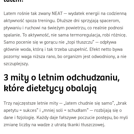
Latem rośnie tak zwany NEAT — wydatek energii na codzienną
aktywność spoza treningu. Dłuższe dni sprzyjają spacerom,
pływaniu i ruchowi na świeżym powietrzu, co realnie podnosi
spalanie. To aktywność, nie sama termoregulacja, robi różnicę.
Samo pocenie się w gorącu nie „topi tłuszczu” — odpływa
głównie woda, którą i tak trzeba uzupełnić. Efekt netto bywa
pozorny: waga niższa rano, bo organizm jest odwodniony, a nie
szczuplejszy.
3 mity o letnim odchudzaniu,
które dietetycy obalają
Trzy najczęstsze letnie mity — „latem chudnie się samo”, „brak
apetytu = sukces” i „mniej soli = schudłam” — rozbijają się o
dane i fizjologię. Każdy daje fałszywe poczucie postępu, bo myli
zmianę liczby na wadze z utratą tkanki tłuszczowej.