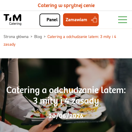
Catering w sprytnej cenie
Zamawiam
Panel
Strona główna
Blog
Catering a odchudzanie latem: 3 mity i 4
zasady
Catering a odchudzanie latem:
3 mity i 4 zasady
20/06/2026