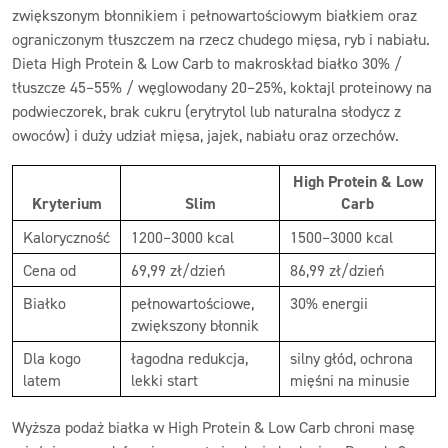
zwiększonym błonnikiem i pełnowartościowym białkiem oraz
ograniczonym tłuszczem na rzecz chudego mięsa, ryb i nabiału.
Dieta High Protein & Low Carb to makroskład białko 30% /
tłuszcze 45–55% / węglowodany 20–25%, koktajl proteinowy na
podwieczorek, brak cukru (erytrytol lub naturalna słodycz z
owoców) i duży udział mięsa, jajek, nabiału oraz orzechów.
High Protein & Low
Kryterium
Slim
Carb
Kaloryczność
1200–3000 kcal
1500–3000 kcal
Cena od
69,99 zł/dzień
86,99 zł/dzień
Białko
pełnowartościowe,
30% energii
zwiększony błonnik
Dla kogo
łagodna redukcja,
silny głód, ochrona
latem
lekki start
mięśni na minusie
Wyższa podaż białka w High Protein & Low Carb chroni masę