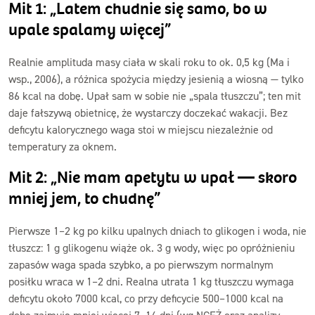
Mit 1: „Latem chudnie się samo, bo w
upale spalamy więcej”
Realnie amplituda masy ciała w skali roku to ok. 0,5 kg (Ma i
wsp., 2006), a różnica spożycia między jesienią a wiosną — tylko
86 kcal na dobę. Upał sam w sobie nie „spala tłuszczu”; ten mit
daje fałszywą obietnicę, że wystarczy doczekać wakacji. Bez
deficytu kalorycznego waga stoi w miejscu niezależnie od
temperatury za oknem.
Mit 2: „Nie mam apetytu w upał — skoro
mniej jem, to chudnę”
Pierwsze 1–2 kg po kilku upalnych dniach to glikogen i woda, nie
tłuszcz: 1 g glikogenu wiąże ok. 3 g wody, więc po opróżnieniu
zapasów waga spada szybko, a po pierwszym normalnym
posiłku wraca w 1–2 dni. Realna utrata 1 kg tłuszczu wymaga
deficytu około 7000 kcal, co przy deficycie 500–1000 kcal na