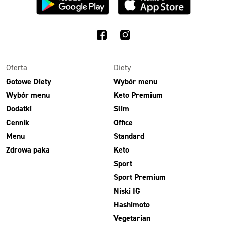
3 razy TAK
1500kcal - 2250kcal
3 sycące posiłki o większej objętości. Mniej dań,
ta sama wygoda!
Oferta
Diety
Gotowe Diety
Wybór menu
Wybór menu
Keto Premium
Zamów już od
Dodatki
Slim
50,31 zł
73,99
Cennik
Office
-32%
TAK
Menu
Standard
Zdrowa paka
Keto
Zamów dietę!
Sport
Menu
Sport Premium
Szczegóły diety 3xTAK
Niski IG
Hashimoto
Vegetarian