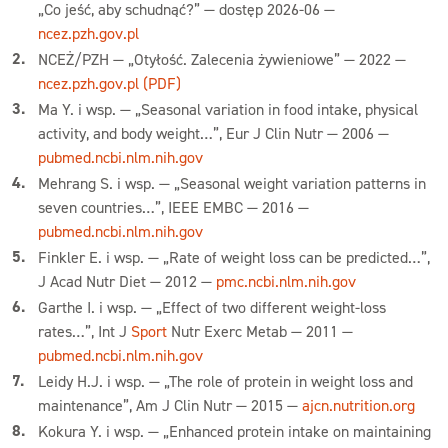
„Co jeść, aby schudnąć?” — dostęp 2026-06 —
ncez.pzh.gov.pl
NCEŻ/PZH — „Otyłość. Zalecenia żywieniowe” — 2022 —
ncez.pzh.gov.pl (PDF)
Ma Y. i wsp. — „Seasonal variation in food intake, physical
activity, and body weight…”, Eur J Clin Nutr — 2006 —
pubmed.ncbi.nlm.nih.gov
Mehrang S. i wsp. — „Seasonal weight variation patterns in
seven countries…”, IEEE EMBC — 2016 —
pubmed.ncbi.nlm.nih.gov
Finkler E. i wsp. — „Rate of weight loss can be predicted…”,
J Acad Nutr Diet — 2012 —
pmc.ncbi.nlm.nih.gov
Garthe I. i wsp. — „Effect of two different weight-loss
rates…”, Int J
Sport
Nutr Exerc Metab — 2011 —
pubmed.ncbi.nlm.nih.gov
Leidy H.J. i wsp. — „The role of protein in weight loss and
maintenance”, Am J Clin Nutr — 2015 —
ajcn.nutrition.org
Kokura Y. i wsp. — „Enhanced protein intake on maintaining