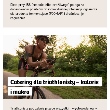
Dieta przy IBS (zespole jelita drażliwego) polega na
dopasowaniu posiłków do indywidualnej tolerancji: ogranicza
się produkty fermentujące (FODMAP) i drażniące, je
regularnie...
Catering dla triathlonisty – kalorie 
i makro
Triathlonista potrzebuje przede wszystkim węglowodanów –