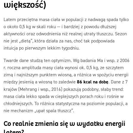
większość)
Latem przeciętna masa ciała w populacji z nadwagą spada tylko
o około 0,5 kg w skali roku — i bardziej z powodu dłuższej
aktywności oraz odwodnienia niż realnej utraty tłuszczu. Sezon
nie jest „dietą”, która działa za nas, choć tak podpowiada
intuicja po pierwszym lekkim tygodniu.
Twarde dane studzą ten optymizm. Wg badania Ma i wsp. z 2006
r. roczna amplituda masy ciała wynosi ok. 0,5 kg, ze szczytem
zimą i najniższym punktem wiosną, a różnica w spożyciu energii
między jesienią a wiosną to zaledwie
86 kcal na dobę
. Dane z 7
krajów (Mehrang i wsp., 2016) pokazują podobny, słaby trend:
masa ciała lekko spada w cieplejszych porach roku i rośnie w
chłodniejszych. To różnica statystyczna na poziomie populacji, a
nie mechanizm „upał spala tłuszcz”.
Co realnie zmienia się w wydatku energii
latem?