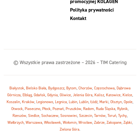
promocyjnej KOLAGEN
Polityka prywatności
Kontakt
© Wszystkie prawa zastrzeżone – 2026 – TIM Catering
Białystok
,
Bielsko Biała
,
Bydgoszcz
,
Bytom
,
Chorzów
,
Częstochowa
,
Dąbrowa
Górnicza
,
Elbląg
,
Gdańsk
,
Gdynia
,
Gliwice
,
Jelenia Góra
,
Kalisz
,
Katowice
,
Kielce
,
Koszalin
,
Kraków
,
Legionowo
,
Legnica
,
Lubin
,
Lublin
,
Łódź
,
Marki
,
Olsztyn
,
Opole
,
Otwock
,
Piaseczno
,
Płock
,
Poznań
,
Pruszków
,
Radom
,
Ruda Śląska
,
Rybnik
,
Rzeszów
,
Siedlce
,
Sochaczew
,
Sosnowiec
,
Szczecin
,
Tarnów
,
Toruń
,
Tychy
,
Wałbrzych
,
Warszawa
,
Włocławek
,
Wołomin
,
Wrocław
,
Zabrze
,
Zakopane
,
Ząbki
,
Zielona Góra
.