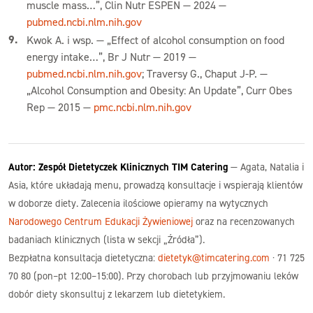
muscle mass…”, Clin Nutr ESPEN — 2024 —
pubmed.ncbi.nlm.nih.gov
Kwok A. i wsp. — „Effect of alcohol consumption on food
energy intake…”, Br J Nutr — 2019 —
pubmed.ncbi.nlm.nih.gov
; Traversy G., Chaput J-P. —
„Alcohol Consumption and Obesity: An Update”, Curr Obes
Rep — 2015 —
pmc.ncbi.nlm.nih.gov
Autor: Zespół Dietetyczek Klinicznych TIM Catering
— Agata, Natalia i
Asia, które układają menu, prowadzą konsultacje i wspierają klientów
w doborze diety. Zalecenia ilościowe opieramy na wytycznych
Narodowego Centrum Edukacji Żywieniowej
oraz na recenzowanych
badaniach klinicznych (lista w sekcji „Źródła”).
Bezpłatna konsultacja dietetyczna:
dietetyk@timcatering.com
· 71 725
70 80 (pon–pt 12:00–15:00). Przy chorobach lub przyjmowaniu leków
dobór diety skonsultuj z lekarzem lub dietetykiem.