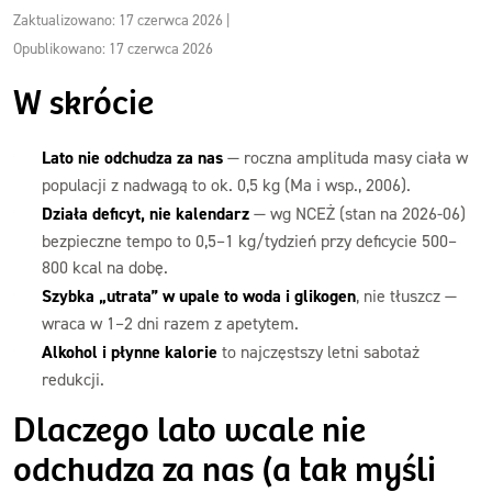
Zaktualizowano: 17 czerwca 2026
|
Opublikowano: 17 czerwca 2026
W skrócie
Lato nie odchudza za nas
— roczna amplituda masy ciała w
populacji z nadwagą to ok. 0,5 kg (Ma i wsp., 2006).
Działa deficyt, nie kalendarz
— wg NCEŻ (stan na 2026-06)
bezpieczne tempo to 0,5–1 kg/tydzień przy deficycie 500–
800 kcal na dobę.
Szybka „utrata” w upale to woda i glikogen
, nie tłuszcz —
wraca w 1–2 dni razem z apetytem.
Alkohol i płynne kalorie
to najczęstszy letni sabotaż
redukcji.
Dlaczego lato wcale nie
odchudza za nas (a tak myśli