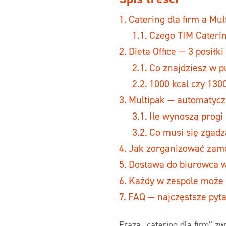
Catering dla firm a Mu
Czego TIM Caterin
Dieta Office — 3 posiłki
Co znajdziesz w p
1000 kcal czy 130
Multipak — automatyczn
Ile wynoszą progi
Co musi się zgadz
Jak zorganizować zamó
Dostawa do biurowca w
Każdy w zespole może 
FAQ — najczęstsze pyta
Fraza „catering dla firm” z