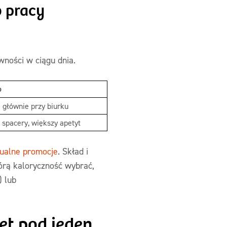
o pracy
wności w ciągu dnia.
o
 głównie przy biurku
 spacery, większy apetyt
ualne promocje
. Skład i
którą kaloryczność wybrać,
) lub
et pod jeden