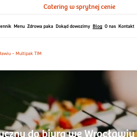
Catering w sprytnej cenie
ennik
Menu
Zdrowa paka
Dokąd dowozimy
Blog
O nas
Kontakt
ławiu – Multipak TIM
tyczny do biura we Wrocławiu