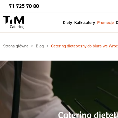
Sprawdź
71 725 70 80
Diety
Kalkulatory
Promocje
C
Strona główna
Blog
Catering dietetyczny do biura we Wroc
Catering diete