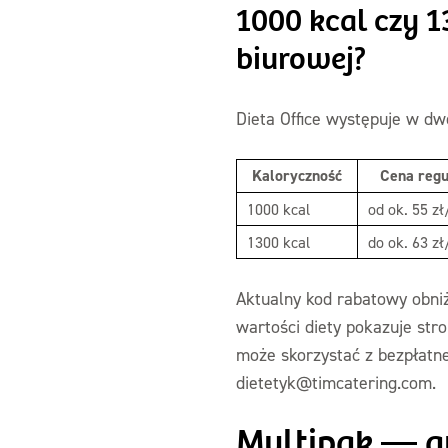
1000 kcal czy 1
biurowej?
Dieta Office występuje w dw
Kaloryczność
Cena regu
1000 kcal
od ok. 55 zł
1300 kcal
do ok. 63 zł
Aktualny kod rabatowy obni
wartości diety pokazuje str
może skorzystać z bezpłatnej
dietetyk@timcatering.com.
Multipak — au