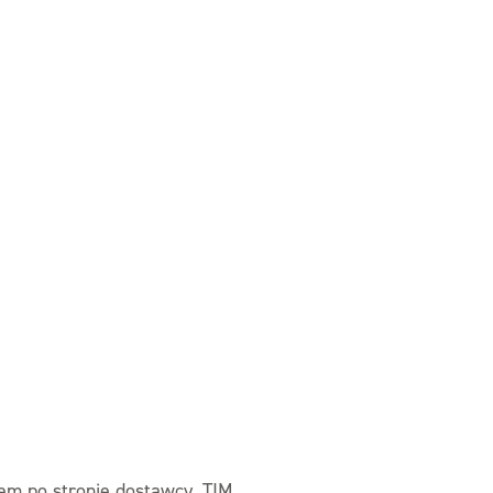
rem po stronie dostawcy. TIM