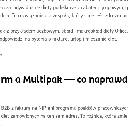
starcza indywidualne diety pudełkowe z rabatem grupowym, g
nia. To rozwiązanie dla zespołu, który chce jeść zdrowo be
pak z przykładem liczbowym, skład i makroskład diety Office,
dpowiedzi na pytania o fakturę, urlop i mieszanie diet.
26
|
firm a Multipak — co naprawd
 B2B z fakturą na NIP ani programu posiłków pracowniczych
 diet zamówionych na ten sam adres. To różnica, która zmien
.