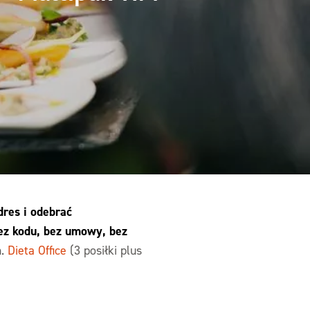
res i odebrać
ez kodu, bez umowy, bez
m.
Dieta Office
(3 posiłki plus