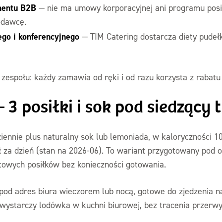
mentu B2B
— nie ma umowy korporacyjnej ani programu pos
odawcę.
go i konferencyjnego
— TIM Catering dostarcza diety pudeł
ć zespołu: każdy zamawia od ręki i od razu korzysta z rabat
 3 posiłki i sok pod siedzący 
 dziennie plus naturalny sok lub lemoniada, w kaloryczności 1
zł za dzień (stan na 2026-06). To wariant przygotowany pod o
otowych posiłków bez konieczności gotowania.
a pod adres biura wieczorem lub nocą, gotowe do zjedzenia na
ystarczy lodówka w kuchni biurowej, bez tracenia przerwy 