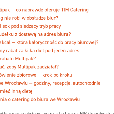
ltipak — co naprawdę oferuje TIM Catering
g nie robi w obsłudze biur?
 i sok pod siedzący tryb pracy
udełku z dostawą na adres biura?
0 kcal — która kaloryczność do pracy biurowej?
y rabat za kilka diet pod jeden adres
 rabatu Multipak?
ać, żeby Multipak zadziałał?
wienie zbiorowe — krok po kroku
e Wrocławiu — godziny, recepcje, autochłodnie
mieć inną dietę
nia o catering do biura we Wrocławiu
wykle oznacza obsługę imprez z fakturą na NIP i koordynato