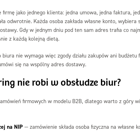
 firmę jako jednego klienta: jedna umowa, jedna faktura, je
ła odwrotnie. Każda osoba zakłada własne konto, wybiera swo
dostawy. Gdy w jednym dniu pod ten sam adres trafia co najm
nie z każdą kolejną dietą.
o biura nie wymaga więc zgody działu zakupów ani budżetu 
 umówi się na wspólny adres dostawy.
ing nie robi w obsłudze biur?
zamówień firmowych w modelu B2B, dlatego warto z góry wie
zej na NIP
— zamówienie składa osoba fizyczna na własne ko