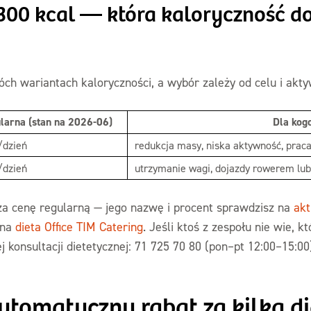
300 kcal — która kaloryczność d
óch wariantach kaloryczności, a wybór zależy od celu i akty
larna (stan na 2026-06)
Dla kog
/dzień
redukcja masy, niska aktywność, praca
/dzień
utrzymanie wagi, dojazdy rowerem lub
ża cenę regularną — jego nazwę i procent sprawdzisz na
akt
ona
dieta Office TIM Catering
. Jeśli ktoś z zespołu nie wie, 
 konsultacji dietetycznej: 71 725 70 80 (pon–pt 12:00–15:00
tomatyczny rabat za kilka di