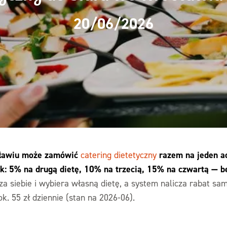
20/06/2026
cławiu może zamówić
razem na jeden ad
catering dietetyczny
k: 5% na drugą dietę, 10% na trzecią, 15% na czwartą — b
za siebie i wybiera własną dietę, a system nalicza rabat sa
ok. 55 zł dziennie (stan na 2026-06).