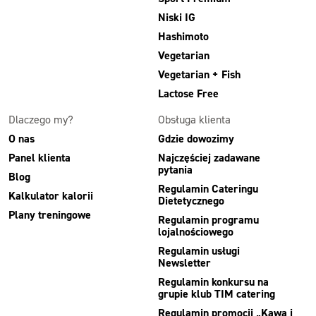
Niski IG
Hashimoto
Vegetarian
Vegetarian + Fish
Lactose Free
Dlaczego my?
Obsługa klienta
O nas
Gdzie dowozimy
Panel klienta
Najczęściej zadawane
pytania
Blog
Regulamin Cateringu
Kalkulator kalorii
Dietetycznego
Plany treningowe
Regulamin programu
lojalnościowego
Regulamin usługi
Newsletter
Regulamin konkursu na
grupie klub TIM catering
Regulamin promocji „Kawa i