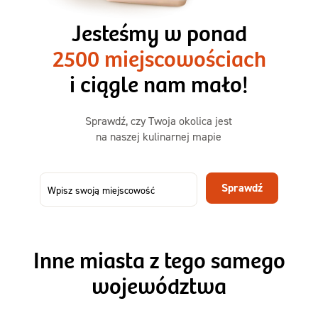
3 razy TAK
1500kcal - 2250kcal
Jesteśmy w ponad
3 sycące posiłki o większej objętości. Mniej dań,
2500 miejscowościach
ta sama wygoda!
i ciągle nam mało!
Zamów już od
Sprawdź, czy Twoja okolica jest
50,31 zł
73,99
na naszej kulinarnej mapie
-32%
TAK
Zamów dietę!
Sprawdź
Menu
Szczegóły diety 3xTAK
Inne miasta z tego samego
województwa