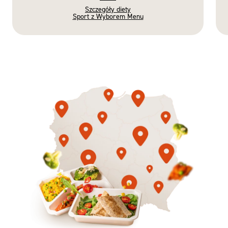
Szczegóły diety
Sport z Wyborem Menu
Gotowe
Nowość
Diety
3 razy TAK