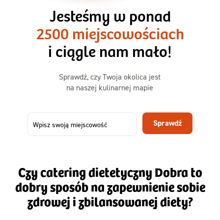
1500kcal - 2250kcal
Jesteśmy w ponad
3 sycące posiłki o większej objętości. Mniej dań,
2500 miejscowościach
ta sama wygoda!
i ciągle nam mało!
Zamów już od
Sprawdź, czy Twoja okolica jest
50,31 zł
73,99
na naszej kulinarnej mapie
-32%
TAK
Zamów dietę!
Sprawdź
Menu
Szczegóły diety 3xTAK
Czy catering dietetyczny Dobra to
dobry sposób na zapewnienie sobie
zdrowej i zbilansowanej diety?