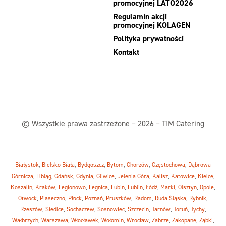
promocyjnej LATO2026
Regulamin akcji
promocyjnej KOLAGEN
Polityka prywatności
Kontakt
© Wszystkie prawa zastrzeżone – 2026 – TIM Catering
Białystok
,
Bielsko Biała
,
Bydgoszcz
,
Bytom
,
Chorzów
,
Częstochowa
,
Dąbrowa
Górnicza
,
Elbląg
,
Gdańsk
,
Gdynia
,
Gliwice
,
Jelenia Góra
,
Kalisz
,
Katowice
,
Kielce
,
Koszalin
,
Kraków
,
Legionowo
,
Legnica
,
Lubin
,
Lublin
,
Łódź
,
Marki
,
Olsztyn
,
Opole
,
Otwock
,
Piaseczno
,
Płock
,
Poznań
,
Pruszków
,
Radom
,
Ruda Śląska
,
Rybnik
,
Rzeszów
,
Siedlce
,
Sochaczew
,
Sosnowiec
,
Szczecin
,
Tarnów
,
Toruń
,
Tychy
,
Wałbrzych
,
Warszawa
,
Włocławek
,
Wołomin
,
Wrocław
,
Zabrze
,
Zakopane
,
Ząbki
,