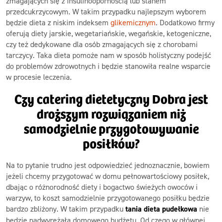
zmagających się z insulinoopornością lub stanem
przedcukrzycowym. W takim przypadku najlepszym wyborem
będzie dieta z niskim indeksem
glikemicznym
. Dodatkowo firmy
oferują diety jarskie, wegetariańskie, wegańskie, ketogeniczne,
czy też dedykowane dla osób zmagających się z chorobami
tarczycy. Taka dieta pomoże nam w sposób holistyczny podejść
do problemów zdrowotnych i będzie stanowiła realne wsparcie
w procesie leczenia.
Czy catering dietetyczny Dobra jest
droższym rozwiązaniem niż
samodzielnie przygotowywanie
posiłków?
Na to pytanie trudno jest odpowiedzieć jednoznacznie, bowiem
jeżeli chcemy przygotować w domu pełnowartościowy posiłek,
dbając o różnorodność diety i bogactwo świeżych owoców i
warzyw, to koszt samodzielnie przygotowanego posiłku będzie
bardzo zbliżony. W takim przypadku
tania dieta pudełkowa
nie
będzie nadwyrężała domowego budżetu. Od czego w głównej