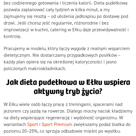
bez codziennego gotowania i liczenia kalorii. Dieta pudełkowa
pozwala zaplanować cały tydzień w kilka minut, a my
zajmujemy się resztą – od ułożenia jadłospisu po dostawę pod
drzwi. Jeśli chcesz jeść regularnie, różnorodnie i bez
improwizacji w kuchni, catering w Ełku daje przewidywalność i
kontrolę.
Pracujemy w modelu, który łączy wygodę z realnym wsparciem
dietetycznym. Nie dostarczamy przypadkowych posiłków –
każdy plan opiera się na określonej kaloryczności i jasno
policzonych makroskładnikach.
Jak dieta pudełkowa w Ełku wspiera
aktywny tryb życia?
W Ełku wiele osób łączy pracę z treningami, spacerami nad
jeziorem czy jazdą na rowerze. Dlatego mocny nacisk kładziemy
na diety wspierające regenerację i wydolność organizmu. W
wariantach
Sport
i
Sport Premium
zwiększamy podaż białka do
poziomu 20–25%, co sprzyja odbudowie mięśni po wysiłku.