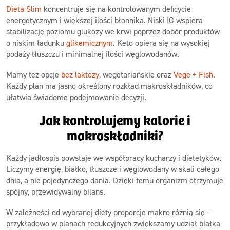
Dieta Slim
koncentruje się na kontrolowanym deficycie
energetycznym i większej ilości błonnika. Niski IG wspiera
stabilizację poziomu glukozy we krwi poprzez dobór produktów
o niskim ładunku
glikemicznym
. Keto opiera się na wysokiej
podaży tłuszczu i minimalnej ilości węglowodanów.
Mamy też opcje
bez laktozy
, wegetariańskie oraz
Vege + Fish
.
Każdy plan ma jasno określony rozkład makroskładników, co
ułatwia świadome podejmowanie decyzji.
Jak kontrolujemy kalorie i
makroskładniki?
Każdy jadłospis powstaje we współpracy kucharzy i dietetyków.
Liczymy energię, białko, tłuszcze i węglowodany w skali całego
dnia, a nie pojedynczego dania. Dzięki temu organizm otrzymuje
spójny, przewidywalny bilans.
W zależności od wybranej diety proporcje makro różnią się –
przykładowo w planach redukcyjnych zwiększamy udział białka