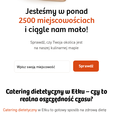
1500kcal - 2250kcal
Jesteśmy w ponad
3 sycące posiłki o większej objętości. Mniej dań,
2500 miejscowościach
ta sama wygoda!
i ciągle nam mało!
Zamów już od
Sprawdź, czy Twoja okolica jest
50,31 zł
73,99
na naszej kulinarnej mapie
-32%
TAK
Zamów dietę!
Sprawdź
Menu
Szczegóły diety 3xTAK
Catering dietetyczny w Ełku – czy to
realna oszczędność czasu?
Catering dietetyczny
w Ełku to gotowy sposób na zdrową dietę