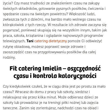
życia? Czy masz trudności ze znalezieniem czasu na zakupy
świeżych składników, gotowanie pysznych posiłków, ćwiczenia i
spędzanie czasu na świeżym powietrzu? Większość ludzi,
zwłaszcza tych z dziećmi, ma bardzo mało wolnego czasu na
którąkolwiek z tych rzeczy. W rezultacie ich zdrowie zaczyna się
pogarszać, ponieważ skupiają się na wszystkim innym, takim jak
praca, szkoła, krzątanina i oglądanie najnowszych programów
telewizyjnych.
Tani
catering dietetyczny
pomoże Ci odświeżyć
rutynę obiadową, możesz poprawić swoje zdrowie i
zaoszczędzić czas na przygotowywaniu posiłków dla całej
rodziny.
Fit catering Imielin – oszczędność
czasu i kontrola kaloryczności
Czy kiedykolwiek czułeś, że w ciągu dnia jest po prostu za mało
czasu? Wracasz do domu z pracy lub szkoły, siedzisz i
relaksujesz się przez kilka minut. Może odbierasz dzieci ze
szkoły lub prowadzisz je na treningi piłki nożnej lub zajęcia
taneczne. Zanim się zorientujesz, nadchodzi czas na obiad i