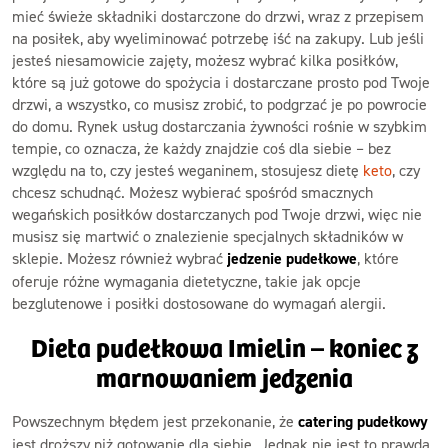
mieć świeże składniki dostarczone do drzwi, wraz z przepisem
na posiłek, aby wyeliminować potrzebę iść na zakupy. Lub jeśli
jesteś niesamowicie zajęty, możesz wybrać kilka posiłków,
które są już gotowe do spożycia i dostarczane prosto pod Twoje
drzwi, a wszystko, co musisz zrobić, to podgrzać je po powrocie
do domu. Rynek usług dostarczania żywności rośnie w szybkim
tempie, co oznacza, że każdy znajdzie coś dla siebie – bez
względu na to, czy jesteś weganinem, stosujesz dietę
keto
, czy
chcesz schudnąć. Możesz wybierać spośród smacznych
wegańskich posiłków dostarczanych pod Twoje drzwi, więc nie
musisz się martwić o znalezienie specjalnych składników w
sklepie. Możesz również wybrać
jedzenie pudełkowe
, które
oferuje różne wymagania dietetyczne, takie jak opcje
bezglutenowe i posiłki dostosowane do wymagań alergii.
Dieta pudełkowa Imielin – koniec z
marnowaniem jedzenia
Powszechnym błędem jest przekonanie, że
catering pudełkowy
jest droższy niż gotowanie dla siebie. Jednak nie jest to prawdą,