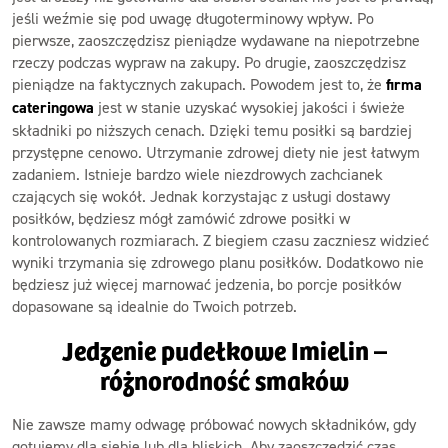
jeśli weźmie się pod uwagę długoterminowy wpływ. Po
pierwsze, zaoszczędzisz pieniądze wydawane na niepotrzebne
rzeczy podczas wypraw na zakupy. Po drugie, zaoszczędzisz
pieniądze na faktycznych zakupach. Powodem jest to, że
firma
cateringowa
jest w stanie uzyskać wysokiej jakości i świeże
składniki po niższych cenach. Dzięki temu posiłki są bardziej
przystępne cenowo. Utrzymanie zdrowej diety nie jest łatwym
zadaniem. Istnieje bardzo wiele niezdrowych zachcianek
czających się wokół. Jednak korzystając z usługi dostawy
posiłków, będziesz mógł zamówić zdrowe posiłki w
kontrolowanych rozmiarach. Z biegiem czasu zaczniesz widzieć
wyniki trzymania się zdrowego planu posiłków. Dodatkowo nie
będziesz już więcej marnować jedzenia, bo porcje posiłków
dopasowane są idealnie do Twoich potrzeb.
Jedzenie pudełkowe Imielin –
różnorodność smaków
Nie zawsze mamy odwagę próbować nowych składników, gdy
gotujemy dla siebie lub dla bliskich. Aby zaoszczędzić czas,