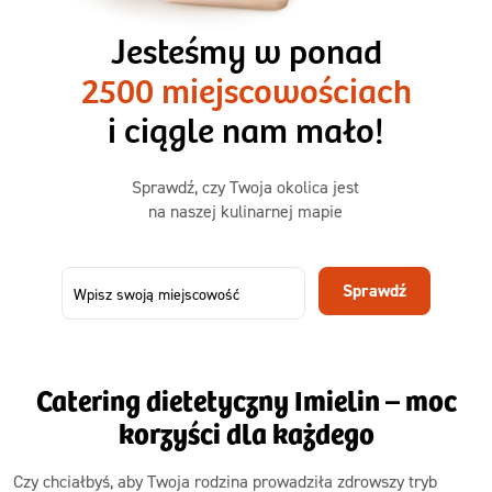
3 razy TAK
1500kcal - 2250kcal
Jesteśmy w ponad
3 sycące posiłki o większej objętości. Mniej dań,
2500 miejscowościach
ta sama wygoda!
i ciągle nam mało!
Zamów już od
Sprawdź, czy Twoja okolica jest
50,31 zł
73,99
na naszej kulinarnej mapie
-32%
TAK
Zamów dietę!
Sprawdź
Menu
Szczegóły diety 3xTAK
Catering dietetyczny Imielin – moc
korzyści dla każdego
Czy chciałbyś, aby Twoja rodzina prowadziła zdrowszy tryb