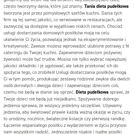
często tworzymy dania, które już znamy.
Tania dieta pudełkowa
tworzona jest przez pomysłowych szefów kuchni. Dania tych
firm są tej samej jakości, co serwowane w restauracjach, ale
zazwyczaj są dostępne w wyjątkowo niskich cenach. Chociaż
usługi dostarczania domowych posiłków mają na celu
ułatwienie Ci życia, pozwalają jednak na eksperymentowanie i
kreatywność. Zawsze możesz wprowadzić ulubione potrawy z fit
cateringu do Twojej kuchni. Zapewnienie dzieciom pożywnej
żywności może być trudne. Musisz nie tylko wybrać najwyższej
jakości składniki i je ugotować, ale także przekonać ich do
spożycia tego, co zrobiłeś! Usługi dostarczania posiłków mogą
Ci w tym pomóc, produkując zestawy rodzinne zwykle dla dwóch
osób dorosłych i dwojga dzieci i zapewniając dzieciom coś,
czemu nie będą w stanie się oprzeć.
Dieta pudełkowa
sprawi, że
Twoje dzieci nie będą już niejadkami. Spożywanie dobrego
jedzenia sprawia, że wszyscy jesteśmy szczęśliwi. Używamy
jedzenia, aby świętować prawie każdą ważną okazję w życiu, czy
to urodziny, rocznice, świąteczne kolacje czy pierwszą randkę.
Łączenie wspaniałego posiłku z wydarzeniem w życiu przynosi
nam wszystkim radość. Jednocześnie nijakie i nudne posiłki