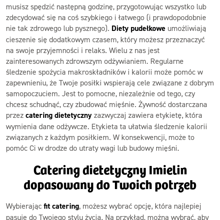
musisz spędzić następną godzinę, przygotowując wszystko lub
zdecydować się na coś szybkiego i łatwego (i prawdopodobnie
nie tak zdrowego lub pysznego).
Diety pudełkowe
umożliwiają
cieszenie się dodatkowym czasem, który możesz przeznaczyć
na swoje przyjemności i relaks. Wielu z nas jest
zainteresowanych zdrowszym odżywianiem. Regularne
śledzenie spożycia makroskładników i kalorii może pomóc w
zapewnieniu, że Twoje posiłki wspierają cele związane z dobrym
samopoczuciem. Jest to pomocne, niezależnie od tego, czy
chcesz schudnąć, czy zbudować mięśnie. Żywność dostarczana
przez
catering dietetyczny
zazwyczaj zawiera etykietę, która
wymienia dane odżywcze. Etykieta ta ułatwia śledzenie kalorii
związanych z każdym posiłkiem. W konsekwencji, może to
pomóc Ci w drodze do utraty wagi lub budowy mięśni.
Catering dietetyczny Imielin
dopasowany do Twoich potrzeb
Wybierając
fit catering
, możesz wybrać opcję, która najlepiej
pasuje do Twojego stylu życia. Na przykład, można wybrać, aby