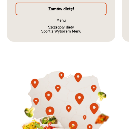
Zamów dietę!
Menu
Szczegóły diety
Sport z Wyborem Menu
Gotowe
Nowość
Diety