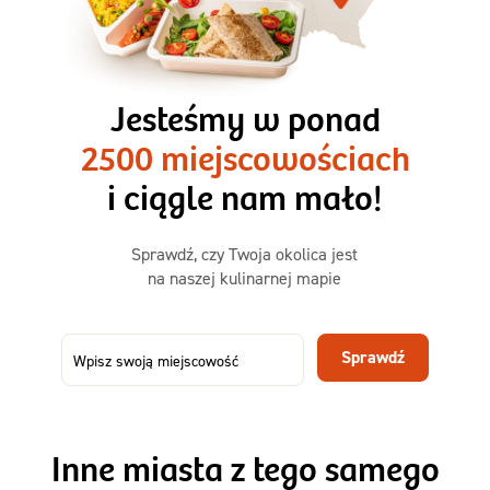
3 razy TAK
1500kcal - 2250kcal
Jesteśmy w ponad
3 sycące posiłki o większej objętości. Mniej dań,
2500 miejscowościach
ta sama wygoda!
i ciągle nam mało!
Zamów już od
Sprawdź, czy Twoja okolica jest
50,31 zł
73,99
na naszej kulinarnej mapie
-32%
TAK
Zamów dietę!
Sprawdź
Menu
Szczegóły diety 3xTAK
Inne miasta z tego samego