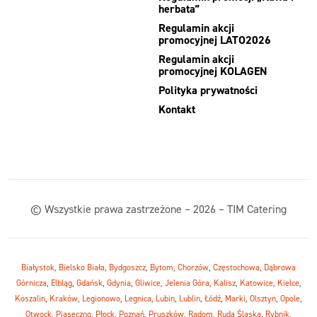
herbata”
Regulamin akcji
promocyjnej LATO2026
Regulamin akcji
promocyjnej KOLAGEN
Polityka prywatności
Kontakt
© Wszystkie prawa zastrzeżone – 2026 – TIM Catering
Białystok
,
Bielsko Biała
,
Bydgoszcz
,
Bytom
,
Chorzów
,
Częstochowa
,
Dąbrowa
Górnicza
,
Elbląg
,
Gdańsk
,
Gdynia
,
Gliwice
,
Jelenia Góra
,
Kalisz
,
Katowice
,
Kielce
,
Koszalin
,
Kraków
,
Legionowo
,
Legnica
,
Lubin
,
Lublin
,
Łódź
,
Marki
,
Olsztyn
,
Opole
,
Otwock
,
Piaseczno
,
Płock
,
Poznań
,
Pruszków
,
Radom
,
Ruda Śląska
,
Rybnik
,