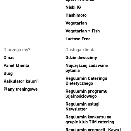
Niski IG
Hashimoto
Vegetarian
Vegetarian + Fish
Lactose Free
Dlaczego my?
Obsługa klienta
O nas
Gdzie dowozimy
Panel klienta
Najczęściej zadawane
pytania
Blog
Regulamin Cateringu
Kalkulator kalorii
Dietetycznego
Plany treningowe
Regulamin programu
lojalnościowego
Regulamin usługi
Newsletter
Regulamin konkursu na
grupie klub TIM catering
Regulamin promocji „Kawa i