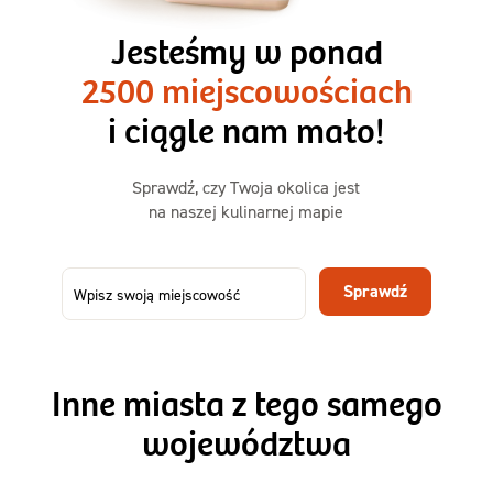
3 razy TAK
1500kcal - 2250kcal
Jesteśmy w ponad
3 sycące posiłki o większej objętości. Mniej dań,
2500 miejscowościach
ta sama wygoda!
i ciągle nam mało!
Zamów już od
Sprawdź, czy Twoja okolica jest
50,31 zł
73,99
na naszej kulinarnej mapie
-32%
TAK
Zamów dietę!
Sprawdź
Menu
Szczegóły diety 3xTAK
Inne miasta z tego samego
województwa