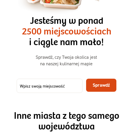
3 razy TAK
1500kcal - 2250kcal
Jesteśmy w ponad
3 sycące posiłki o większej objętości. Mniej dań,
2500 miejscowościach
ta sama wygoda!
i ciągle nam mało!
Zamów już od
Sprawdź, czy Twoja okolica jest
50,31 zł
73,99
na naszej kulinarnej mapie
-32%
TAK
Zamów dietę!
Sprawdź
Menu
Szczegóły diety 3xTAK
Inne miasta z tego samego
województwa