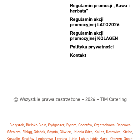
Regulamin promocji „Kawa i
herbata”
Regulamin akcji
promocyjnej LATO2026
Regulamin akcji
promocyjnej KOLAGEN
Polityka prywatności
Kontakt
© Wszystkie prawa zastrzeżone – 2026 – TIM Catering
Białystok
,
Bielsko Biała
,
Bydgoszcz
,
Bytom
,
Chorzów
,
Częstochowa
,
Dąbrowa
Górnicza
,
Elbląg
,
Gdańsk
,
Gdynia
,
Gliwice
,
Jelenia Góra
,
Kalisz
,
Katowice
,
Kielce
,
Koszalin
,
Kraków
,
Legionowo
,
Legnica
,
Lubin
,
Lublin
,
Łódź
,
Marki
,
Olsztyn
,
Opole
,