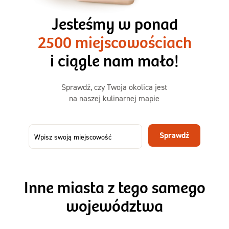
3 razy TAK
1500kcal - 2250kcal
Jesteśmy w ponad
3 sycące posiłki o większej objętości. Mniej dań,
2500 miejscowościach
ta sama wygoda!
i ciągle nam mało!
Zamów już od
Sprawdź, czy Twoja okolica jest
50,31 zł
73,99
na naszej kulinarnej mapie
-32%
TAK
Zamów dietę!
Sprawdź
Menu
Szczegóły diety 3xTAK
Inne miasta z tego samego
województwa