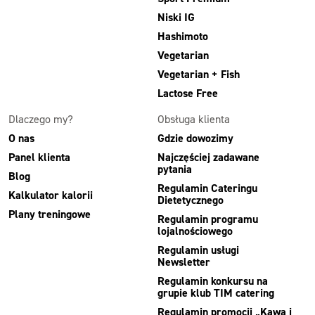
Niski IG
Hashimoto
Vegetarian
Vegetarian + Fish
Lactose Free
Dlaczego my?
Obsługa klienta
O nas
Gdzie dowozimy
Panel klienta
Najczęściej zadawane
pytania
Blog
Regulamin Cateringu
Kalkulator kalorii
Dietetycznego
Plany treningowe
Regulamin programu
lojalnościowego
Regulamin usługi
Newsletter
Regulamin konkursu na
grupie klub TIM catering
Regulamin promocji „Kawa i