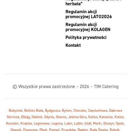
herbata”
Regulamin akcji
promocyjnej LATO2026
Regulamin akcji
promocyjnej KOLAGEN
Polityka prywatności
Kontakt
© Wszystkie prawa zastrzeżone – 2026 – TIM Catering
Białystok
,
Bielsko Biała
,
Bydgoszcz
,
Bytom
,
Chorzów
,
Częstochowa
,
Dąbrowa
Górnicza
,
Elbląg
,
Gdańsk
,
Gdynia
,
Gliwice
,
Jelenia Góra
,
Kalisz
,
Katowice
,
Kielce
,
Koszalin
,
Kraków
,
Legionowo
,
Legnica
,
Lubin
,
Lublin
,
Łódź
,
Marki
,
Olsztyn
,
Opole
,
Otwock
,
Piaseczno
,
Płock
,
Poznań
,
Pruszków
,
Radom
,
Ruda Śląska
,
Rybnik
,