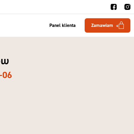
Panel klienta
Zamawiam
ów
-06