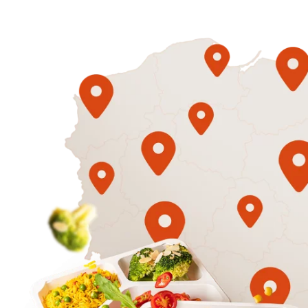
1500
3 sycące p
Mniej
50