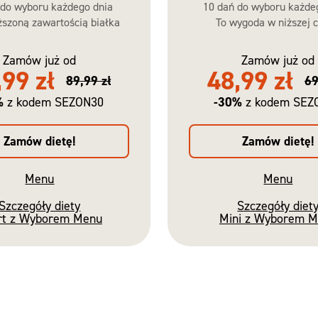
 do wyboru każdego dnia
10 dań do wyboru każde
szoną zawartością białka
To wygoda w niższej c
Zamów już od
Zamów już od
,99 zł
48,99 zł
89,99 zł
69
%
-30%
z kodem SEZON30
z kodem SEZ
Zamów dietę!
Zamów dietę!
Menu
Menu
Szczegóły diety
Szczegóły diet
rt z Wyborem Menu
Mini z Wyborem 
Nowość