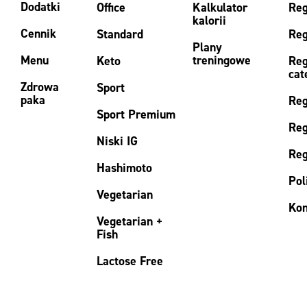
Dodatki
Office
Kalkulator
Reg
kalorii
Cennik
Standard
Reg
Plany
Menu
treningowe
Keto
Reg
cat
Zdrowa
Sport
paka
Reg
Sport Premium
Reg
Niski IG
Reg
Hashimoto
Pol
Vegetarian
Kon
Vegetarian +
Fish
Lactose Free