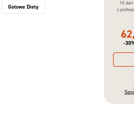
15 dań
Gotowe Diety
z podwyż
62
-30
Spo
Gotowe
Diety