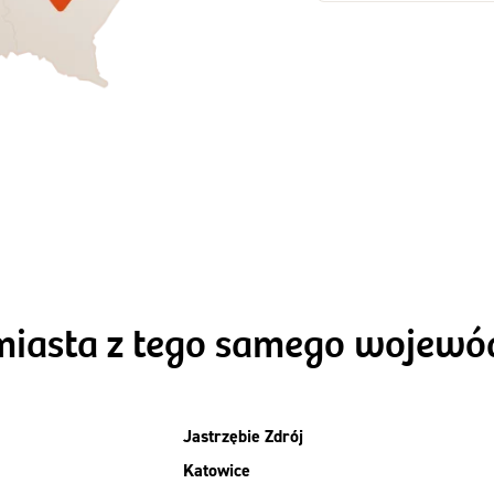
Zamów dietę!
Zamów dietę!
Menu
Menu
Szczegóły diet
zegóły diety 3xTAK
Standard
miasta z tego samego wojew
Jastrzębie Zdrój
Katowice