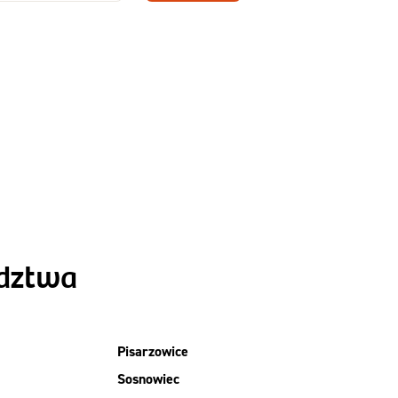
Zamów dietę!
Menu
y
Szczegóły diety
Slim
ództwa
Pisarzowice
Sosnowiec