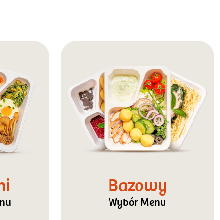
ni
Bazowy
enu
Wybór Menu