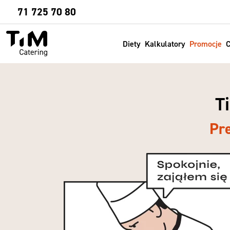
Sprawdź
71 725 70 80
Diety
Kalkulatory
Promocje
C
T
Pr