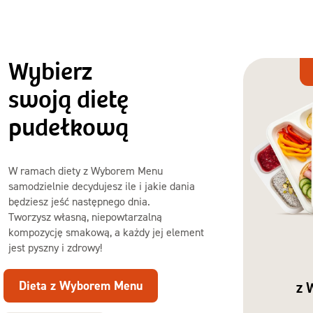
Wybierz
Dieta
z Wyborem
swoją dietę
Menu
pudełkową
W ramach diety z Wyborem Menu
samodzielnie decydujesz ile i jakie dania
będziesz jeść następnego dnia.
Tworzysz własną, niepowtarzalną
kompozycję smakową, a każdy jej element
jest pyszny i zdrowy!
Dieta z Wyborem Menu
z 