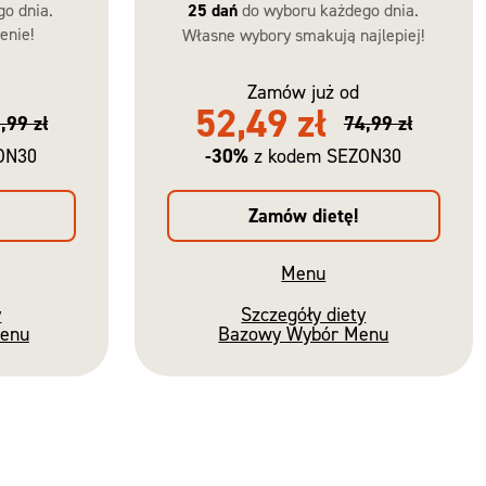
go dnia.
25 dań
do wyboru każdego dnia.
enie!
Własne wybory smakują najlepiej!
Zamów już od
52,49 zł
,99 zł
74,99 zł
-30%
ON30
z kodem SEZON30
Zamów dietę!
Menu
y
Szczegóły diety
Menu
Bazowy Wybór Menu