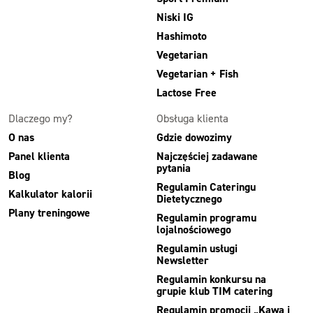
Niski IG
Hashimoto
Vegetarian
Vegetarian + Fish
Lactose Free
Dlaczego my?
Obsługa klienta
O nas
Gdzie dowozimy
Panel klienta
Najczęściej zadawane
pytania
Blog
Regulamin Cateringu
Kalkulator kalorii
Dietetycznego
Plany treningowe
Regulamin programu
lojalnościowego
Regulamin usługi
Newsletter
Regulamin konkursu na
grupie klub TIM catering
Regulamin promocji „Kawa i