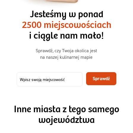
3 razy TAK
1500kcal - 2250kcal
Jesteśmy w ponad
3 sycące posiłki o większej objętości. Mniej dań,
2500 miejscowościach
ta sama wygoda!
i ciągle nam mało!
Zamów już od
Sprawdź, czy Twoja okolica jest
50,31 zł
73,99
na naszej kulinarnej mapie
-32%
TAK
Zamów dietę!
Sprawdź
Menu
Szczegóły diety 3xTAK
Inne miasta z tego samego
województwa