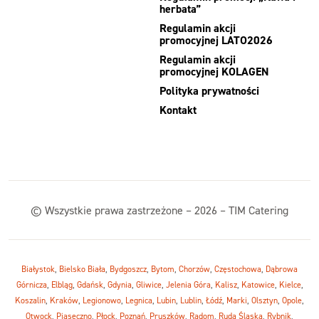
herbata”
Regulamin akcji
promocyjnej LATO2026
Regulamin akcji
promocyjnej KOLAGEN
Polityka prywatności
Kontakt
© Wszystkie prawa zastrzeżone – 2026 – TIM Catering
Białystok
,
Bielsko Biała
,
Bydgoszcz
,
Bytom
,
Chorzów
,
Częstochowa
,
Dąbrowa
Górnicza
,
Elbląg
,
Gdańsk
,
Gdynia
,
Gliwice
,
Jelenia Góra
,
Kalisz
,
Katowice
,
Kielce
,
Koszalin
,
Kraków
,
Legionowo
,
Legnica
,
Lubin
,
Lublin
,
Łódź
,
Marki
,
Olsztyn
,
Opole
,
Otwock
,
Piaseczno
,
Płock
,
Poznań
,
Pruszków
,
Radom
,
Ruda Śląska
,
Rybnik
,