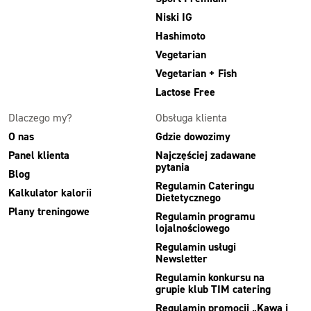
Niski IG
Hashimoto
Vegetarian
Vegetarian + Fish
Lactose Free
Dlaczego my?
Obsługa klienta
O nas
Gdzie dowozimy
Panel klienta
Najczęściej zadawane
pytania
Blog
Regulamin Cateringu
Kalkulator kalorii
Dietetycznego
Plany treningowe
Regulamin programu
lojalnościowego
Regulamin usługi
Newsletter
Regulamin konkursu na
grupie klub TIM catering
Regulamin promocji „Kawa i