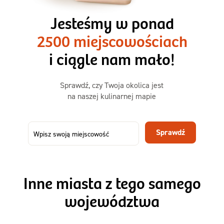
3 razy TAK
1500kcal - 2250kcal
Jesteśmy w ponad
3 sycące posiłki o większej objętości. Mniej dań,
2500 miejscowościach
ta sama wygoda!
i ciągle nam mało!
Zamów już od
Sprawdź, czy Twoja okolica jest
50,31 zł
73,99
na naszej kulinarnej mapie
-32%
TAK
Zamów dietę!
Sprawdź
Menu
Szczegóły diety 3xTAK
Inne miasta z tego samego
województwa