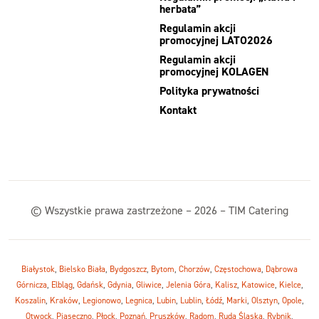
herbata”
Regulamin akcji
promocyjnej LATO2026
Regulamin akcji
promocyjnej KOLAGEN
Polityka prywatności
Kontakt
© Wszystkie prawa zastrzeżone – 2026 – TIM Catering
Białystok
,
Bielsko Biała
,
Bydgoszcz
,
Bytom
,
Chorzów
,
Częstochowa
,
Dąbrowa
Górnicza
,
Elbląg
,
Gdańsk
,
Gdynia
,
Gliwice
,
Jelenia Góra
,
Kalisz
,
Katowice
,
Kielce
,
Koszalin
,
Kraków
,
Legionowo
,
Legnica
,
Lubin
,
Lublin
,
Łódź
,
Marki
,
Olsztyn
,
Opole
,
Otwock
,
Piaseczno
,
Płock
,
Poznań
,
Pruszków
,
Radom
,
Ruda Śląska
,
Rybnik
,