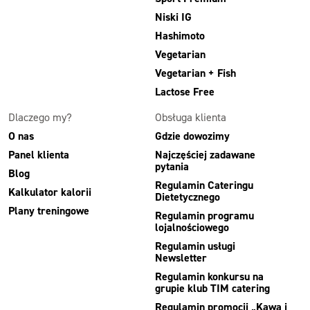
Niski IG
Hashimoto
Vegetarian
Vegetarian + Fish
Lactose Free
Dlaczego my?
Obsługa klienta
O nas
Gdzie dowozimy
Panel klienta
Najczęściej zadawane
pytania
Blog
Regulamin Cateringu
Kalkulator kalorii
Dietetycznego
Plany treningowe
Regulamin programu
lojalnościowego
Regulamin usługi
Newsletter
Regulamin konkursu na
grupie klub TIM catering
Regulamin promocji „Kawa i