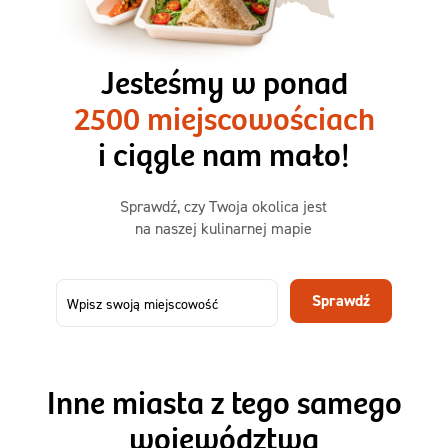
3 razy TAK
1500kcal - 2250kcal
Jesteśmy w ponad
3 sycące posiłki o większej objętości. Mniej dań,
2500 miejscowościach
ta sama wygoda!
i ciągle nam mało!
Zamów już od
Sprawdź, czy Twoja okolica jest
50,31 zł
73,99
na naszej kulinarnej mapie
-32%
TAK
Zamów dietę!
Sprawdź
Menu
Szczegóły diety 3xTAK
Inne miasta z tego samego
województwa