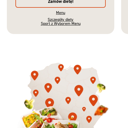
Zamów dietę!
Menu
Szczegóły diety
Sport z Wyborem Menu
Gotowe
Nowość
Diety