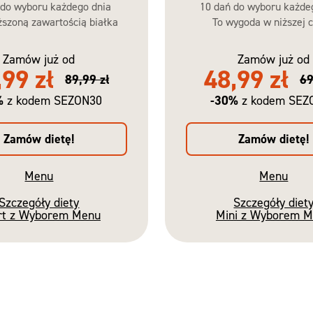
 do wyboru każdego dnia
10 dań do wyboru każde
szoną zawartością białka
To wygoda w niższej c
Zamów już od
Zamów już od
,99 zł
48,99 zł
89,99 zł
69
%
-30%
z kodem SEZON30
z kodem SEZ
Zamów dietę!
Zamów dietę!
Menu
Menu
Szczegóły diety
Szczegóły diet
rt z Wyborem Menu
Mini z Wyborem 
Nowość