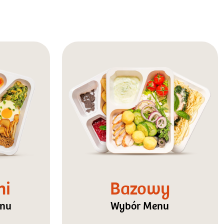
ni
Bazowy
enu
Wybór Menu