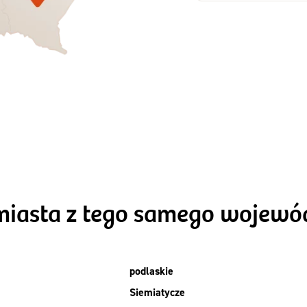
Zamów dietę!
Zamów dietę!
Menu
Menu
Szczegóły diet
zegóły diety 3xTAK
Standard
miasta z tego samego wojew
podlaskie
Siemiatycze