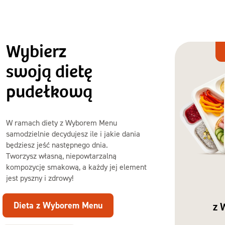
Wybierz
Dieta
z Wyborem
swoją dietę
Menu
pudełkową
W ramach diety z Wyborem Menu
samodzielnie decydujesz ile i jakie dania
będziesz jeść następnego dnia.
Tworzysz własną, niepowtarzalną
kompozycję smakową, a każdy jej element
jest pyszny i zdrowy!
Dieta z Wyborem Menu
z 