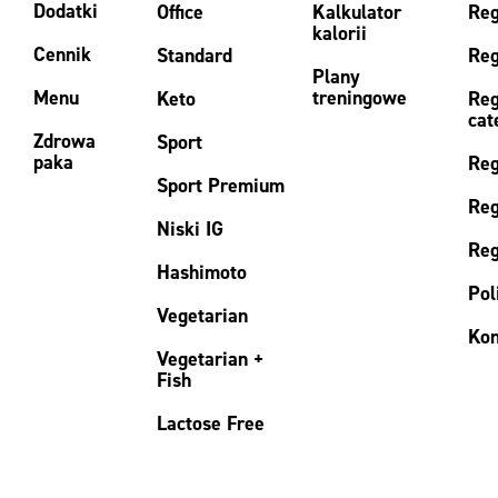
Dodatki
Office
Kalkulator
Reg
kalorii
Cennik
Standard
Reg
Plany
Menu
treningowe
Keto
Reg
cat
Zdrowa
Sport
paka
Reg
Sport Premium
Reg
Niski IG
Reg
Hashimoto
Pol
Vegetarian
Kon
Vegetarian +
Fish
Lactose Free