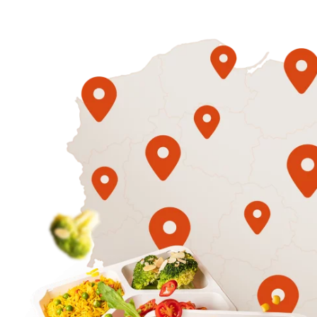
1500
3 sycące p
Mniej
50