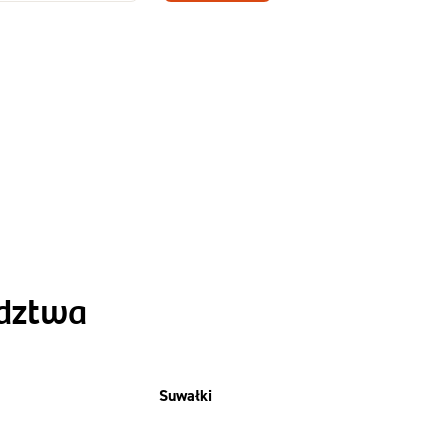
Zamów dietę!
Menu
y
Szczegóły diety
Slim
ództwa
Suwałki