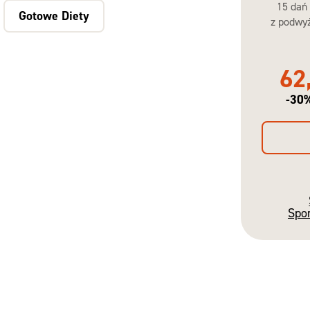
15 dań
Gotowe Diety
z podwyż
62
-30
Spo
Gotowe
Diety