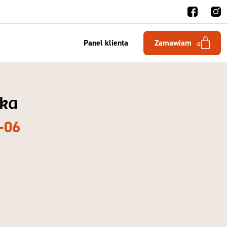
Panel klienta
Zamawiam
rka
-06