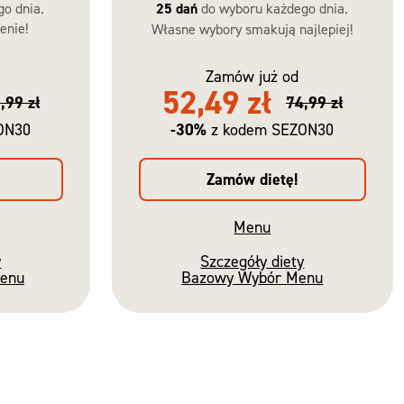
go dnia.
25 dań
do wyboru każdego dnia.
enie!
Własne wybory smakują najlepiej!
Zamów już od
52,49 zł
,99 zł
74,99 zł
-30%
ON30
z kodem SEZON30
Zamów dietę!
Menu
y
Szczegóły diety
Menu
Bazowy Wybór Menu