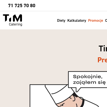
Sprawdź
71 725 70 80
Diety
Kalkulatory
Promocje
C
Ti
Pr