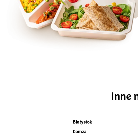
Szc
Inne 
Białystok
Łomża