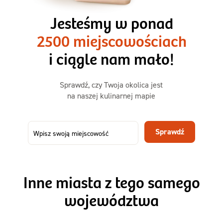
3 razy TAK
1500kcal - 2250kcal
Jesteśmy w ponad
3 sycące posiłki o większej objętości. Mniej dań,
2500 miejscowościach
ta sama wygoda!
i ciągle nam mało!
Zamów już od
Sprawdź, czy Twoja okolica jest
50,31 zł
73,99
na naszej kulinarnej mapie
-32%
TAK
Zamów dietę!
Sprawdź
Menu
Szczegóły diety 3xTAK
Inne miasta z tego samego
województwa