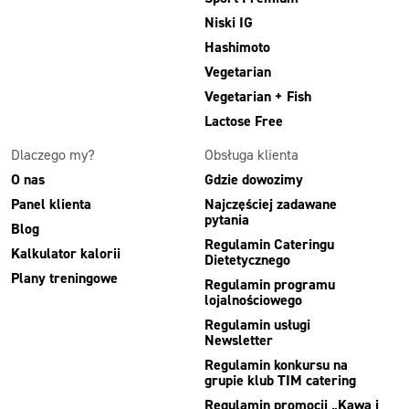
Niski IG
Hashimoto
Vegetarian
Vegetarian + Fish
Lactose Free
Dlaczego my?
Obsługa klienta
O nas
Gdzie dowozimy
Panel klienta
Najczęściej zadawane
pytania
Blog
Regulamin Cateringu
Kalkulator kalorii
Dietetycznego
Plany treningowe
Regulamin programu
lojalnościowego
Regulamin usługi
Newsletter
Regulamin konkursu na
grupie klub TIM catering
Regulamin promocji „Kawa i