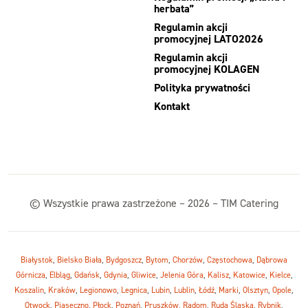
herbata”
Regulamin akcji
promocyjnej LATO2026
Regulamin akcji
promocyjnej KOLAGEN
Polityka prywatności
Kontakt
© Wszystkie prawa zastrzeżone – 2026 – TIM Catering
Białystok
,
Bielsko Biała
,
Bydgoszcz
,
Bytom
,
Chorzów
,
Częstochowa
,
Dąbrowa
Górnicza
,
Elbląg
,
Gdańsk
,
Gdynia
,
Gliwice
,
Jelenia Góra
,
Kalisz
,
Katowice
,
Kielce
,
Koszalin
,
Kraków
,
Legionowo
,
Legnica
,
Lubin
,
Lublin
,
Łódź
,
Marki
,
Olsztyn
,
Opole
,
Otwock
,
Piaseczno
,
Płock
,
Poznań
,
Pruszków
,
Radom
,
Ruda Śląska
,
Rybnik
,