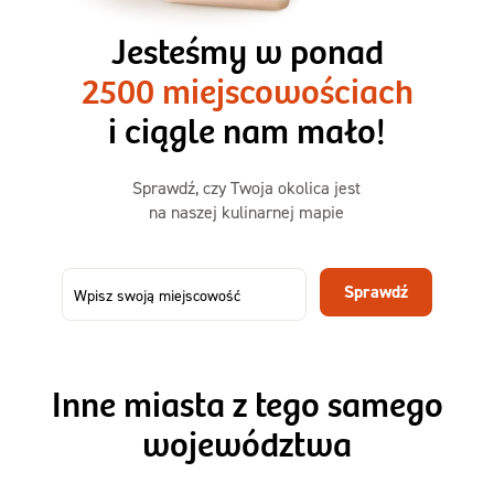
3 razy TAK
1500kcal - 2250kcal
Jesteśmy w ponad
3 sycące posiłki o większej objętości. Mniej dań,
2500 miejscowościach
ta sama wygoda!
i ciągle nam mało!
Zamów już od
Sprawdź, czy Twoja okolica jest
50,31 zł
73,99
na naszej kulinarnej mapie
-32%
TAK
Zamów dietę!
Sprawdź
Menu
Szczegóły diety 3xTAK
Inne miasta z tego samego
województwa