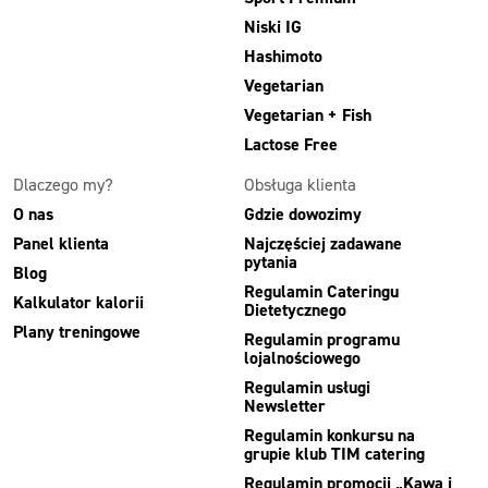
Niski IG
Hashimoto
Vegetarian
Vegetarian + Fish
Lactose Free
Dlaczego my?
Obsługa klienta
O nas
Gdzie dowozimy
Panel klienta
Najczęściej zadawane
pytania
Blog
Regulamin Cateringu
Kalkulator kalorii
Dietetycznego
Plany treningowe
Regulamin programu
lojalnościowego
Regulamin usługi
Newsletter
Regulamin konkursu na
grupie klub TIM catering
Regulamin promocji „Kawa i