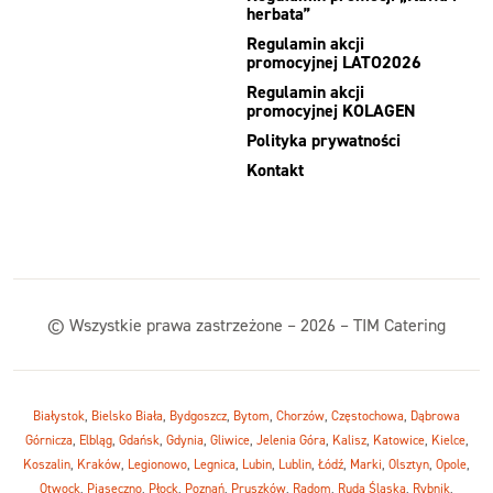
herbata”
Regulamin akcji
promocyjnej LATO2026
Regulamin akcji
promocyjnej KOLAGEN
Polityka prywatności
Kontakt
© Wszystkie prawa zastrzeżone – 2026 – TIM Catering
Białystok
,
Bielsko Biała
,
Bydgoszcz
,
Bytom
,
Chorzów
,
Częstochowa
,
Dąbrowa
Górnicza
,
Elbląg
,
Gdańsk
,
Gdynia
,
Gliwice
,
Jelenia Góra
,
Kalisz
,
Katowice
,
Kielce
,
Koszalin
,
Kraków
,
Legionowo
,
Legnica
,
Lubin
,
Lublin
,
Łódź
,
Marki
,
Olsztyn
,
Opole
,
Otwock
,
Piaseczno
,
Płock
,
Poznań
,
Pruszków
,
Radom
,
Ruda Śląska
,
Rybnik
,