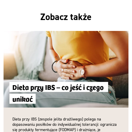
Zobacz także
Dieta przy IBS – co jeść i czego 
unikać
Dieta przy IBS (zespole jelita drażliwego) polega na
dopasowaniu posiłków do indywidualnej tolerancji: ogranicza
się produkty fermentujące (FODMAP) i drażniące, je