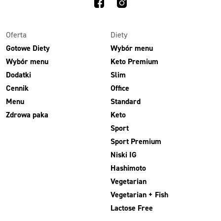
1500kcal - 2250kcal
3 sycące posiłki o większej objętości. Mniej dań,
ta sama wygoda!
Oferta
Diety
Gotowe Diety
Wybór menu
Wybór menu
Keto Premium
Zamów już od
Dodatki
Slim
50,31 zł
73,99
Cennik
Office
-32%
TAK
Menu
Standard
Zdrowa paka
Keto
Zamów dietę!
Sport
Menu
Sport Premium
Szczegóły diety 3xTAK
Niski IG
Hashimoto
Vegetarian
Vegetarian + Fish
Lactose Free