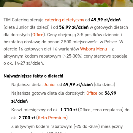
TIM Catering oferuje
catering dietetyczny
od
49,99 zł/dzień
(dieta Junior dla dzieci) i od
56,99 zł/dzień
w gotowych dietach
dla dorosłych (
Office
). Ceny obejmują 3-5 posiłków dziennie i
bezpłatną dostawę do ponad 2 500 miejscowości w Polsce. W
ofercie 16 gotowych diet i 6 wariantów
Wyboru Menu
– z
aktywnym kodem rabatowym (~25-30%) ceny startowe spadają
o ok. 14-27 zł/dzień.
Najważniejsze fakty o dietach!
Najtańsza dieta:
Junior
od
49,99 zł/dzień
(dla dzieci)
Najtańsza gotowa dieta dla dorosłych:
Office
od
56,99
zł/dzień
Koszt miesięczny: od ok.
1 710 zł
(Office, cena regularna) do
ok.
2 700 zł
(
Keto Premium
)
Z aktywnym kodem rabatowym (-25 do -30%) miesięczny