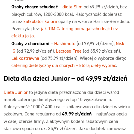
Osoby chcące schudnąć
–
dieta Slim
od 69,99 zł/dzień, bez
białych cukrów, 1200-3000 kcal. Kaloryczność dobierasz
przez
kalkulator kalorii
oparty na wzorze Harrisa-Benedicta.
Przeczytaj też:
jak TIM Catering pomaga schudnąć bez
efektu jo-jo
.
Osoby z chorobami
–
Hashimoto
(od 79,99 zł/dzień),
Niski
IG
(od 72,99 zł/dzień),
Lactose Free
(od 65,99 zł/dzień),
Lekkostrawna
(od 75,99 zł/dzień). Więcej o wyborze diety:
catering dietetyczny dla chorych – którą dietę wybrać
.
Dieta dla dzieci Junior – od 49,99 zł/dzień
Dieta Junior
to jedyna dieta przeznaczona dla dzieci wśród
marek cateringu dietetycznego w top 10 wyszukiwania.
Kaloryczność 1000/1400 kcal – zbilansowana dla dzieci w wieku
szkolnym. Cena regularna od
49,99 zł/dzień
– najtańsza opcja
w całej ofercie firmy. Z aktywnym kodem rabatowym cena
startowa spada do ok. 35,99 zł/dzień. Jako dodatek zamówisz