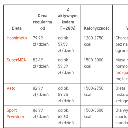
Z
Cena
aktywnym
regularna
kodem
Dieta
od
(~-28%)
Kaloryczność
Hashimoto
79,99
od ok.
1200-2750
Choro
zł/dzień
57,59
kcal
bez na
zł/dzień
ograni
SuperMEN
82,49
od ok.
1500-3000
Masa 
zł/dzień
59,39
kcal
hormo
zł/dzień
mózgu
mężcz
Keto
82,99
od ok.
1500-2750
Dieta
zł/dzień
59,75
kcal
nisko
zł/dzień
ketoge
Sport
86,99
od ok.
1500-3500
Dla w
zł/dzień
62,63
kcal
sporto
Premium
zł/dzień
standa