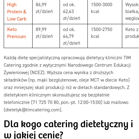
High
86,99
od ok.
1500-3000
Wysok
zł/dzień
62,63
kcal
białka
Protein &
zł/dzień
węglo
Low Carb
Keto
89,99
od ok.
1500-2750
Keto z
zł/dzień
64,79
kcal
produ
Premium
zł/dzień
Każdą dietę specjalistyczną opracowują dietetycy kliniczni TIM
Catering zgodnie z wytycznymi Narodowego Centrum Edukacji
Żywieniowej (NCEZ). Wyższa cena wynika z droższych
składników (np. mąki bezglutenowe, oleje MCT w diecie Keto)
oraz mniejszej skali produkcji niż w dietach standardowych. Z
dietetykiem klinicznym skonsultujesz się bezpłatnie
telefonicznie (71 725 70 80, pon.-pt. 12:00-15:00) lub mailowo
(dietetyk@timcatering.com).
Dla kogo catering dietetyczny i
w jakiej cenie?