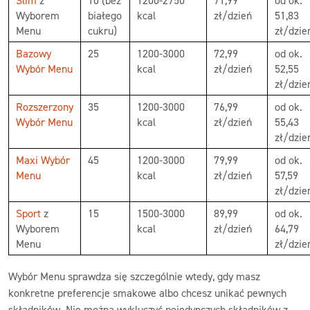
Slim
z
10 (bez
1200-2750
71,99
od ok.
Wyborem
białego
kcal
zł/dzień
51,83
Menu
cukru)
zł/dzie
Bazowy
25
1200-3000
72,99
od ok.
Wybór Menu
kcal
zł/dzień
52,55
zł/dzie
Rozszerzony
35
1200-3000
76,99
od ok.
Wybór Menu
kcal
zł/dzień
55,43
zł/dzie
Maxi Wybór
45
1200-3000
79,99
od ok.
Menu
kcal
zł/dzień
57,59
zł/dzie
Sport
z
15
1500-3000
89,99
od ok.
Wyborem
kcal
zł/dzień
64,79
Menu
zł/dzie
Wybór Menu sprawdza się szczególnie wtedy, gdy masz
konkretne preferencje smakowe albo chcesz unikać pewnych
składników. Nie można wykluczyć pojedynczych składników z