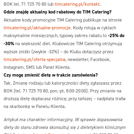
BOK tel. 71 725 70 80 lub
timcatering.pl/kontakt
.
Gdzie znajdę aktualny kod rabatowy do TIM Catering?
Aktualne kody promocyjne TIM Catering publikuje na stronie
timcatering.pl/aktualne-promocje
. Kody rotują w cyklach
maksymalnie miesięcznych, typowy zakres rabatu to
-25% do
-30%
na większość diet. Klubowicze TIM Catering otrzymują
wyższe zniżki (zwykle -32%) – do Klubu dołączysz przez
timcatering.pl/oferta-specjalna
, newsletter, Facebook,
Instagram, SMS lub Panel Klienta.
Czy mogę zmienić dietę w trakcie zamówienia?
Tak. Zmianę rodzaju lub kaloryczności diety zgłaszasz przez
BOK (tel. 71 725 70 80, pon.-pt. 8:00-20:00). Przy zmianie na
droższą dietę dopłacasz różnicę; przy tańszej – nadpłata trafia
na skarbonkę w Panelu Klienta.
Artykuł ma charakter informacyjny. W sprawie dopasowania
diety do stanu zdrowia skonsultuj się z dietetykiem klinicznym