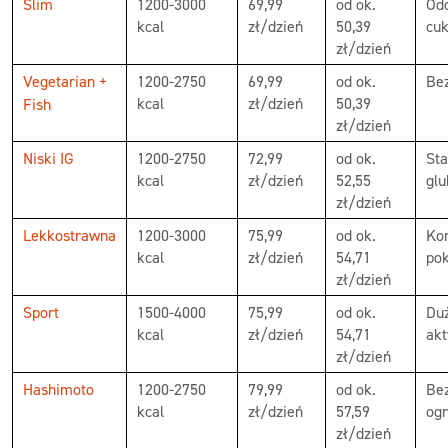
Slim
1200-3000
69,99
od ok.
Odc
kcal
zł/dzień
50,39
cu
zł/dzień
Vegetarian +
1200-2750
69,99
od ok.
Bez
kcal
zł/dzień
50,39
Fish
zł/dzień
Niski IG
1200-2750
72,99
od ok.
Sta
kcal
zł/dzień
52,55
glu
zł/dzień
Lekkostrawna
1200-3000
75,99
od ok.
Ko
kcal
zł/dzień
54,71
po
zł/dzień
Sport
1500-4000
75,99
od ok.
Duż
kcal
zł/dzień
54,71
ak
zł/dzień
Hashimoto
1200-2750
79,99
od ok.
Bez
kcal
zł/dzień
57,59
ogr
zł/dzień