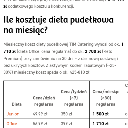
zł
dodatkowego kosztu u konkurencji.
Ile kosztuje dieta pudełkowa
na miesiąc?
Miesięczny koszt diety pudełkowej TIM Catering wynosi od ok.
1
710 zł
(dieta Office, cena regularna) do ok.
2 700 zł
(Keto
Premium) przy zamówieniu na 30 dni – z darmową dostawą i
bez ukrytych kosztów. Z aktywnym kodem rabatowym (~25-
30%) miesięczny koszt spada o ok. 425-810 zł.
C
Cena/tydzień
Cena/miesiąc
Cena/dzień
(×7)
(×30)
Dieta
regularna
regularna
regularna
Junior
49,99 zł
350 zł
1 500 zł
o
Office
56,99 zł
399 zł
1 710 zł
o