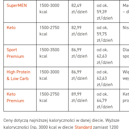
SuperMEN
1500-3000
82,49
od ok.
Ma
kcal
zł/dzień
59,39
– d
zł/dzień
Keto
1500-2750
82,99
od ok.
Ni
kcal
zł/dzień
59,75
zł/dzień
Sport
1500-3500
86,99
od ok.
Dl
kcal
zł/dzień
62,63
sp
Premium
zł/dzień
High Protein
1500-3000
86,99
od ok.
Wię
kcal
zł/dzień
62,63
wę
& Low Carb
zł/dzień
Keto
1500-2750
89,99
od ok.
Ket
kcal
zł/dzień
64,79
pr
Premium
zł/dzień
Ceny dotyczą najniższej kaloryczności w danej diecie. Wyższe
kaloryczności (np. 3000 kcal w diecie
Standard
zamiast 1200