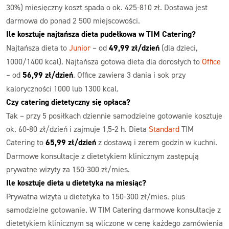
30%) miesięczny koszt spada o ok. 425-810 zł. Dostawa jest
darmowa do ponad 2 500 miejscowości.
Ile kosztuje najtańsza dieta pudełkowa w TIM Catering?
Najtańsza dieta to
Junior
– od
49,99 zł/dzień
(dla dzieci,
1000/1400 kcal). Najtańsza gotowa dieta dla dorosłych to
Office
– od
56,99 zł/dzień
. Office zawiera 3 dania i sok przy
kaloryczności 1000 lub 1300 kcal.
Czy catering dietetyczny się opłaca?
Tak – przy 5 posiłkach dziennie samodzielne gotowanie kosztuje
ok. 60-80 zł/dzień i zajmuje 1,5-2 h. Dieta
Standard
TIM
Catering to
65,99 zł/dzień
z dostawą i zerem godzin w kuchni.
Darmowe konsultacje z dietetykiem klinicznym zastępują
prywatne wizyty za 150-300 zł/mies.
Ile kosztuje dieta u dietetyka na miesiąc?
Prywatna wizyta u dietetyka to 150-300 zł/mies. plus
samodzielne gotowanie. W TIM Catering darmowe konsultacje z
dietetykiem klinicznym są wliczone w cenę każdego zamówienia