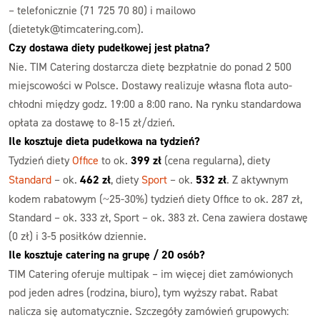
– telefonicznie (71 725 70 80) i mailowo
(dietetyk@timcatering.com).
Czy dostawa diety pudełkowej jest płatna?
Nie. TIM Catering dostarcza dietę bezpłatnie do ponad 2 500
miejscowości w Polsce. Dostawy realizuje własna flota auto-
chłodni między godz. 19:00 a 8:00 rano. Na rynku standardowa
opłata za dostawę to 8-15 zł/dzień.
Ile kosztuje dieta pudełkowa na tydzień?
Tydzień diety
Office
to ok.
399 zł
(cena regularna), diety
Standard
– ok.
462 zł
, diety
Sport
– ok.
532 zł
. Z aktywnym
kodem rabatowym (~25-30%) tydzień diety Office to ok. 287 zł,
Standard – ok. 333 zł, Sport – ok. 383 zł. Cena zawiera dostawę
(0 zł) i 3-5 posiłków dziennie.
Ile kosztuje catering na grupę / 20 osób?
TIM Catering oferuje multipak – im więcej diet zamówionych
pod jeden adres (rodzina, biuro), tym wyższy rabat. Rabat
nalicza się automatycznie. Szczegóły zamówień grupowych: