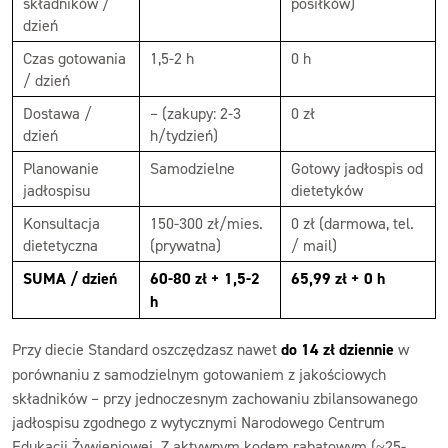
składników /
posiłków)
dzień
Czas gotowania
1,5-2 h
0 h
/ dzień
Dostawa /
– (zakupy: 2-3
0 zł
dzień
h/tydzień)
Planowanie
Samodzielne
Gotowy jadłospis od
jadłospisu
dietetyków
Konsultacja
150-300 zł/mies.
0 zł (darmowa, tel.
dietetyczna
(prywatna)
/ mail)
SUMA / dzień
60-80 zł + 1,5-2
65,99 zł + 0 h
h
Przy diecie Standard oszczędzasz nawet
do 14 zł dziennie
w
porównaniu z samodzielnym gotowaniem z jakościowych
składników – przy jednoczesnym zachowaniu zbilansowanego
jadłospisu zgodnego z wytycznymi Narodowego Centrum
Edukacji Żywieniowej. Z aktywnym kodem rabatowym (~25-