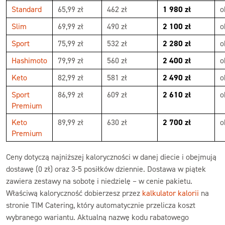
Standard
65,99 zł
462 zł
1 980 zł
o
Slim
69,99 zł
490 zł
2 100 zł
o
Sport
75,99 zł
532 zł
2 280 zł
o
Hashimoto
79,99 zł
560 zł
2 400 zł
o
Keto
82,99 zł
581 zł
2 490 zł
o
Sport
86,99 zł
609 zł
2 610 zł
o
Premium
Keto
89,99 zł
630 zł
2 700 zł
o
Premium
Ceny dotyczą najniższej kaloryczności w danej diecie i obejmują
dostawę (0 zł) oraz 3-5 posiłków dziennie. Dostawa w piątek
zawiera zestawy na sobotę i niedzielę – w cenie pakietu.
Właściwą kaloryczność dobierzesz przez
kalkulator kalorii
na
stronie TIM Catering, który automatycznie przelicza koszt
wybranego wariantu. Aktualną nazwę kodu rabatowego