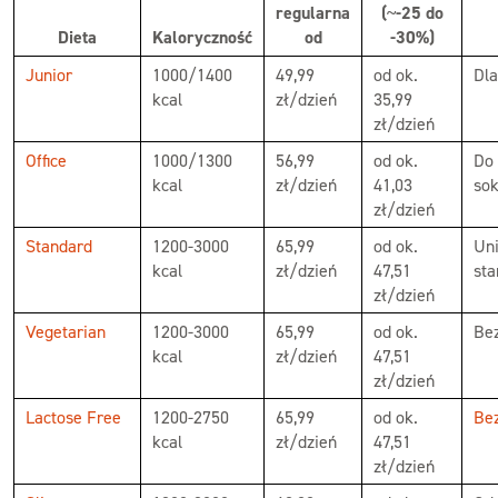
regularna
(~-25 do
Dieta
Kaloryczność
od
-30%)
Junior
1000/1400
49,99
od ok.
Dla
kcal
zł/dzień
35,99
zł/dzień
Office
1000/1300
56,99
od ok.
Do 
kcal
zł/dzień
41,03
sok
zł/dzień
Standard
1200-3000
65,99
od ok.
Uni
kcal
zł/dzień
47,51
sta
zł/dzień
Vegetarian
1200-3000
65,99
od ok.
Be
kcal
zł/dzień
47,51
zł/dzień
Lactose Free
1200-2750
65,99
od ok.
Bez
kcal
zł/dzień
47,51
zł/dzień