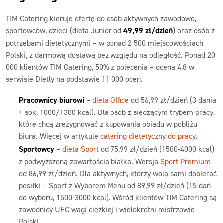
TIM Catering kieruje ofertę do osób aktywnych zawodowo,
sportowców, dzieci (dieta Junior od
49,99 zł/dzień
) oraz osób z
potrzebami dietetycznymi – w ponad 2 500 miejscowościach
Polski, z darmową dostawą bez względu na odległość. Ponad 20
000 klientów TIM Catering, 50% z polecenia – ocena 4,8 w
serwisie Dietly na podstawie 11 000 ocen.
Pracownicy biurowi
–
dieta Office
od 56,99 zł/dzień (3 dania
+ sok, 1000/1300 kcal). Dla osób z siedzącym trybem pracy,
które chcą zrezygnować z kupowania obiadu w pobliżu
biura. Więcej w artykule
catering dietetyczny do pracy
.
Sportowcy
–
dieta Sport
od 75,99 zł/dzień (1500-4000 kcal)
z podwyższoną zawartością białka. Wersja
Sport Premium
od 86,99 zł/dzień. Dla aktywnych, którzy wolą sami dobierać
posiłki – Sport z Wyborem Menu od 89,99 zł/dzień (15 dań
do wyboru, 1500-3000 kcal). Wśród klientów TIM Catering są
zawodnicy UFC wagi ciężkiej i wielokrotni mistrzowie
Polski.