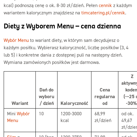
kcal) podnoszą cenę o ok. 8-30 zł/dzień. Pełen
cennik
z każdym
wariantem kalorycznym znajdziesz na
timcatering.pl/cennik
.
Diety z Wyborem Menu – cena dzienna
Wybór Menu
to wariant diety, w którym sam decydujesz o
każdym posiłku. Wybierasz kaloryczność, liczbę posiłków (3, 4
lub 5) i konkretne dania z dostępnej puli na następny dzień.
Wymiana zamówionych posiłków jest darmowa.
Z
aktyw
Dań do
Cena
kode
wyboru
regularna
(~-25 
Wariant
/ dzień
Kaloryczność
od
-30%
Mini
Wybór
10
1200-3000
68,99
od ok.
Menu
kcal
zł/dzień
49,67
zł/dzie