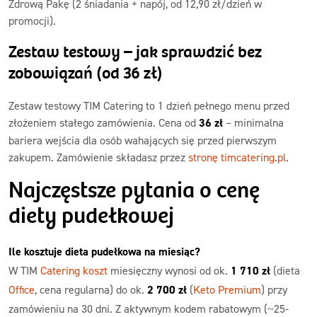
Zdrową Pakę (2 śniadania + napój, od 12,90 zł/dzień w
promocji).
Zestaw testowy – jak sprawdzić bez
zobowiązań (od 36 zł)
Zestaw testowy TIM Catering to 1 dzień pełnego menu przed
złożeniem stałego zamówienia. Cena od
36 zł
– minimalna
bariera wejścia dla osób wahających się przed pierwszym
zakupem. Zamówienie składasz przez
stronę timcatering.pl
.
Najczęstsze pytania o cenę
diety pudełkowej
Ile kosztuje dieta pudełkowa na miesiąc?
W TIM
Catering koszt
miesięczny wynosi od ok.
1 710 zł
(dieta
Office
, cena regularna) do ok.
2 700 zł
(
Keto Premium
) przy
zamówieniu na 30 dni. Z aktywnym kodem rabatowym (~25-