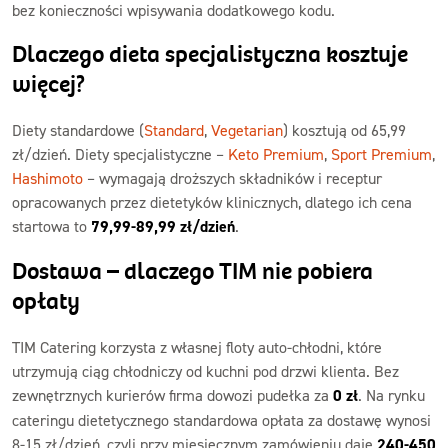
bez konieczności wpisywania dodatkowego kodu.
Dlaczego dieta specjalistyczna kosztuje
więcej?
Diety standardowe (
Standard
,
Vegetarian
) kosztują od 65,99
zł/dzień. Diety specjalistyczne –
Keto Premium
,
Sport Premium
,
Hashimoto
– wymagają droższych składników i receptur
opracowanych przez dietetyków klinicznych, dlatego ich cena
startowa to
79,99-89,99 zł/dzień
.
Dostawa – dlaczego TIM nie pobiera
opłaty
TIM Catering korzysta z własnej floty auto-chłodni, które
utrzymują ciąg chłodniczy od kuchni pod drzwi klienta. Bez
zewnętrznych kurierów firma dowozi pudełka za
0 zł
. Na rynku
cateringu dietetycznego standardowa opłata za dostawę wynosi
8-15 zł/dzień, czyli przy miesięcznym zamówieniu daje
240-450