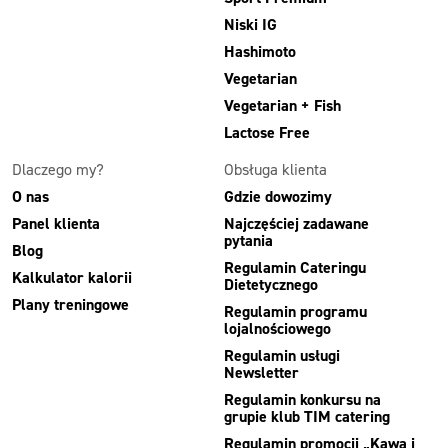
Niski IG
Hashimoto
Vegetarian
Vegetarian + Fish
Lactose Free
Dlaczego my?
Obsługa klienta
O nas
Gdzie dowozimy
Panel klienta
Najczęściej zadawane
pytania
Blog
Regulamin Cateringu
Kalkulator kalorii
Dietetycznego
Plany treningowe
Regulamin programu
lojalnościowego
Regulamin usługi
Newsletter
Regulamin konkursu na
grupie klub TIM catering
Regulamin promocji „Kawa i