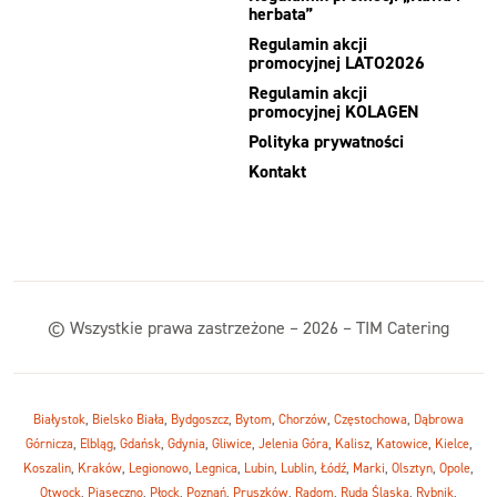
herbata”
Regulamin akcji
promocyjnej LATO2026
Regulamin akcji
promocyjnej KOLAGEN
Polityka prywatności
Kontakt
© Wszystkie prawa zastrzeżone – 2026 – TIM Catering
Białystok
,
Bielsko Biała
,
Bydgoszcz
,
Bytom
,
Chorzów
,
Częstochowa
,
Dąbrowa
Górnicza
,
Elbląg
,
Gdańsk
,
Gdynia
,
Gliwice
,
Jelenia Góra
,
Kalisz
,
Katowice
,
Kielce
,
Koszalin
,
Kraków
,
Legionowo
,
Legnica
,
Lubin
,
Lublin
,
Łódź
,
Marki
,
Olsztyn
,
Opole
,
Otwock
,
Piaseczno
,
Płock
,
Poznań
,
Pruszków
,
Radom
,
Ruda Śląska
,
Rybnik
,