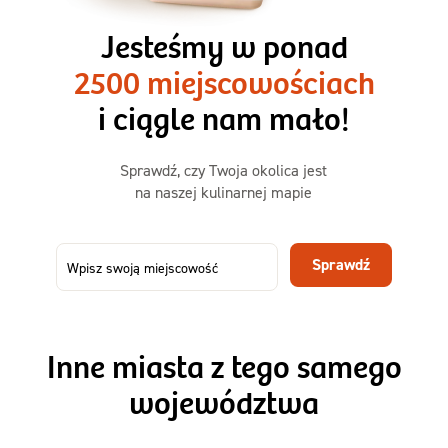
3 razy TAK
1500kcal - 2250kcal
Jesteśmy w ponad
3 sycące posiłki o większej objętości. Mniej dań,
2500 miejscowościach
ta sama wygoda!
i ciągle nam mało!
Zamów już od
Sprawdź, czy Twoja okolica jest
50,31 zł
73,99
na naszej kulinarnej mapie
-32%
TAK
Zamów dietę!
Sprawdź
Menu
Szczegóły diety 3xTAK
Inne miasta z tego samego
województwa