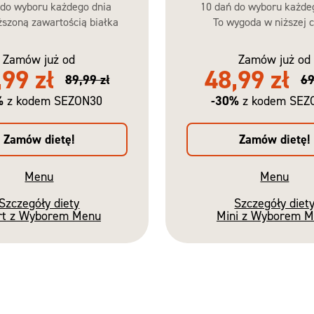
 do wyboru każdego dnia
10 dań do wyboru każde
szoną zawartością białka
To wygoda w niższej c
Zamów już od
Zamów już od
,99 zł
48,99 zł
89,99 zł
69
%
-30%
z kodem SEZON30
z kodem SEZ
Zamów dietę!
Zamów dietę!
Menu
Menu
Szczegóły diety
Szczegóły diet
rt z Wyborem Menu
Mini z Wyborem 
Nowość