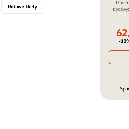
15 dań
Gotowe Diety
z podwyż
62
-30
Spo
Gotowe
Diety