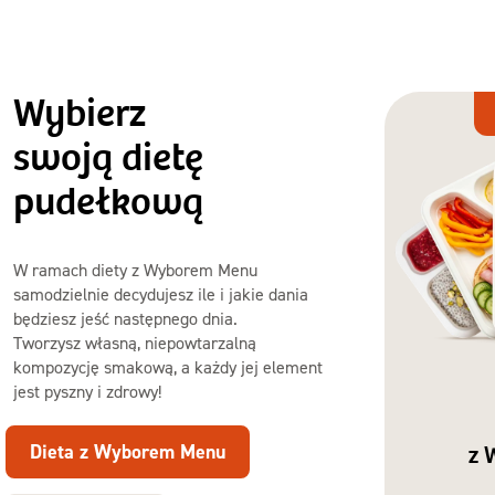
Wybierz
Dieta
z Wyborem
swoją dietę
Menu
pudełkową
W ramach diety z Wyborem Menu
samodzielnie decydujesz ile i jakie dania
będziesz jeść następnego dnia.
Tworzysz własną, niepowtarzalną
kompozycję smakową, a każdy jej element
jest pyszny i zdrowy!
Dieta z Wyborem Menu
z 