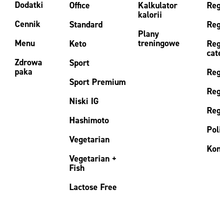
Dodatki
Office
Kalkulator
Reg
kalorii
Cennik
Standard
Reg
Plany
Menu
treningowe
Keto
Reg
cat
Zdrowa
Sport
paka
Reg
Sport Premium
Reg
Niski IG
Reg
Hashimoto
Pol
Vegetarian
Kon
Vegetarian +
Fish
Lactose Free