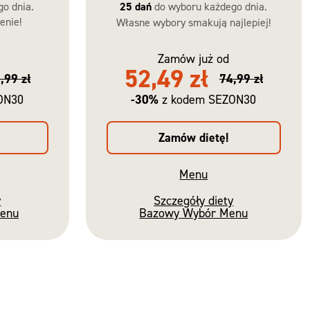
go dnia.
25 dań
do wyboru każdego dnia.
enie!
Własne wybory smakują najlepiej!
Zamów już od
52,49 zł
,99 zł
74,99 zł
-30%
ON30
z kodem SEZON30
Zamów dietę!
Menu
y
Szczegóły diety
Menu
Bazowy Wybór Menu