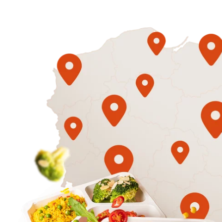
1500
3 sycące p
Mniej
50