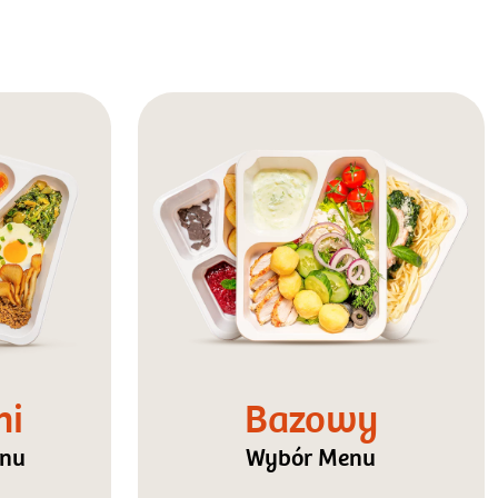
ni
Bazowy
enu
Wybór Menu