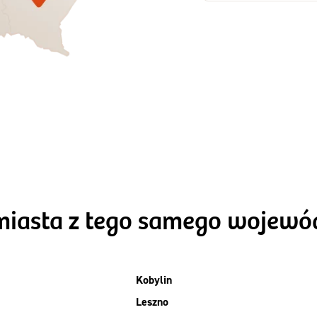
Zamów dietę!
Zamów dietę!
Menu
Menu
Szczegóły diet
zegóły diety 3xTAK
Standard
miasta z tego samego wojew
Kobylin
Leszno