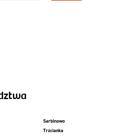
Zamów dietę!
Menu
y
Szczegóły diety
Slim
ództwa
Sarbinowo
Trzcianka