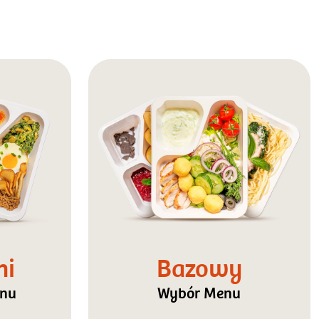
ni
Bazowy
enu
Wybór Menu