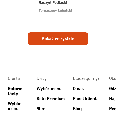
Radzyń Podlaski
Tomaszów Lubelski
Pokaż wszystkie
Oferta
Diety
Dlaczego my?
Obs
Gotowe
Wybór menu
O nas
Gdz
Diety
Keto Premium
Panel klienta
Naj
Wybór
menu
Slim
Blog
Reg