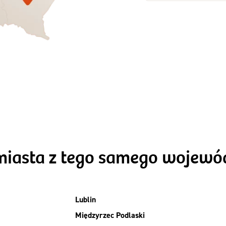
Zamów dietę!
Zamów dietę!
Menu
Menu
Szczegóły diet
zegóły diety 3xTAK
Standard
miasta z tego samego wojew
Lublin
Międzyrzec Podlaski