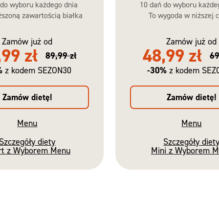
 do wyboru każdego dnia
10 dań do wyboru każde
szoną zawartością białka
To wygoda w niższej c
Zamów już od
Zamów już od
,99 zł
48,99 zł
89,99 zł
69
%
-30%
z kodem SEZON30
z kodem SEZ
Zamów dietę!
Zamów dietę!
Menu
Menu
Szczegóły diety
Szczegóły diet
rt z Wyborem Menu
Mini z Wyborem 
Nowość