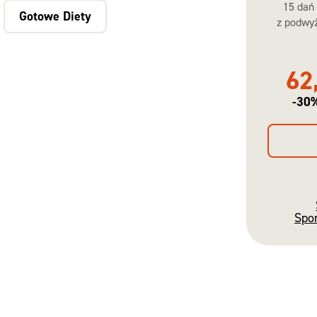
15 dań
Gotowe Diety
z podwyż
62
-30
Spo
Gotowe
Diety