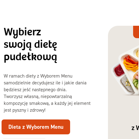
Wybierz
Dieta
z Wyborem
swoją dietę
Menu
pudełkową
W ramach diety z Wyborem Menu
samodzielnie decydujesz ile i jakie dania
będziesz jeść następnego dnia.
Tworzysz własną, niepowtarzalną
kompozycję smakową, a każdy jej element
jest pyszny i zdrowy!
Dieta z Wyborem Menu
z 