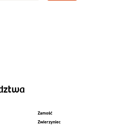
Zamów dietę!
Menu
y
Szczegóły diety
Slim
ództwa
Zamość
Zwierzyniec