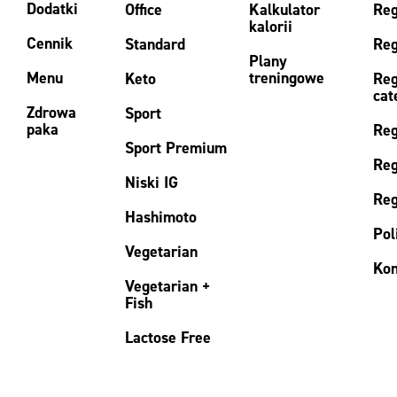
Dodatki
Office
Kalkulator
Reg
kalorii
Cennik
Standard
Reg
Plany
Menu
treningowe
Keto
Reg
cat
Zdrowa
Sport
paka
Reg
Sport Premium
Reg
Niski IG
Reg
Hashimoto
Pol
Vegetarian
Kon
Vegetarian +
Fish
Lactose Free