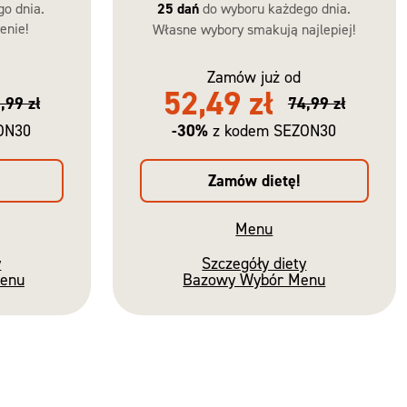
go dnia.
25 dań
do wyboru każdego dnia.
enie!
Własne wybory smakują najlepiej!
Zamów już od
52,49 zł
,99 zł
74,99 zł
-30%
ON30
z kodem SEZON30
Zamów dietę!
Menu
y
Szczegóły diety
Menu
Bazowy Wybór Menu