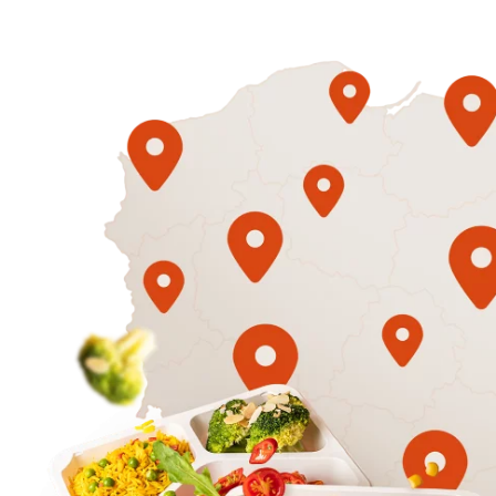
1500
3 sycące p
Mniej
50