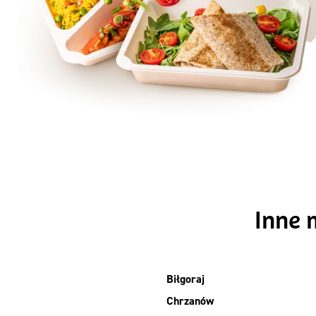
Szc
Inne 
Biłgoraj
Chrzanów