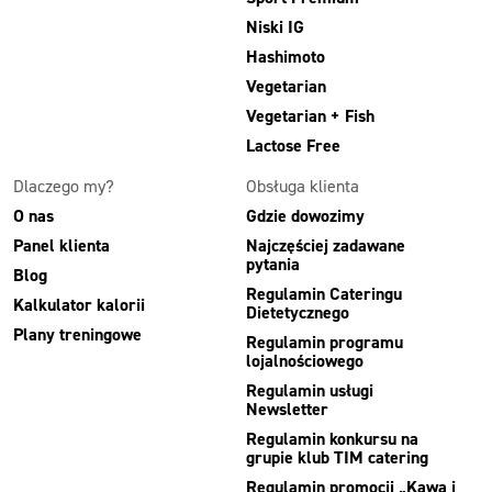
Niski IG
Hashimoto
Vegetarian
Vegetarian + Fish
Lactose Free
Dlaczego my?
Obsługa klienta
O nas
Gdzie dowozimy
Panel klienta
Najczęściej zadawane
pytania
Blog
Regulamin Cateringu
Kalkulator kalorii
Dietetycznego
Plany treningowe
Regulamin programu
lojalnościowego
Regulamin usługi
Newsletter
Regulamin konkursu na
grupie klub TIM catering
Regulamin promocji „Kawa i