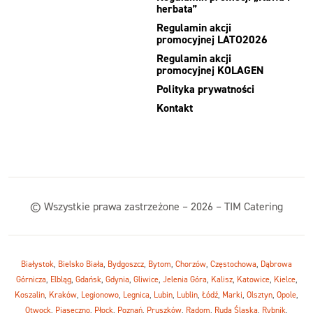
herbata”
Regulamin akcji
promocyjnej LATO2026
Regulamin akcji
promocyjnej KOLAGEN
Polityka prywatności
Kontakt
© Wszystkie prawa zastrzeżone – 2026 – TIM Catering
Białystok
,
Bielsko Biała
,
Bydgoszcz
,
Bytom
,
Chorzów
,
Częstochowa
,
Dąbrowa
Górnicza
,
Elbląg
,
Gdańsk
,
Gdynia
,
Gliwice
,
Jelenia Góra
,
Kalisz
,
Katowice
,
Kielce
,
Koszalin
,
Kraków
,
Legionowo
,
Legnica
,
Lubin
,
Lublin
,
Łódź
,
Marki
,
Olsztyn
,
Opole
,
Otwock
,
Piaseczno
,
Płock
,
Poznań
,
Pruszków
,
Radom
,
Ruda Śląska
,
Rybnik
,