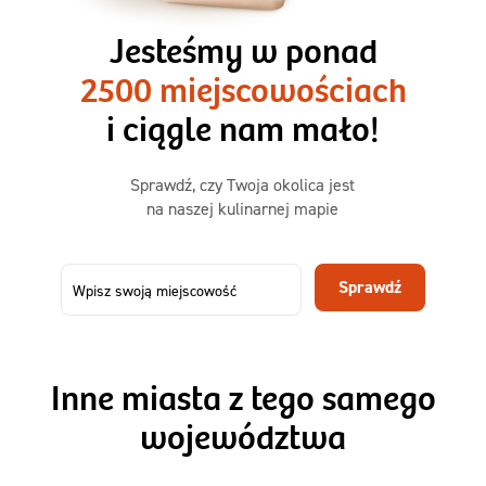
3 razy TAK
1500kcal - 2250kcal
Jesteśmy w ponad
3 sycące posiłki o większej objętości. Mniej dań,
2500 miejscowościach
ta sama wygoda!
i ciągle nam mało!
Zamów już od
Sprawdź, czy Twoja okolica jest
50,31 zł
73,99
na naszej kulinarnej mapie
-32%
TAK
Zamów dietę!
Sprawdź
Menu
Szczegóły diety 3xTAK
Inne miasta z tego samego
województwa