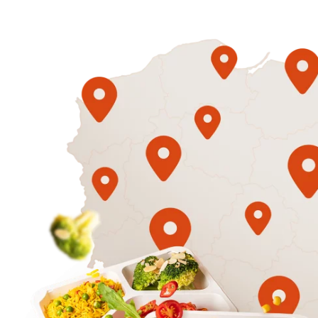
1500
3 sycące p
Mniej
50