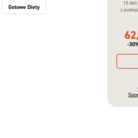
15 dań
Gotowe Diety
z podwyż
62
-30
Spo
Gotowe
Diety