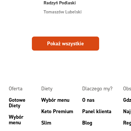
Radzyń Podlaski
Tomaszów Lubelski
Pokaż wszystkie
Oferta
Diety
Dlaczego my?
Obs
Gotowe
Wybór menu
O nas
Gdz
Diety
Keto Premium
Panel klienta
Naj
Wybór
menu
Slim
Blog
Reg