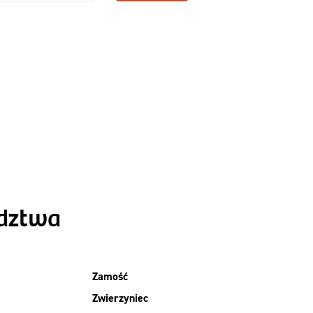
Zamów dietę!
Menu
y
Szczegóły diety
Slim
ództwa
Zamość
Zwierzyniec