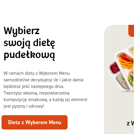
Wybierz
Dieta
z Wyborem
swoją dietę
Menu
pudełkową
W ramach diety z Wyborem Menu
samodzielnie decydujesz ile i jakie dania
będziesz jeść następnego dnia.
Tworzysz własną, niepowtarzalną
kompozycję smakową, a każdy jej element
jest pyszny i zdrowy!
Dieta z Wyborem Menu
z 