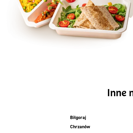
Szc
Inne 
Biłgoraj
Chrzanów