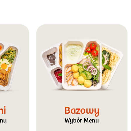
ni
Bazowy
enu
Wybór Menu