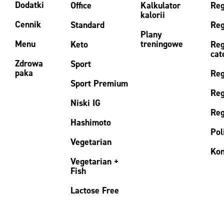
Dodatki
Office
Kalkulator
Reg
kalorii
Cennik
Standard
Reg
Plany
Menu
treningowe
Keto
Reg
cat
Zdrowa
Sport
paka
Reg
Sport Premium
Reg
Niski IG
Reg
Hashimoto
Pol
Vegetarian
Kon
Vegetarian +
Fish
Lactose Free