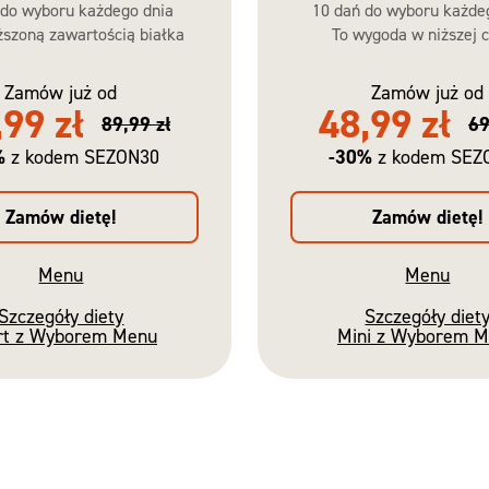
 do wyboru każdego dnia
10 dań do wyboru każde
szoną zawartością białka
To wygoda w niższej c
Zamów już od
Zamów już od
,99 zł
48,99 zł
89,99 zł
69
%
-30%
z kodem SEZON30
z kodem SEZ
Zamów dietę!
Zamów dietę!
Menu
Menu
Szczegóły diety
Szczegóły diet
rt z Wyborem Menu
Mini z Wyborem 
Nowość