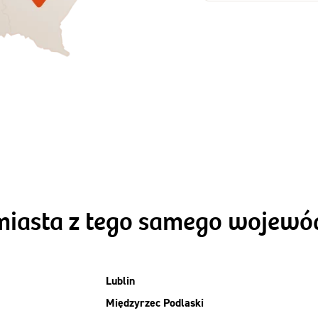
Zamów dietę!
Zamów dietę!
Menu
Menu
Szczegóły diet
zegóły diety 3xTAK
Standard
miasta z tego samego wojew
Lublin
Międzyrzec Podlaski