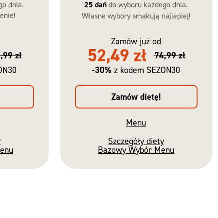
go dnia.
25 dań
do wyboru każdego dnia.
enie!
Własne wybory smakują najlepiej!
Zamów już od
52,49 zł
,99 zł
74,99 zł
-30%
ON30
z kodem SEZON30
Zamów dietę!
Menu
y
Szczegóły diety
Menu
Bazowy Wybór Menu