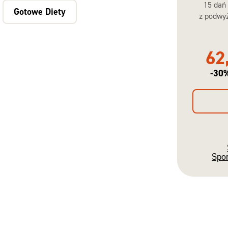
15 dań
Gotowe Diety
z podwyż
62
-30
Spo
Gotowe
Diety