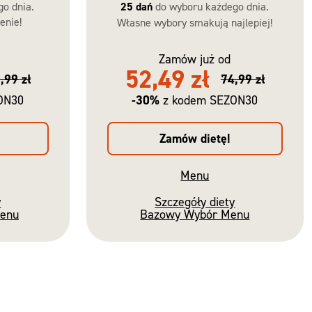
go dnia.
25 dań
do wyboru każdego dnia.
enie!
Własne wybory smakują najlepiej!
Zamów już od
52,49 zł
,99 zł
74,99 zł
-30%
ON30
z kodem SEZON30
Zamów dietę!
Menu
y
Szczegóły diety
Menu
Bazowy Wybór Menu