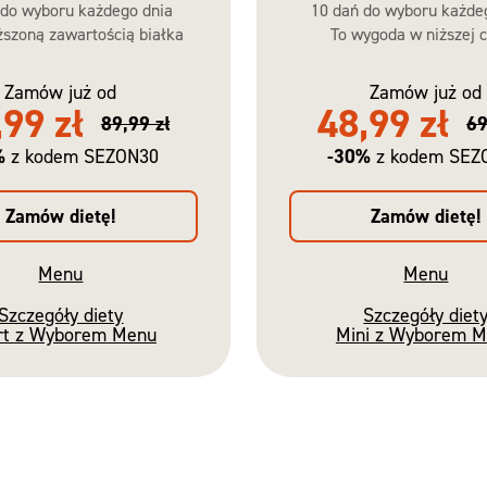
 do wyboru każdego dnia
10 dań do wyboru każde
szoną zawartością białka
To wygoda w niższej c
Zamów już od
Zamów już od
,99 zł
48,99 zł
89,99 zł
69
%
-30%
z kodem SEZON30
z kodem SEZ
Zamów dietę!
Zamów dietę!
Menu
Menu
Szczegóły diety
Szczegóły diet
rt z Wyborem Menu
Mini z Wyborem 
Nowość