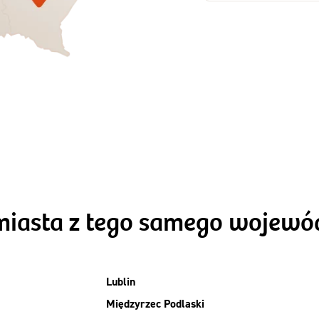
Zamów dietę!
Zamów dietę!
Menu
Menu
Szczegóły diet
zegóły diety 3xTAK
Standard
miasta z tego samego wojew
Lublin
Międzyrzec Podlaski