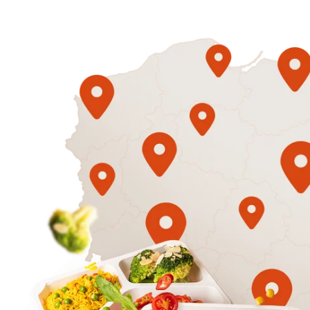
1500
3 sycące p
Mniej
50