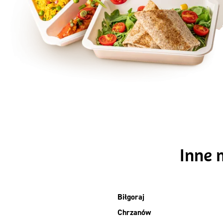
Szc
Inne 
Biłgoraj
Chrzanów