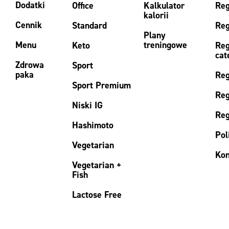
Dodatki
Office
Kalkulator
Reg
kalorii
Cennik
Standard
Reg
Plany
Menu
treningowe
Keto
Reg
cat
Zdrowa
Sport
paka
Reg
Sport Premium
Reg
Niski IG
Reg
Hashimoto
Pol
Vegetarian
Kon
Vegetarian +
Fish
Lactose Free