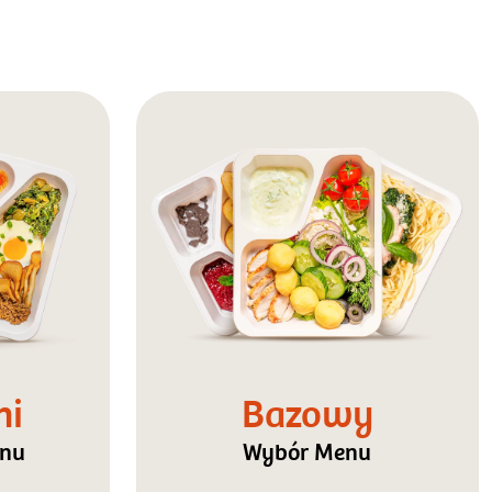
ni
Bazowy
enu
Wybór Menu