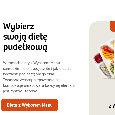
Wybierz
Dieta
z Wyborem
swoją dietę
Menu
pudełkową
W ramach diety z Wyborem Menu
samodzielnie decydujesz ile i jakie dania
będziesz jeść następnego dnia.
Tworzysz własną, niepowtarzalną
kompozycję smakową, a każdy jej element
jest pyszny i zdrowy!
Dieta z Wyborem Menu
z 