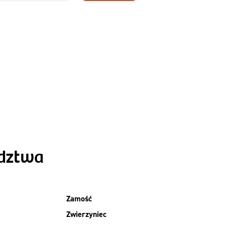
Zamów dietę!
Menu
y
Szczegóły diety
Slim
ództwa
Zamość
Zwierzyniec