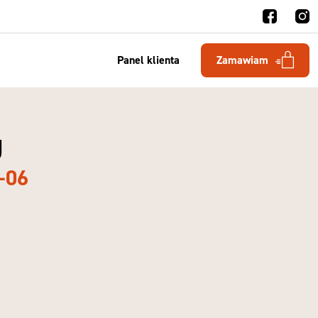
Panel klienta
Zamawiam
y
-06