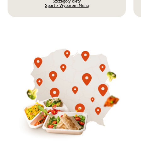
Szczegóły diety
Sport z Wyborem Menu
Gotowe
Nowość
Diety
3 razy TAK
1500kcal - 2250kcal