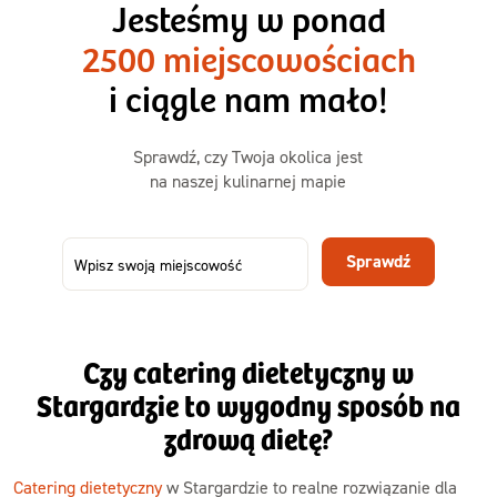
Jesteśmy w ponad
3 sycące posiłki o większej objętości. Mniej dań,
2500 miejscowościach
ta sama wygoda!
i ciągle nam mało!
Zamów już od
Sprawdź, czy Twoja okolica jest
50,31 zł
73,99
na naszej kulinarnej mapie
-32%
TAK
Zamów dietę!
Sprawdź
Menu
Szczegóły diety 3xTAK
Czy catering dietetyczny w
Stargardzie to wygodny sposób na
zdrową dietę?
Catering dietetyczny
w Stargardzie to realne rozwiązanie dla