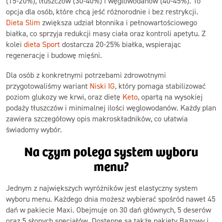
(15-20%), tłuszczów (30-40%) i węglowodanów (40-45%). To
opcja dla osób, które chcą jeść różnorodnie i bez restrykcji.
Dieta Slim
zwiększa udział błonnika i pełnowartościowego
białka, co sprzyja redukcji masy ciała oraz kontroli apetytu. Z
kolei
dieta Sport
dostarcza 20-25% białka, wspierając
regenerację i budowę mięśni.
Dla osób z konkretnymi potrzebami zdrowotnymi
przygotowaliśmy wariant
Niski IG
, który pomaga stabilizować
poziom glukozy we krwi, oraz dietę
Keto
, opartą na wysokiej
podaży tłuszczów i minimalnej ilości węglowodanów. Każdy plan
zawiera szczegółowy opis makroskładników, co ułatwia
świadomy wybór.
Na czym polega system wyboru
menu?
Jednym z największych wyróżników jest elastyczny system
wyboru menu. Każdego dnia możesz wybierać spośród nawet 45
dań w pakiecie Maxi. Obejmuje on 30 dań głównych, 5 deserów
oraz 5 słonych specjałów. Dostępne są także pakiety Bazowy i