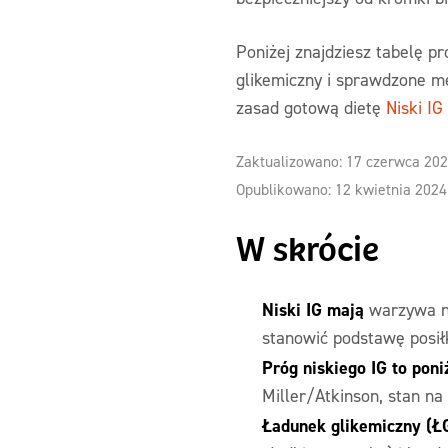
Poniżej znajdziesz tabelę p
glikemiczny i sprawdzone me
zasad gotową dietę
Niski IG
Zaktualizowano: 17 czerwca 20
Opublikowano: 12 kwietnia 2024
W skrócie
Niski IG mają
warzywa ni
stanowić podstawę posił
Próg niskiego IG to poni
Miller/Atkinson, stan na
Ładunek glikemiczny (Ł