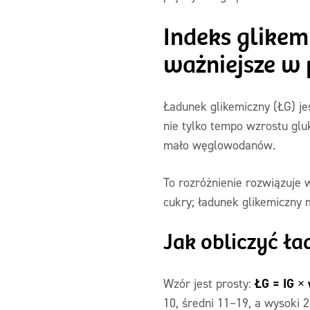
Indeks glikem
ważniejsze w 
Ładunek glikemiczny (ŁG) je
nie tylko tempo wzrostu gluk
mało węglowodanów.
To rozróżnienie rozwiązuje 
cukry; ładunek glikemiczny m
Jak obliczyć ła
ŁG = IG ×
Wzór jest prosty:
10, średni 11–19, a wysoki 