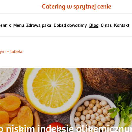
Catering w sprytnej cenie
ennik
Menu
Zdrowa paka
Dokąd dowozimy
Blog
O nas
Kontakt
nym – tabela
o niskim indeksie glikemiczny