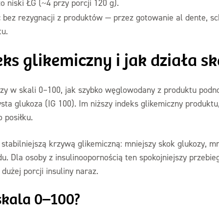
 niski ŁG (~4 przy porcji 120 g).
ć
bez rezygnacji z produktów — przez gotowanie al dente, sch
tu.
ks glikemiczny i jak działa sk
erzy w skali 0–100, jak szybko węglowodany z produktu pod
sta glukoza (IG 100). Im niższy indeks glikemiczny produktu,
 posiłku.
 stabilniejszą krzywą glikemiczną: mniejszy skok glukozy, m
. Dla osoby z insulinoopornością ten spokojniejszy przebieg
użej porcji insuliny naraz.
skala 0–100?