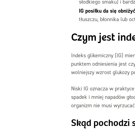
słodkiego smaku) i bardzo
IG posiłku da się obniży
tłuszczu, błonnika lub oc
Czym jest inde
Indeks glikemiczny (IG) mi
punktem odniesienia jest czy
wolniejszy wzrost glukozy po
Niski IG oznacza w praktyce
spadek i mniej napadów głodu
organizm nie musi wyrzucać d
Skąd pochodzi 