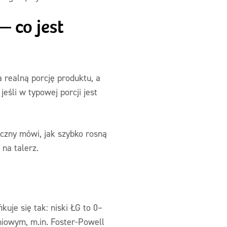
— co jest
a realną porcję produktu, a
eśli w typowej porcji jest
iczny mówi, jak szybko rosną
 na talerz.
ikuje się tak: niski ŁG to 0–
niowym, m.in. Foster-Powell