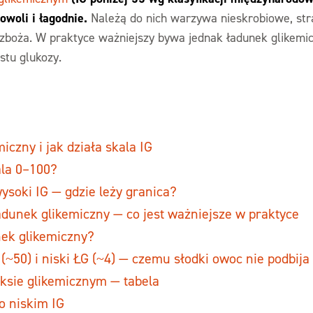
woli i łagodnie.
Należą do nich warzywa nieskrobiowe, st
 zboża. W praktyce ważniejszy bywa jednak ładunek glikemi
stu glukozy.
iczny i jak działa skala IG
ala 0–100?
wysoki IG — gdzie leży granica?
adunek glikemiczny — co jest ważniejsze w praktyce
nek glikemiczny?
(~50) i niski ŁG (~4) — czemu słodki owoc nie podbija
ksie glikemicznym — tabela
o niskim IG