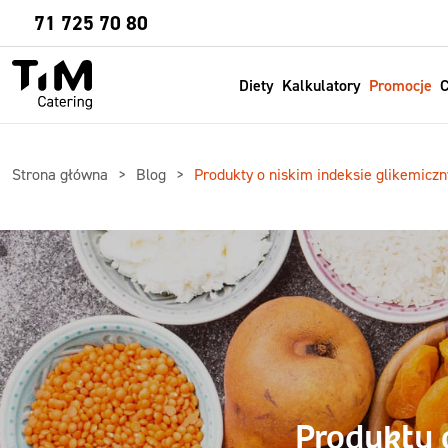
Sprawdź
71 725 70 80
Diety
Kalkulatory
Promocje
C
Strona główna
Blog
Produkty o niskim indeksie glikemicz
Produkty 