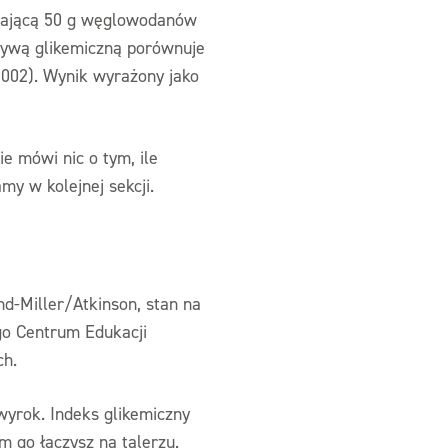
erającą 50 g węglowodanów
zywą glikemiczną porównuje
 2002). Wynik wyrażony jako
e mówi nic o tym, ile
y w kolejnej sekcji.
d-Miller/Atkinson, stan na
go Centrum Edukacji
ch.
y wyrok. Indeks glikemiczny
m go łączysz na talerzu.