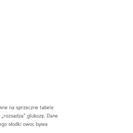
ewne na sprzeczne tabele
z „rozsadza” glukozę. Dane
zego słodki owoc bywa