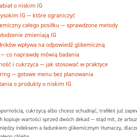
nabiał o niskim IG
wysokim IG — które ograniczyć
ikemiczny całego posiłku — sprawdzone metody
hłodzenie zmieniają IG
adników wpływa na odpowiedź glikemiczną
e — co naprawdę mówią badania
rność i cukrzyca — jak stosować w praktyce
tering — gotowe menu bez planowania
ania o produkty o niskim IG
oopornością, cukrzycą albo chcesz schudnąć, trafiłeś już zap
ich kopiuje wartości sprzed dwóch dekad — stąd mit, że arbu
 między indeksem a ładunkiem glikemicznym tłumaczy, dlac
iałego chleba.