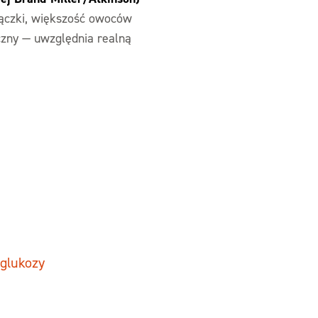
rączki, większość owoców
czny — uwzględnia realną
 glukozy