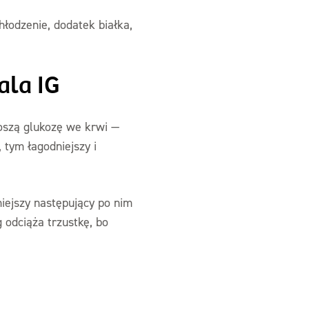
łodzenie, dodatek białka,
ala IG
noszą glukozę we krwi —
 tym łagodniejszy i
niejszy następujący po nim
 odciąża trzustkę, bo