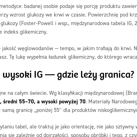
 metodyce: badanej osobie podaje się porcję produktu zawi
erzy wzrost glukozy we krwi w czasie. Powierzchnię pod kr
ej glukozy (Foster-Powell i wsp., międzynarodowa tabela IG,
ie indeks glikemiczny.
e jakość węglowodanów — tempo, w jakim trafiają do krwi. Ni
z. Tę lukę wypełnia ładunek glikemiczny, do którego wracam
zy wysoki IG — gdzie leży granica?
ne na całym świecie. Wg klasyfikacji międzynarodowej (Bran
55, średni 55–70, a wysoki powyżej 70
. Materiały Narodowe
ę samą granicę „poniżej 55″ dla produktów niskoglikemiczny
ytaniu tabel, ale traktuj je jako orientację, nie jako sztywn
a się zależnie od dojrzałości, sposobu obróbki i tego, z czy