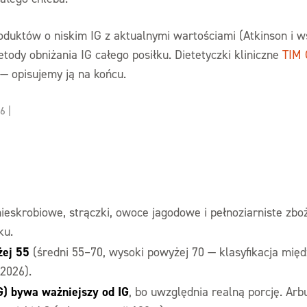
roduktów o niskim IG z aktualnymi wartościami (Atkinson i w
tody obniżania IG całego posiłku. Dietetyczki kliniczne
TIM 
— opisujemy ją na końcu.
26
|
eskrobiowe, strączki, owoce jagodowe i pełnoziarniste zbo
ku.
żej 55
(średni 55–70, wysoki powyżej 70 — klasyfikacja mi
 2026).
G) bywa ważniejszy od IG
, bo uwzględnia realną porcję. Arb