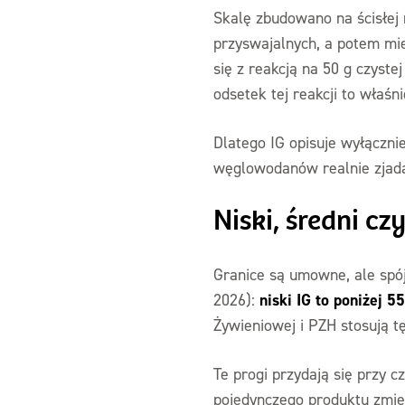
Skalę zbudowano na ścisłej
przyswajalnych, a potem mi
się z reakcją na 50 g czyst
odsetek tej reakcji to właśn
Dlatego IG opisuje wyłączni
węglowodanów realnie zjadas
Niski, średni c
Granice są umowne, ale spój
niski IG to poniżej 
2026):
Żywieniowej i PZH stosują t
Te progi przydają się przy cz
pojedynczego produktu zmieni