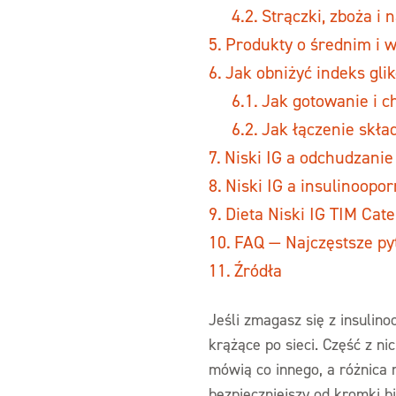
Strączki, zboża i 
Produkty o średnim i 
Jak obniżyć indeks gl
Jak gotowanie i c
Jak łączenie skł
Niski IG a odchudzani
Niski IG a insulinoopo
Dieta Niski IG TIM Ca
FAQ — Najczęstsze pyt
Źródła
Jeśli zmagasz się z insulin
krążące po sieci. Część z n
mówią co innego, a różnica
bezpieczniejszy od kromki b