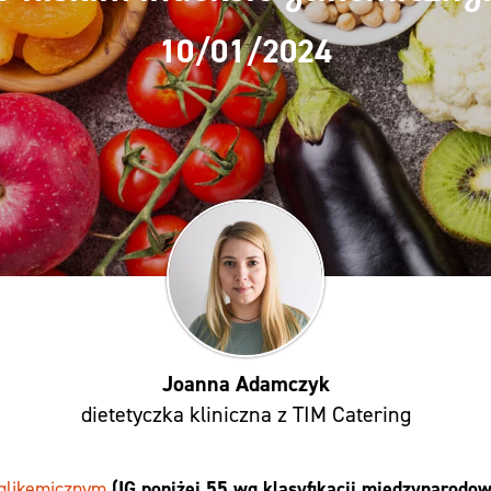
10/01/2024
Joanna Adamczyk
dietetyczka kliniczna z TIM Catering
(IG poniżej 55 wg klasyfikacji międzynarodow
 glikemicznym