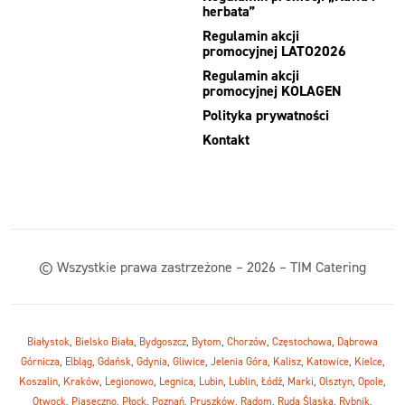
herbata”
Regulamin akcji
promocyjnej LATO2026
Regulamin akcji
promocyjnej KOLAGEN
Polityka prywatności
Kontakt
© Wszystkie prawa zastrzeżone – 2026 – TIM Catering
Białystok
,
Bielsko Biała
,
Bydgoszcz
,
Bytom
,
Chorzów
,
Częstochowa
,
Dąbrowa
Górnicza
,
Elbląg
,
Gdańsk
,
Gdynia
,
Gliwice
,
Jelenia Góra
,
Kalisz
,
Katowice
,
Kielce
,
Koszalin
,
Kraków
,
Legionowo
,
Legnica
,
Lubin
,
Lublin
,
Łódź
,
Marki
,
Olsztyn
,
Opole
,
Otwock
,
Piaseczno
,
Płock
,
Poznań
,
Pruszków
,
Radom
,
Ruda Śląska
,
Rybnik
,