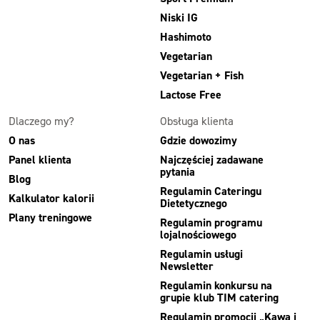
Niski IG
Hashimoto
Vegetarian
Vegetarian + Fish
Lactose Free
Dlaczego my?
Obsługa klienta
O nas
Gdzie dowozimy
Panel klienta
Najczęściej zadawane
pytania
Blog
Regulamin Cateringu
Kalkulator kalorii
Dietetycznego
Plany treningowe
Regulamin programu
lojalnościowego
Regulamin usługi
Newsletter
Regulamin konkursu na
grupie klub TIM catering
Regulamin promocji „Kawa i