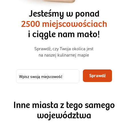
3 razy TAK
1500kcal - 2250kcal
Jesteśmy w ponad
3 sycące posiłki o większej objętości. Mniej dań,
2500 miejscowościach
ta sama wygoda!
i ciągle nam mało!
Zamów już od
Sprawdź, czy Twoja okolica jest
50,31 zł
73,99
na naszej kulinarnej mapie
-32%
TAK
Zamów dietę!
Sprawdź
Menu
Szczegóły diety 3xTAK
Inne miasta z tego samego
województwa