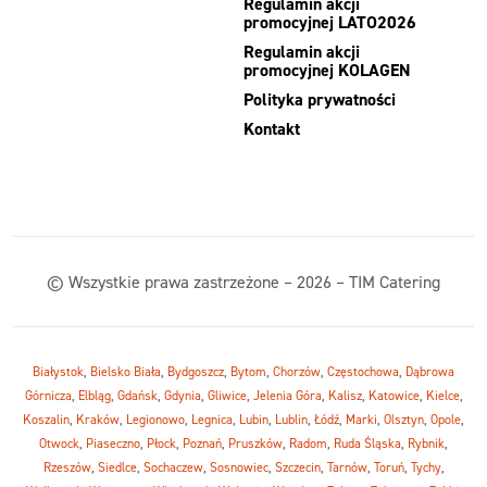
Regulamin akcji
promocyjnej LATO2026
Regulamin akcji
promocyjnej KOLAGEN
Polityka prywatności
Kontakt
© Wszystkie prawa zastrzeżone – 2026 – TIM Catering
Białystok
,
Bielsko Biała
,
Bydgoszcz
,
Bytom
,
Chorzów
,
Częstochowa
,
Dąbrowa
Górnicza
,
Elbląg
,
Gdańsk
,
Gdynia
,
Gliwice
,
Jelenia Góra
,
Kalisz
,
Katowice
,
Kielce
,
Koszalin
,
Kraków
,
Legionowo
,
Legnica
,
Lubin
,
Lublin
,
Łódź
,
Marki
,
Olsztyn
,
Opole
,
Otwock
,
Piaseczno
,
Płock
,
Poznań
,
Pruszków
,
Radom
,
Ruda Śląska
,
Rybnik
,
Rzeszów
,
Siedlce
,
Sochaczew
,
Sosnowiec
,
Szczecin
,
Tarnów
,
Toruń
,
Tychy
,