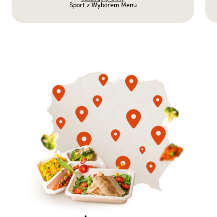
Sport z Wyborem Menu
Gotowe
Nowość
Diety
3 razy TAK
1500kcal - 2250kcal