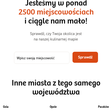
Jesteśmy w ponad
3 sycące posiłki o większej objętości. Mniej dań,
2500 miejscowościach
ta sama wygoda!
i ciągle nam mało!
Zamów już od
Sprawdź, czy Twoja okolica jest
50,31 zł
73,99
na naszej kulinarnej mapie
-32%
TAK
Zamów dietę!
Sprawdź
Menu
Szczegóły diety 3xTAK
Inne miasta z tego samego
województwa
Gola
Opole
Paczków