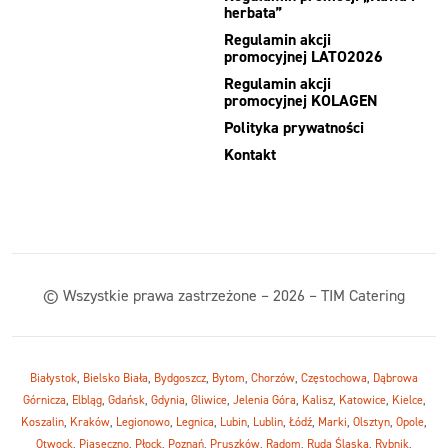
herbata”
Regulamin akcji
promocyjnej LATO2026
Regulamin akcji
promocyjnej KOLAGEN
Polityka prywatności
Kontakt
© Wszystkie prawa zastrzeżone – 2026 – TIM Catering
Białystok
,
Bielsko Biała
,
Bydgoszcz
,
Bytom
,
Chorzów
,
Częstochowa
,
Dąbrowa
Górnicza
,
Elbląg
,
Gdańsk
,
Gdynia
,
Gliwice
,
Jelenia Góra
,
Kalisz
,
Katowice
,
Kielce
,
Koszalin
,
Kraków
,
Legionowo
,
Legnica
,
Lubin
,
Lublin
,
Łódź
,
Marki
,
Olsztyn
,
Opole
,
Otwock
,
Piaseczno
,
Płock
,
Poznań
,
Pruszków
,
Radom
,
Ruda Śląska
,
Rybnik
,