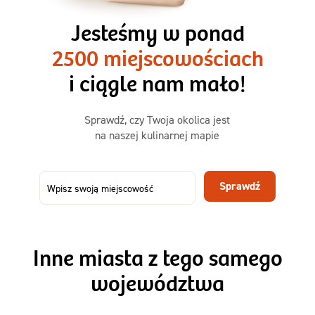
3 razy TAK
1500kcal - 2250kcal
Jesteśmy w ponad
3 sycące posiłki o większej objętości. Mniej dań,
2500 miejscowościach
ta sama wygoda!
i ciągle nam mało!
Zamów już od
Sprawdź, czy Twoja okolica jest
50,31 zł
73,99
na naszej kulinarnej mapie
-32%
TAK
Zamów dietę!
Sprawdź
Menu
Szczegóły diety 3xTAK
Inne miasta z tego samego
województwa