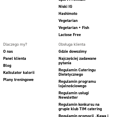
Niski IG
Hashimoto
Vegetarian
Vegetarian + Fish
Lactose Free
Dlaczego my?
Obsługa klienta
O nas
Gdzie dowozimy
Panel klienta
Najczęściej zadawane
pytania
Blog
Regulamin Cateringu
Kalkulator kalorii
Dietetycznego
Plany treningowe
Regulamin programu
lojalnościowego
Regulamin usługi
Newsletter
Regulamin konkursu na
grupie klub TIM catering
Regulamin promocji „Kawa i