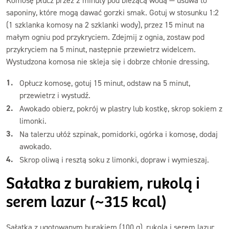
Komosę płucz przez 2 minuty pod bieżącą wodą — usuwa to
saponiny, które mogą dawać gorzki smak. Gotuj w stosunku 1:2
(1 szklanka komosy na 2 szklanki wody), przez 15 minut na
małym ogniu pod przykryciem. Zdejmij z ognia, zostaw pod
przykryciem na 5 minut, następnie przewietrz widelcem.
Wystudzona komosa nie skleja się i dobrze chłonie dressing.
Opłucz komosę, gotuj 15 minut, odstaw na 5 minut,
przewietrz i wystudź.
Awokado obierz, pokrój w plastry lub kostkę, skrop sokiem z
limonki.
Na talerzu ułóż szpinak, pomidorki, ogórka i komosę, dodaj
awokado.
Skrop oliwą i resztą soku z limonki, dopraw i wymieszaj.
Sałatka z burakiem, rukolą i
serem lazur (~315 kcal)
Sałatka z ugotowanym burakiem (100 g), rukolą i serem lazur