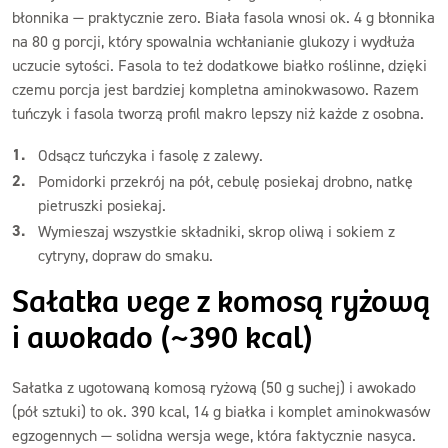
błonnika — praktycznie zero. Biała fasola wnosi ok. 4 g błonnika
na 80 g porcji, który spowalnia wchłanianie glukozy i wydłuża
uczucie sytości. Fasola to też dodatkowe białko roślinne, dzięki
czemu porcja jest bardziej kompletna aminokwasowo. Razem
tuńczyk i fasola tworzą profil makro lepszy niż każde z osobna.
Odsącz tuńczyka i fasolę z zalewy.
Pomidorki przekrój na pół, cebulę posiekaj drobno, natkę
pietruszki posiekaj.
Wymieszaj wszystkie składniki, skrop oliwą i sokiem z
cytryny, dopraw do smaku.
Sałatka vege z komosą ryżową
i awokado (~390 kcal)
Sałatka z ugotowaną komosą ryżową (50 g suchej) i awokado
(pół sztuki) to ok. 390 kcal, 14 g białka i komplet aminokwasów
egzogennych — solidna wersja wege, która faktycznie nasyca.