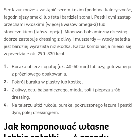
Ser lazur możesz zastąpić serem kozim (podobna kaloryczność,
łagodniejszy smak) lub fetą (bardziej słona). Pestki dyni zastąp
orzechami włoskimi (więcej kwasów omega-3) lub
słonecznikiem (tańsza opcja). Miodowo-balsamiczny dressing
dobrze zastępuje dressing z oliwy i musztardy — wtedy sałatka
jest bardziej wyrazista niż słodka. Każda kombinacja mieści się
w przedziale ok. 290–330 kcal.
Buraka obierz i ugotuj (ok. 40–50 min) lub użyj gotowanego
z próżniowego opakowania.
Pokrój buraka w plastry lub kostkę.
Z oliwy, octu balsamicznego, miodu, soli i pieprzu zrób
dressing.
Na talerzu ułóż rukolę, buraka, pokruszonego lazura i pestki
dyni, polej dressingiem.
Jak komponować własne