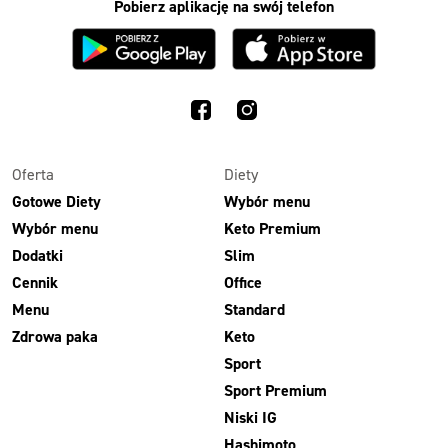
Pobierz aplikację na swój telefon
3 razy TAK
1500kcal - 2250kcal
3 sycące posiłki o większej objętości. Mniej dań,
ta sama wygoda!
Oferta
Diety
Gotowe Diety
Wybór menu
Wybór menu
Keto Premium
Zamów już od
Dodatki
Slim
50,31 zł
73,99
Cennik
Office
-32%
TAK
Menu
Standard
Zdrowa paka
Keto
Zamów dietę!
Sport
Menu
Sport Premium
Szczegóły diety 3xTAK
Niski IG
Hashimoto