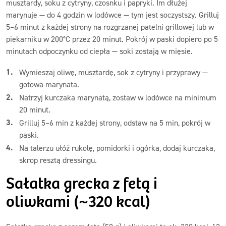
musztardy, soku z cytryny, czosnku i papryki. Im dłużej
marynuje — do 4 godzin w lodówce — tym jest soczystszy. Grilluj
5–6 minut z każdej strony na rozgrzanej patelni grillowej lub w
piekarniku w 200°C przez 20 minut. Pokrój w paski dopiero po 5
minutach odpoczynku od ciepła — soki zostają w mięsie.
Wymieszaj oliwę, musztardę, sok z cytryny i przyprawy —
gotowa marynata.
Natrzyj kurczaka marynatą, zostaw w lodówce na minimum
20 minut.
Grilluj 5–6 min z każdej strony, odstaw na 5 min, pokrój w
paski.
Na talerzu ułóż rukolę, pomidorki i ogórka, dodaj kurczaka,
skrop resztą dressingu.
Sałatka grecka z fetą i
oliwkami (~320 kcal)