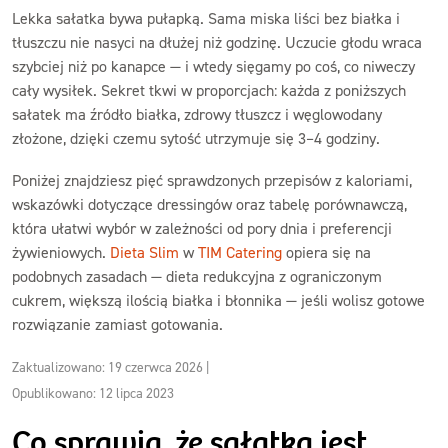
Lekka sałatka bywa pułapką. Sama miska liści bez białka i
tłuszczu nie nasyci na dłużej niż godzinę. Uczucie głodu wraca
szybciej niż po kanapce — i wtedy sięgamy po coś, co niweczy
cały wysiłek. Sekret tkwi w proporcjach: każda z poniższych
sałatek ma źródło białka, zdrowy tłuszcz i węglowodany
złożone, dzięki czemu sytość utrzymuje się 3–4 godziny.
Poniżej znajdziesz pięć sprawdzonych przepisów z kaloriami,
wskazówki dotyczące dressingów oraz tabelę porównawczą,
która ułatwi wybór w zależności od pory dnia i preferencji
żywieniowych.
Dieta Slim
w
TIM Catering
opiera się na
podobnych zasadach — dieta redukcyjna z ograniczonym
cukrem, większą ilością białka i błonnika — jeśli wolisz gotowe
rozwiązanie zamiast gotowania.
Zaktualizowano: 19 czerwca 2026
|
Opublikowano: 12 lipca 2023
Co sprawia, że sałatka jest