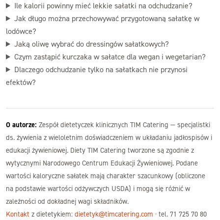
Ile kalorii powinny mieć lekkie sałatki na odchudzanie?
Jak długo można przechowywać przygotowaną sałatkę w
lodówce?
Jaką oliwę wybrać do dressingów sałatkowych?
Czym zastąpić kurczaka w sałatce dla wegan i wegetarian?
Dlaczego odchudzanie tylko na sałatkach nie przynosi
efektów?
O autorze:
Zespół dietetyczek klinicznych TIM Catering — specjalistki
ds. żywienia z wieloletnim doświadczeniem w układaniu jadłospisów i
edukacji żywieniowej. Diety TIM Catering tworzone są zgodnie z
wytycznymi Narodowego Centrum Edukacji Żywieniowej. Podane
wartości kaloryczne sałatek mają charakter szacunkowy (obliczone
na podstawie wartości odżywczych USDA) i mogą się różnić w
zależności od dokładnej wagi składników.
Kontakt
z dietetykiem:
dietetyk@timcatering.com
· tel. 71 725 70 80