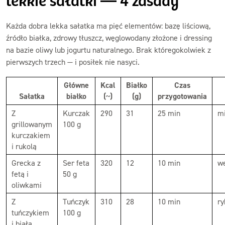
lekkie sałatki — 4 zasady
Każda dobra lekka sałatka ma pięć elementów: bazę liściową,
źródło białka, zdrowy tłuszcz, węglowodany złożone i dressing
na bazie oliwy lub jogurtu naturalnego. Brak któregokolwiek z
pierwszych trzech — i posiłek nie nasyci.
Główne
Kcal
Białko
Czas
Sałatka
białko
(~)
(g)
przygotowania
Z
Kurczak
290
31
25 min
m
grillowanym
100 g
kurczakiem
i rukolą
Grecka z
Ser feta
320
12
10 min
we
fetą i
50 g
oliwkami
Z
Tuńczyk
310
28
10 min
ry
tuńczykiem
100 g
i białą