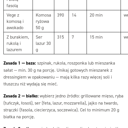
fasolą
Vege z
Komosa
390
14
20 min
w
komosą i
ryżowa
awokado
50 g
Z burakiem,
Ser
315
7
15 min
we
rukolą i
lazur 30
lazurem
g
Zasada 1 — baza:
szpinak, rukola, roszponka lub mieszanka
sałat — min. 30 g na porcję. Unikaj gotowych mieszanek z
dressingiem w opakowaniu — mają kilka razy więcej soli i
tłuszczu niż wydają się mieć.
Zasada 2 — białko:
wybierz jedno źródło: grillowane mięso, ryba
(tuńczyk, łosoś), ser (feta, lazur, mozzarella), jajko na twardo,
strączki (fasola, ciecierzyca, soczewica). Cel to minimum 20 g
białka na porcję.