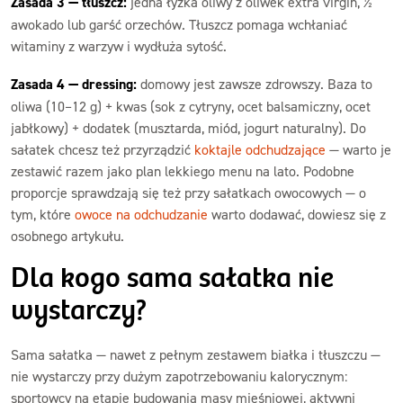
Zasada 3 — tłuszcz:
jedna łyżka oliwy z oliwek extra virgin, ½
awokado lub garść orzechów. Tłuszcz pomaga wchłaniać
witaminy z warzyw i wydłuża sytość.
Zasada 4 — dressing:
domowy jest zawsze zdrowszy. Baza to
oliwa (10–12 g) + kwas (sok z cytryny, ocet balsamiczny, ocet
jabłkowy) + dodatek (musztarda, miód, jogurt naturalny). Do
sałatek chcesz też przyrządzić
koktajle odchudzające
— warto je
zestawić razem jako plan lekkiego menu na lato. Podobne
proporcje sprawdzają się też przy sałatkach owocowych — o
tym, które
owoce na odchudzanie
warto dodawać, dowiesz się z
osobnego artykułu.
Dla kogo sama sałatka nie
wystarczy?
Sama sałatka — nawet z pełnym zestawem białka i tłuszczu —
nie wystarczy przy dużym zapotrzebowaniu kalorycznym:
sportowcy na etapie budowania masy mięśniowej, aktywni