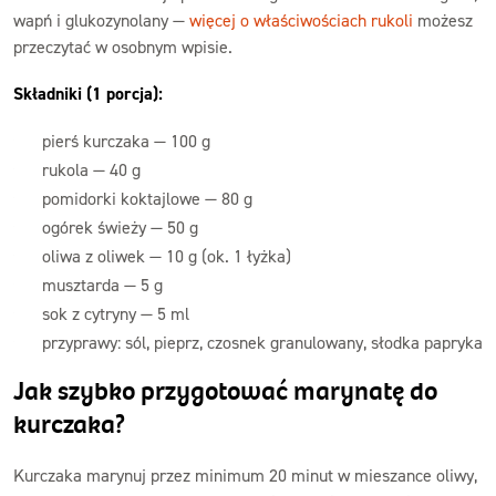
wapń i glukozynolany —
więcej o właściwościach rukoli
możesz
przeczytać w osobnym wpisie.
Składniki (1 porcja):
pierś kurczaka — 100 g
rukola — 40 g
pomidorki koktajlowe — 80 g
ogórek świeży — 50 g
oliwa z oliwek — 10 g (ok. 1 łyżka)
musztarda — 5 g
sok z cytryny — 5 ml
przyprawy: sól, pieprz, czosnek granulowany, słodka papryka
Jak szybko przygotować marynatę do
kurczaka?
Kurczaka marynuj przez minimum 20 minut w mieszance oliwy,