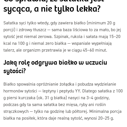
sycąca, a nie tylko lekka?
Sałatka syci tylko wtedy, gdy zawiera białko (minimum 20 g
porcji) i zdrowy tłuszcz — sama baza liściowa to za mało, bo jej
sytość jest niemal zerowa. Szpinak, rukola i sałata mają 15–20
kcal na 100 g i niemal zero białka — wspaniale wypełniają
talerz, ale organizm przetrawia je w ciągu 45–60 minut.
Jaką rolę odgrywa białko w uczuciu
sytości?
Białko spowalnia opróżnianie żołądka i pobudza wydzielanie
hormonów sytości — leptyny i peptydu YY. Dlatego sałatka z 100
g piersi kurczaka (ok. 31 g białka) nasyci na 3–4 godziny,
podczas gdy ta sama sałatka bez mięsa, ryby ani roślin
strączkowych — tylko na godzinę lub półtorej. Minimalna porcja
białka na posiłek, która daje realną sytość, wynosi 20–25 g.