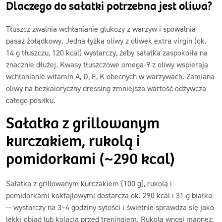
Dlaczego do sałatki potrzebna jest oliwa?
Tłuszcz zwalnia wchłanianie glukozy z warzyw i spowalnia
pasaż żołądkowy. Jedna łyżka oliwy z oliwek extra virgin (ok.
14 g tłuszczu, 120 kcal) wystarczy, żeby sałatka zaspokoiła na
znacznie dłużej. Kwasy tłuszczowe omega-9 z oliwy wspierają
wchłanianie witamin A, D, E, K obecnych w warzywach. Zamiana
oliwy na bezkaloryczny dressing zmniejsza wartość odżywczą
całego posiłku.
Sałatka z grillowanym
kurczakiem, rukolą i
pomidorkami (~290 kcal)
Sałatka z grillowanym kurczakiem (100 g), rukolą i
pomidorkami koktajlowymi dostarcza ok. 290 kcal i 31 g białka
— wystarczy na 3–4 godziny sytości i świetnie sprawdza się jako
lekki obiad lub kolacja przed treningiem. Rukola wnosi magnez,