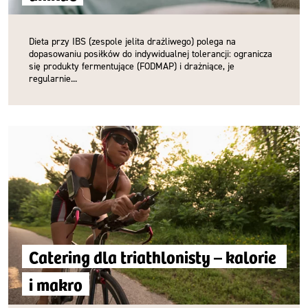
Dieta przy IBS (zespole jelita drażliwego) polega na
dopasowaniu posiłków do indywidualnej tolerancji: ogranicza
się produkty fermentujące (FODMAP) i drażniące, je
regularnie...
Catering dla triathlonisty – kalorie 
i makro