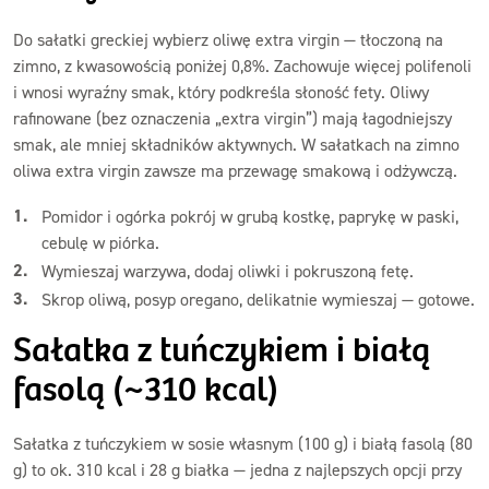
Do sałatki greckiej wybierz oliwę extra virgin — tłoczoną na
zimno, z kwasowością poniżej 0,8%. Zachowuje więcej polifenoli
i wnosi wyraźny smak, który podkreśla słoność fety. Oliwy
rafinowane (bez oznaczenia „extra virgin”) mają łagodniejszy
smak, ale mniej składników aktywnych. W sałatkach na zimno
oliwa extra virgin zawsze ma przewagę smakową i odżywczą.
Pomidor i ogórka pokrój w grubą kostkę, paprykę w paski,
cebulę w piórka.
Wymieszaj warzywa, dodaj oliwki i pokruszoną fetę.
Skrop oliwą, posyp oregano, delikatnie wymieszaj — gotowe.
Sałatka z tuńczykiem i białą
fasolą (~310 kcal)
Sałatka z tuńczykiem w sosie własnym (100 g) i białą fasolą (80
g) to ok. 310 kcal i 28 g białka — jedna z najlepszych opcji przy