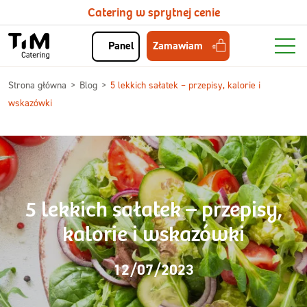
Catering w sprytnej cenie
Zamawiam
Panel
Strona główna
Blog
5 lekkich sałatek – przepisy, kalorie i
wskazówki
5 lekkich sałatek – przepisy,
kalorie i wskazówki
12/07/2023