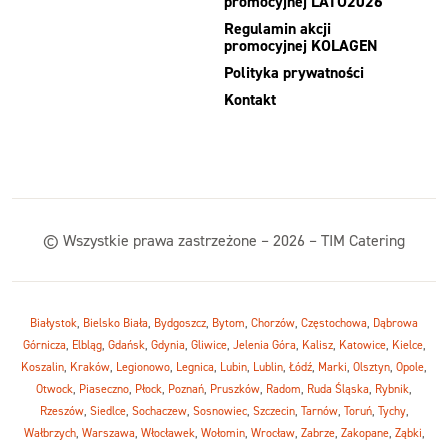
promocyjnej LATO2026
Regulamin akcji
promocyjnej KOLAGEN
Polityka prywatności
Kontakt
© Wszystkie prawa zastrzeżone – 2026 – TIM Catering
Białystok
,
Bielsko Biała
,
Bydgoszcz
,
Bytom
,
Chorzów
,
Częstochowa
,
Dąbrowa
Górnicza
,
Elbląg
,
Gdańsk
,
Gdynia
,
Gliwice
,
Jelenia Góra
,
Kalisz
,
Katowice
,
Kielce
,
Koszalin
,
Kraków
,
Legionowo
,
Legnica
,
Lubin
,
Lublin
,
Łódź
,
Marki
,
Olsztyn
,
Opole
,
Otwock
,
Piaseczno
,
Płock
,
Poznań
,
Pruszków
,
Radom
,
Ruda Śląska
,
Rybnik
,
Rzeszów
,
Siedlce
,
Sochaczew
,
Sosnowiec
,
Szczecin
,
Tarnów
,
Toruń
,
Tychy
,
Wałbrzych
,
Warszawa
,
Włocławek
,
Wołomin
,
Wrocław
,
Zabrze
,
Zakopane
,
Ząbki
,