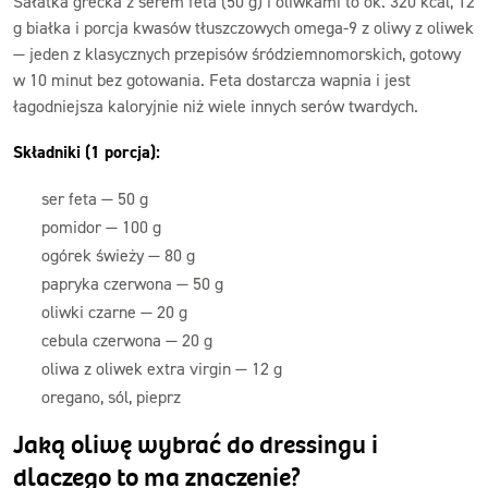
Sałatka grecka z serem feta (50 g) i oliwkami to ok. 320 kcal, 12
g białka i porcja kwasów tłuszczowych omega-9 z oliwy z oliwek
— jeden z klasycznych przepisów śródziemnomorskich, gotowy
w 10 minut bez gotowania. Feta dostarcza wapnia i jest
łagodniejsza kaloryjnie niż wiele innych serów twardych.
Składniki (1 porcja):
ser feta — 50 g
pomidor — 100 g
ogórek świeży — 80 g
papryka czerwona — 50 g
oliwki czarne — 20 g
cebula czerwona — 20 g
oliwa z oliwek extra virgin — 12 g
oregano, sól, pieprz
Jaką oliwę wybrać do dressingu i
dlaczego to ma znaczenie?