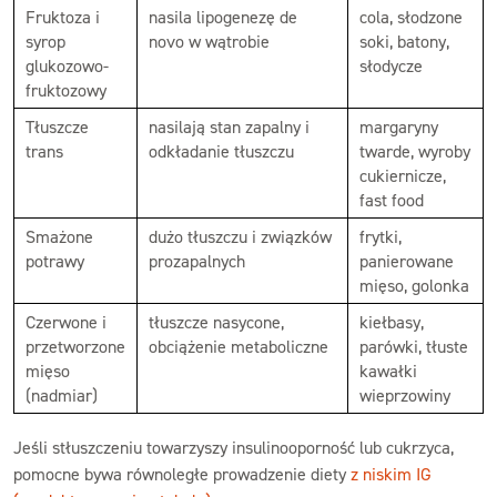
Fruktoza i
nasila lipogenezę de
cola, słodzone
syrop
novo w wątrobie
soki, batony,
glukozowo-
słodycze
fruktozowy
Tłuszcze
nasilają stan zapalny i
margaryny
trans
odkładanie tłuszczu
twarde, wyroby
cukiernicze,
fast food
Smażone
dużo tłuszczu i związków
frytki,
potrawy
prozapalnych
panierowane
mięso, golonka
Czerwone i
tłuszcze nasycone,
kiełbasy,
przetworzone
obciążenie metaboliczne
parówki, tłuste
mięso
kawałki
(nadmiar)
wieprzowiny
Jeśli stłuszczeniu towarzyszy insulinooporność lub cukrzyca,
pomocne bywa równoległe prowadzenie diety
z niskim IG