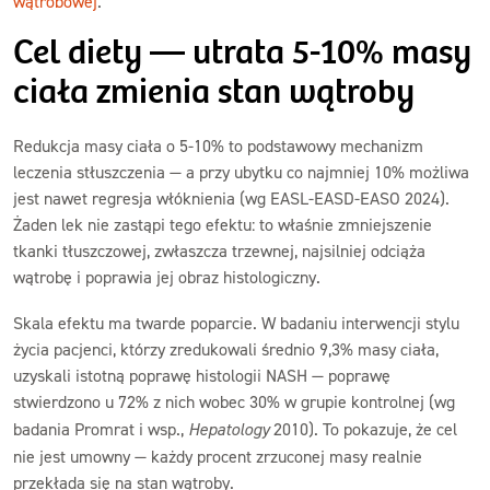
wątrobowej
.
Cel diety — utrata 5-10% masy
ciała zmienia stan wątroby
Redukcja masy ciała o 5-10% to podstawowy mechanizm
leczenia stłuszczenia — a przy ubytku co najmniej 10% możliwa
jest nawet regresja włóknienia (wg EASL-EASD-EASO 2024).
Żaden lek nie zastąpi tego efektu: to właśnie zmniejszenie
tkanki tłuszczowej, zwłaszcza trzewnej, najsilniej odciąża
wątrobę i poprawia jej obraz histologiczny.
Skala efektu ma twarde poparcie. W badaniu interwencji stylu
życia pacjenci, którzy zredukowali średnio 9,3% masy ciała,
uzyskali istotną poprawę histologii NASH — poprawę
stwierdzono u 72% z nich wobec 30% w grupie kontrolnej (wg
badania Promrat i wsp.,
Hepatology
2010). To pokazuje, że cel
nie jest umowny — każdy procent zrzuconej masy realnie
przekłada się na stan wątroby.