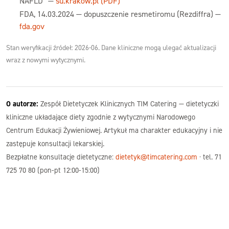
NAFLD” —
su.krakow.pl (PDF)
FDA, 14.03.2024 — dopuszczenie resmetiromu (Rezdiffra) —
fda.gov
Stan weryfikacji źródeł: 2026-06. Dane kliniczne mogą ulegać aktualizacji
wraz z nowymi wytycznymi.
O autorze:
Zespół Dietetyczek Klinicznych TIM Catering — dietetyczki
kliniczne układające diety zgodnie z wytycznymi Narodowego
Centrum Edukacji Żywieniowej. Artykuł ma charakter edukacyjny i nie
zastępuje konsultacji lekarskiej.
Bezpłatne konsultacje dietetyczne:
dietetyk@timcatering.com
· tel. 71
725 70 80 (pon-pt 12:00-15:00)