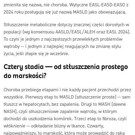
zmieniła się nazwa, nie choroba. Wytyczne EASL-EASD-EASO z
2024 roku posługują się już nazwą MASLD jako obowiązującą.
Stłuszczenie metaboliczne dotyczy znacznej części dorosłych w
populacji (wg konsensusu AASLD/EASL/ALEH oraz EASL 2024).
To czyni je jednym z najczęstszych przewlekłych problemów
wątroby — i jednym z najlepiej reagujących na zmianę stylu
życia, jeśli złapie się je wcześnie.
Cztery stadia — od stłuszczenia prostego
do marskości?
Choroba przebiega etapami i nie każdy pacjent przechodzi przez
wszystkie. Pierwszy etap to MASLD (stłuszczenie proste) — sam
tłuszcz w hepatocytach, bez zapalenia. Drugi to MASH (dawne
NASH), czyli stłuszczeniowe zapalenie wątroby, w którym
dochodzi do uszkodzenia komórek. Trzeci etap to fibroza, czyli
włóknienie — odkładanie blizny w tkance. Czwarty,
najpoważniejszy, to marskość, która może prowadzić do raka