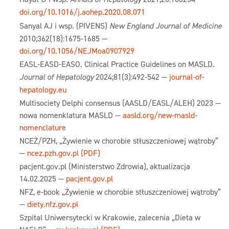
doi.org/10.1016/j.aohep.2020.08.071
Sanyal AJ i wsp. (PIVENS)
New England Journal of Medicine
2010;362(18):1675-1685 —
doi.org/10.1056/NEJMoa0907929
EASL-EASD-EASO. Clinical Practice Guidelines on MASLD.
Journal of Hepatology
2024;81(3):492-542 —
journal-of-
hepatology.eu
Multisociety Delphi consensus (AASLD/EASL/ALEH) 2023 —
nowa nomenklatura MASLD —
aasld.org/new-masld-
nomenclature
NCEŻ/PZH, „Żywienie w chorobie stłuszczeniowej wątroby”
—
ncez.pzh.gov.pl (PDF)
pacjent.gov.pl (Ministerstwo Zdrowia), aktualizacja
14.02.2025 —
pacjent.gov.pl
NFZ, e-book „Żywienie w chorobie stłuszczeniowej wątroby”
—
diety.nfz.gov.pl
Szpital Uniwersytecki w Krakowie, zalecenia „Dieta w