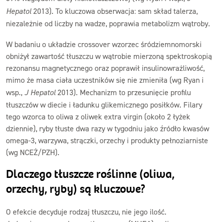
Hepatol
2013). To kluczowa obserwacja: sam skład talerza,
niezależnie od liczby na wadze, poprawia metabolizm wątroby.
W badaniu o układzie crossover wzorzec śródziemnomorski
obniżył zawartość tłuszczu w wątrobie mierzoną spektroskopią
rezonansu magnetycznego oraz poprawił insulinowrażliwość,
mimo że masa ciała uczestników się nie zmieniła (wg Ryan i
wsp.,
J Hepatol
2013). Mechanizm to przesunięcie profilu
tłuszczów w diecie i ładunku glikemicznego posiłków. Filary
tego wzorca to oliwa z oliwek extra virgin (około 2 łyżek
dziennie), ryby tłuste dwa razy w tygodniu jako źródło kwasów
omega-3, warzywa, strączki, orzechy i produkty pełnoziarniste
(wg NCEŻ/PZH).
Dlaczego tłuszcze roślinne (oliwa,
orzechy, ryby) są kluczowe?
O efekcie decyduje rodzaj tłuszczu, nie jego ilość.