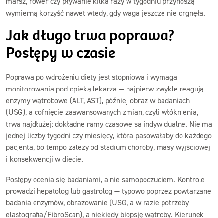
marsz, rower czy pływanie kilka razy w tygodniu przynoszą
wymierną korzyść nawet wtedy, gdy waga jeszcze nie drgnęła.
Jak długo trwa poprawa?
Postępy w czasie
Poprawa po wdrożeniu diety jest stopniowa i wymaga
monitorowania pod opieką lekarza — najpierw zwykle reagują
enzymy wątrobowe (ALT, AST), później obraz w badaniach
(USG), a cofnięcie zaawansowanych zmian, czyli włóknienia,
trwa najdłużej; dokładne ramy czasowe są indywidualne. Nie ma
jednej liczby tygodni czy miesięcy, która pasowałaby do każdego
pacjenta, bo tempo zależy od stadium choroby, masy wyjściowej
i konsekwencji w diecie.
Postępy ocenia się badaniami, a nie samopoczuciem. Kontrole
prowadzi hepatolog lub gastrolog — typowo poprzez powtarzane
badania enzymów, obrazowanie (USG, a w razie potrzeby
elastografia/FibroScan), a niekiedy biopsję wątroby. Kierunek