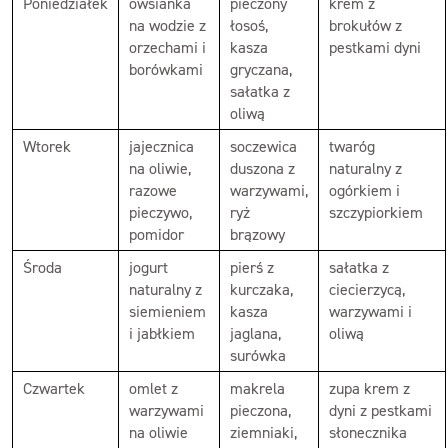
Poniedziałek
owsianka
pieczony
krem z
na wodzie z
łosoś,
brokułów z
orzechami i
kasza
pestkami dyni
borówkami
gryczana,
sałatka z
oliwą
Wtorek
jajecznica
soczewica
twaróg
na oliwie,
duszona z
naturalny z
razowe
warzywami,
ogórkiem i
pieczywo,
ryż
szczypiorkiem
pomidor
brązowy
Środa
jogurt
pierś z
sałatka z
naturalny z
kurczaka,
ciecierzycą,
siemieniem
kasza
warzywami i
i jabłkiem
jaglana,
oliwą
surówka
Czwartek
omlet z
makrela
zupa krem z
warzywami
pieczona,
dyni z pestkami
na oliwie
ziemniaki,
słonecznika