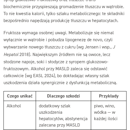
biochemicznie przyspieszają gromadzenie tłuszczu w wątrobie.
To nie kwestia kalorii, tylko szlaku metabolicznego: te składniki
bezpośrednio napędzają produkcję tłuszczu w hepatocytach.
Fruktoza wymaga osobnej uwagi. Metabolizuje się niemal
wyłącznie w wątrobie i pobudza lipogenezę de novo, czyli
wytwarzanie nowego tłuszczu z cukru (wg Jensen i wsp.,
J
Hepatol
2018). Największym źródłem nie są owoce, lecz
słodzone napoje, soki i słodycze z syropem glukozowo-
fruktozowym. Alkohol przy MASLD zaleca się odstawić
całkowicie (wg EASL 2024), bo dokładając własny szlak
uszkodzenia działa synergicznie z dysfunkcją metaboliczną.
Czego unikać
Dlaczego szkodzi
Przykłady
Alkohol
dodatkowy szlak
piwo, wino,
uszkodzenia
wódka — w
hepatocytów, abstynencja
każdej ilości
zalecana przy MASLD