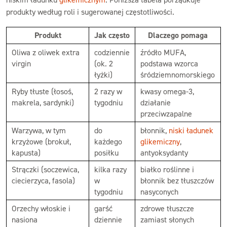
produkty według roli i sugerowanej częstotliwości.
Produkt
Jak często
Dlaczego pomaga
Oliwa z oliwek extra
codziennie
źródło MUFA,
virgin
(ok. 2
podstawa wzorca
łyżki)
śródziemnomorskiego
Ryby tłuste (łosoś,
2 razy w
kwasy omega-3,
makrela, sardynki)
tygodniu
działanie
przeciwzapalne
Warzywa, w tym
do
błonnik,
niski ładunek
krzyżowe (brokuł,
każdego
glikemiczny
,
kapusta)
posiłku
antyoksydanty
Strączki (soczewica,
kilka razy
białko roślinne i
ciecierzyca, fasola)
w
błonnik bez tłuszczów
tygodniu
nasyconych
Orzechy włoskie i
garść
zdrowe tłuszcze
nasiona
dziennie
zamiast słonych