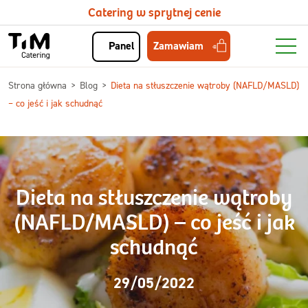
Catering w sprytnej cenie
Zamawiam
Panel
Strona główna
Blog
Dieta na stłuszczenie wątroby (NAFLD/MASLD)
– co jeść i jak schudnąć
Dieta na stłuszczenie wątroby
(NAFLD/MASLD) – co jeść i jak
schudnąć
29/05/2022