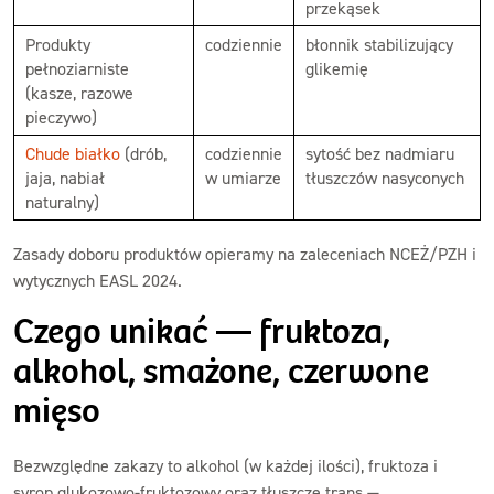
przekąsek
Produkty
codziennie
błonnik stabilizujący
pełnoziarniste
glikemię
(kasze, razowe
pieczywo)
Chude białko
(drób,
codziennie
sytość bez nadmiaru
jaja, nabiał
w umiarze
tłuszczów nasyconych
naturalny)
Zasady doboru produktów opieramy na zaleceniach NCEŻ/PZH i
wytycznych EASL 2024.
Czego unikać — fruktoza,
alkohol, smażone, czerwone
mięso
Bezwzględne zakazy to alkohol (w każdej ilości), fruktoza i
syrop glukozowo-fruktozowy oraz tłuszcze trans —