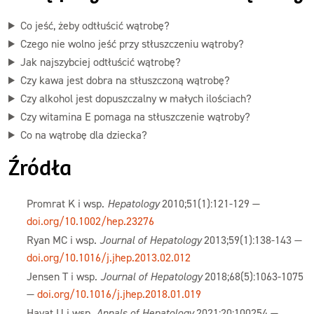
Co jeść, żeby odtłuścić wątrobę?
Czego nie wolno jeść przy stłuszczeniu wątroby?
Jak najszybciej odtłuścić wątrobę?
Czy kawa jest dobra na stłuszczoną wątrobę?
Czy alkohol jest dopuszczalny w małych ilościach?
Czy witamina E pomaga na stłuszczenie wątroby?
Co na wątrobę dla dziecka?
Źródła
Promrat K i wsp.
Hepatology
2010;51(1):121-129 —
doi.org/10.1002/hep.23276
Ryan MC i wsp.
Journal of Hepatology
2013;59(1):138-143 —
doi.org/10.1016/j.jhep.2013.02.012
Jensen T i wsp.
Journal of Hepatology
2018;68(5):1063-1075
—
doi.org/10.1016/j.jhep.2018.01.019
Hayat U i wsp.
Annals of Hepatology
2021;20:100254 —