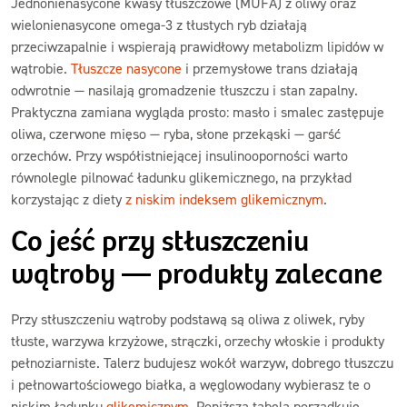
Jednonienasycone kwasy tłuszczowe (MUFA) z oliwy oraz
wielonienasycone omega-3 z tłustych ryb działają
przeciwzapalnie i wspierają prawidłowy metabolizm lipidów w
wątrobie.
Tłuszcze nasycone
i przemysłowe trans działają
odwrotnie — nasilają gromadzenie tłuszczu i stan zapalny.
Praktyczna zamiana wygląda prosto: masło i smalec zastępuje
oliwa, czerwone mięso — ryba, słone przekąski — garść
orzechów. Przy współistniejącej insulinooporności warto
równolegle pilnować ładunku glikemicznego, na przykład
korzystając z diety
z niskim indeksem glikemicznym
.
Co jeść przy stłuszczeniu
wątroby — produkty zalecane
Przy stłuszczeniu wątroby podstawą są oliwa z oliwek, ryby
tłuste, warzywa krzyżowe, strączki, orzechy włoskie i produkty
pełnoziarniste. Talerz budujesz wokół warzyw, dobrego tłuszczu
i pełnowartościowego białka, a węglowodany wybierasz te o
niskim ładunku
glikemicznym
. Poniższa tabela porządkuje