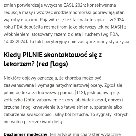
zmian potwierdzają wytyczne EASL 2024: konsekwentna
redukcja masy i wzorzec śródziemnomorski poprawiają stan
wątroby etapami. Pojawiła się też farmakoterapia — w 2024
roku FDA dopuściła resmetirom jako pierwszy lek na MASH z
włóknieniem, stosowany razem z dietą i ruchem (wg FDA,
14.03.2024). To fakt peryferyjny i nie zastąpi zmiany stylu życia.
Kiedy PILNIE skontaktować się z
lekarzem? (red flags)
Niektóre objawy oznaczają, że choroba może być
zaawansowana i wymaga natychmiastowej oceny. Zgłoś się
pilnie do lekarza lub wezwij pomoc (112), jeśli pojawią się:
żółtaczka (żółte zabarwienie skóry lub białek oczu), obrzęki
brzucha i nóg, krwawienia lub łatwe sinienie, splątanie albo
zaburzenia świadomości, silny ból brzucha. To sygnały, których
nie wolno przeczekiwać dietą.
Disclaimer medyczny:
ten artykuł ma charakter wyłącznie