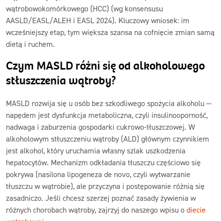
wątrobowokomórkowego (HCC) (wg konsensusu
AASLD/EASL/ALEH i EASL 2024). Kluczowy wniosek: im
wcześniejszy etap, tym większa szansa na cofnięcie zmian samą
dietą i ruchem.
Czym MASLD różni się od alkoholowego
stłuszczenia wątroby?
MASLD rozwija się u osób bez szkodliwego spożycia alkoholu —
napędem jest dysfunkcja metaboliczna, czyli insulinooporność,
nadwaga i zaburzenia gospodarki cukrowo-tłuszczowej. W
alkoholowym stłuszczeniu wątroby (ALD) głównym czynnikiem
jest alkohol, który uruchamia własny szlak uszkodzenia
hepatocytów. Mechanizm odkładania tłuszczu częściowo się
pokrywa (nasilona lipogeneza de novo, czyli wytwarzanie
tłuszczu w wątrobie), ale przyczyna i postępowanie różnią się
zasadniczo. Jeśli chcesz szerzej poznać zasady żywienia w
różnych chorobach wątroby, zajrzyj do naszego wpisu o
diecie