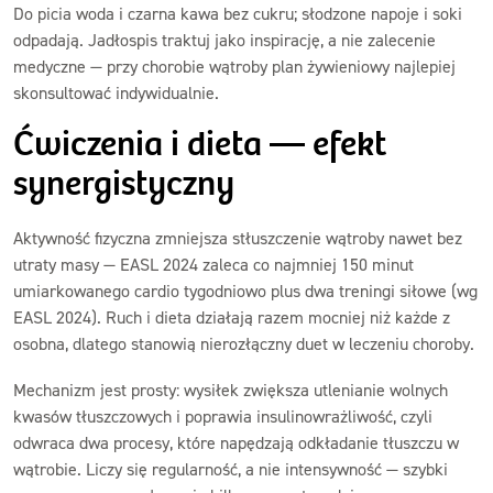
Do picia woda i czarna kawa bez cukru; słodzone napoje i soki
odpadają. Jadłospis traktuj jako inspirację, a nie zalecenie
medyczne — przy chorobie wątroby plan żywieniowy najlepiej
skonsultować indywidualnie.
Ćwiczenia i dieta — efekt
synergistyczny
Aktywność fizyczna zmniejsza stłuszczenie wątroby nawet bez
utraty masy — EASL 2024 zaleca co najmniej 150 minut
umiarkowanego cardio tygodniowo plus dwa treningi siłowe (wg
EASL 2024). Ruch i dieta działają razem mocniej niż każde z
osobna, dlatego stanowią nierozłączny duet w leczeniu choroby.
Mechanizm jest prosty: wysiłek zwiększa utlenianie wolnych
kwasów tłuszczowych i poprawia insulinowrażliwość, czyli
odwraca dwa procesy, które napędzają odkładanie tłuszczu w
wątrobie. Liczy się regularność, a nie intensywność — szybki