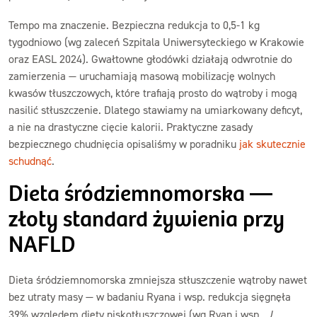
Tempo ma znaczenie. Bezpieczna redukcja to 0,5-1 kg
tygodniowo (wg zaleceń Szpitala Uniwersyteckiego w Krakowie
oraz EASL 2024). Gwałtowne głodówki działają odwrotnie do
zamierzenia — uruchamiają masową mobilizację wolnych
kwasów tłuszczowych, które trafiają prosto do wątroby i mogą
nasilić stłuszczenie. Dlatego stawiamy na umiarkowany deficyt,
a nie na drastyczne cięcie kalorii. Praktyczne zasady
bezpiecznego chudnięcia opisaliśmy w poradniku
jak skutecznie
schudnąć
.
Dieta śródziemnomorska —
złoty standard żywienia przy
NAFLD
Dieta śródziemnomorska zmniejsza stłuszczenie wątroby nawet
bez utraty masy — w badaniu Ryana i wsp. redukcja sięgnęła
39% względem diety niskotłuszczowej (wg Ryan i wsp.,
J