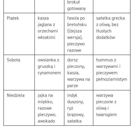
brokuł
gotowany
Piątek
kasza
fasola po
sałatka grecka
jaglana z
bretońsku
z oliwą, bez
orzechami
(lżejsza
tłustych
włoskimi
wersja),
dodatków
pieczywo
razowe
Sobota
owsianka z
dorsz
hummus z
gruszką i
pieczony,
warzywami i
cynamonem
kasza,
pieczywem
warzywa na
pełnoziarnistym
parze
Niedziela
jajka na
indyk
warzywa
miękko,
duszony,
pieczone z
razowe
ryż
oliwą i
pieczywo,
brązowy,
twarogiem
awokado
sałatka