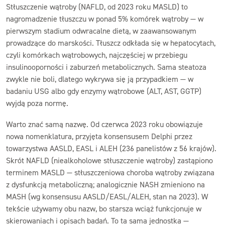
Stłuszczenie wątroby (NAFLD, od 2023 roku MASLD) to
nagromadzenie tłuszczu w ponad 5% komórek wątroby — w
pierwszym stadium odwracalne dietą, w zaawansowanym
prowadzące do marskości. Tłuszcz odkłada się w hepatocytach,
czyli komórkach wątrobowych, najczęściej w przebiegu
insulinooporności i zaburzeń metabolicznych. Sama steatoza
zwykle nie boli, dlatego wykrywa się ją przypadkiem — w
badaniu USG albo gdy enzymy wątrobowe (ALT, AST, GGTP)
wyjdą poza normę.
Warto znać samą nazwę. Od czerwca 2023 roku obowiązuje
nowa nomenklatura, przyjęta konsensusem Delphi przez
towarzystwa AASLD, EASL i ALEH (236 panelistów z 56 krajów).
Skrót NAFLD (niealkoholowe stłuszczenie wątroby) zastąpiono
terminem MASLD — stłuszczeniowa choroba wątroby związana
z dysfunkcją metaboliczną; analogicznie NASH zmieniono na
MASH (wg konsensusu AASLD/EASL/ALEH, stan na 2023). W
tekście używamy obu nazw, bo starsza wciąż funkcjonuje w
skierowaniach i opisach badań. To ta sama jednostka —