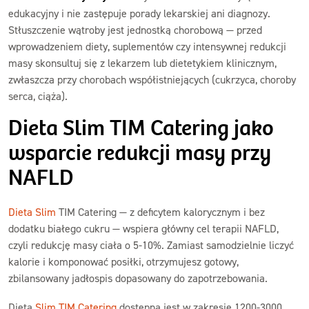
edukacyjny i nie zastępuje porady lekarskiej ani diagnozy.
Stłuszczenie wątroby jest jednostką chorobową — przed
wprowadzeniem diety, suplementów czy intensywnej redukcji
masy skonsultuj się z lekarzem lub dietetykiem klinicznym,
zwłaszcza przy chorobach współistniejących (cukrzyca, choroby
serca, ciąża).
Dieta Slim TIM Catering jako
wsparcie redukcji masy przy
NAFLD
Dieta Slim
TIM Catering — z deficytem kalorycznym i bez
dodatku białego cukru — wspiera główny cel terapii NAFLD,
czyli redukcję masy ciała o 5-10%. Zamiast samodzielnie liczyć
kalorie i komponować posiłki, otrzymujesz gotowy,
zbilansowany jadłospis dopasowany do zapotrzebowania.
Dieta
Slim TIM Catering
dostępna jest w zakresie 1200-3000