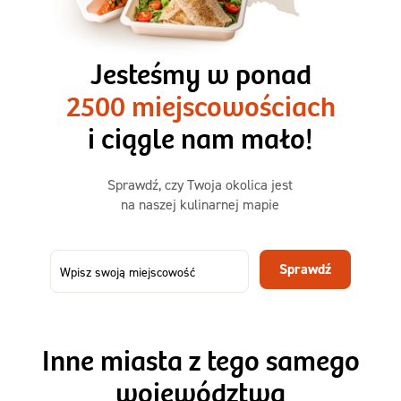
3 razy TAK
1500kcal - 2250kcal
Jesteśmy w ponad
3 sycące posiłki o większej objętości. Mniej dań,
2500 miejscowościach
ta sama wygoda!
i ciągle nam mało!
Zamów już od
Sprawdź, czy Twoja okolica jest
50,31 zł
73,99
na naszej kulinarnej mapie
-32%
TAK
Zamów dietę!
Sprawdź
Menu
Szczegóły diety 3xTAK
Inne miasta z tego samego
województwa