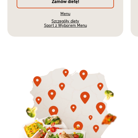
Zamów dietę!
Menu
Szczegóły diety
Sport z Wyborem Menu
Gotowe
Nowość
Diety