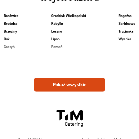
Borówiec
Grodzisk Wielkopolski
Rogoźno
Brodnica
Kobylin
Sarbinowo
Brzeziny
Leszno
Trzcianka
Buk
Lipno
Wysoka
Gostyń
Poznań
Pokaż wszystkie