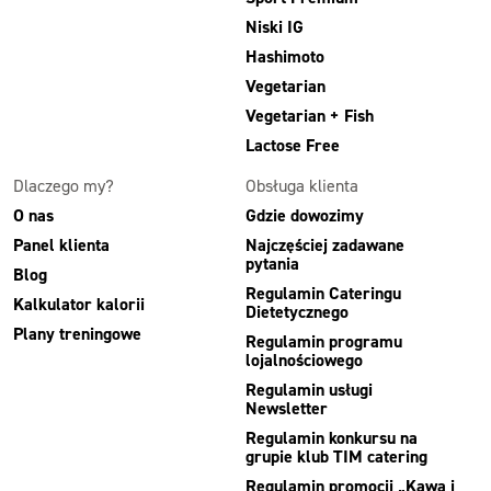
Niski IG
Hashimoto
Vegetarian
Vegetarian + Fish
Lactose Free
Dlaczego my?
Obsługa klienta
O nas
Gdzie dowozimy
Panel klienta
Najczęściej zadawane
pytania
Blog
Regulamin Cateringu
Kalkulator kalorii
Dietetycznego
Plany treningowe
Regulamin programu
lojalnościowego
Regulamin usługi
Newsletter
Regulamin konkursu na
grupie klub TIM catering
Regulamin promocji „Kawa i