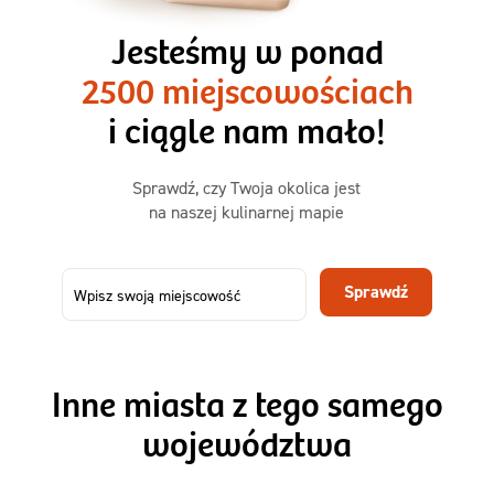
3 razy TAK
1500kcal - 2250kcal
Jesteśmy w ponad
3 sycące posiłki o większej objętości. Mniej dań,
2500 miejscowościach
ta sama wygoda!
i ciągle nam mało!
Zamów już od
Sprawdź, czy Twoja okolica jest
50,31 zł
73,99
na naszej kulinarnej mapie
-32%
TAK
Zamów dietę!
Sprawdź
Menu
Szczegóły diety 3xTAK
Inne miasta z tego samego
województwa