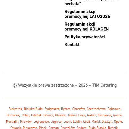
herbata”
Regulamin akcji
promocyjnej LATO2026
Regulamin akcji
promocyjnej KOLAGEN
Polityka prywatności
Kontakt
© Wszystkie prawa zastrzeżone – 2026 – TIM Catering
Białystok
,
Bielsko Biała
,
Bydgoszcz
,
Bytom
,
Chorzów
,
Częstochowa
,
Dąbrowa
Górnicza
,
Elbląg
,
Gdańsk
,
Gdynia
,
Gliwice
,
Jelenia Góra
,
Kalisz
,
Katowice
,
Kielce
,
Koszalin
,
Kraków
,
Legionowo
,
Legnica
,
Lubin
,
Lublin
,
Łódź
,
Marki
,
Olsztyn
,
Opole
,
Otwock
,
Piaseczno
,
Płock
,
Poznań
,
Pruszków
,
Radom
,
Ruda Śląska
,
Rybnik
,