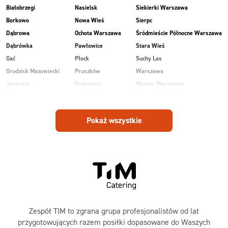
Białobrzegi
Nasielsk
Siekierki Warszawa
Borkowo
Nowa Wieś
Sierpc
Dąbrowa
Ochota Warszawa
Śródmieście Północne Warszawa
Dąbrówka
Pawłowice
Stara Wieś
Gać
Płock
Suchy Las
Grodzisk Mazowiecki
Pruszków
Warszawa
Jasienica
Przasnysz
Wawer Warszawa
Kobiałka Warszawa
Radom
Wesoła
Kozienice
Ruda
Zalesie
Pokaż wszystkie
Laski
Rudnik
Zielonka
Maków Mazowiecki
Sanniki
Zespół TIM to zgrana grupa profesjonalistów od lat
przygotowujących razem posiłki dopasowane do Waszych