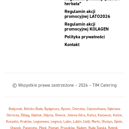
herbata”
Regulamin akcji
promocyjnej LATO2026
Regulamin akcji
promocyjnej KOLAGEN
Polityka prywatności
Kontakt
© Wszystkie prawa zastrzeżone – 2026 – TIM Catering
Białystok
,
Bielsko Biała
,
Bydgoszcz
,
Bytom
,
Chorzów
,
Częstochowa
,
Dąbrowa
Górnicza
,
Elbląg
,
Gdańsk
,
Gdynia
,
Gliwice
,
Jelenia Góra
,
Kalisz
,
Katowice
,
Kielce
,
Koszalin
,
Kraków
,
Legionowo
,
Legnica
,
Lubin
,
Lublin
,
Łódź
,
Marki
,
Olsztyn
,
Opole
,
Otwock
,
Piaseczno
,
Płock
,
Poznań
,
Pruszków
,
Radom
,
Ruda Śląska
,
Rybnik
,