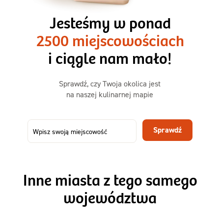
3 razy TAK
1500kcal - 2250kcal
Jesteśmy w ponad
3 sycące posiłki o większej objętości. Mniej dań,
2500 miejscowościach
ta sama wygoda!
i ciągle nam mało!
Zamów już od
Sprawdź, czy Twoja okolica jest
50,31 zł
73,99
na naszej kulinarnej mapie
-32%
TAK
Zamów dietę!
Sprawdź
Menu
Szczegóły diety 3xTAK
Inne miasta z tego samego
województwa