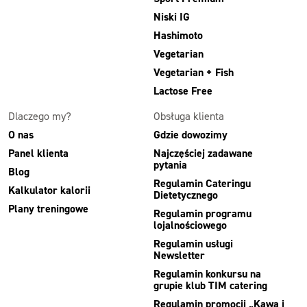
Niski IG
Hashimoto
Vegetarian
Vegetarian + Fish
Lactose Free
Dlaczego my?
Obsługa klienta
O nas
Gdzie dowozimy
Panel klienta
Najczęściej zadawane
pytania
Blog
Regulamin Cateringu
Kalkulator kalorii
Dietetycznego
Plany treningowe
Regulamin programu
lojalnościowego
Regulamin usługi
Newsletter
Regulamin konkursu na
grupie klub TIM catering
Regulamin promocji „Kawa i