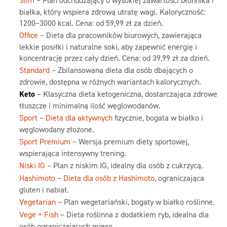
Slim
– Plan odchudzający o wysokiej zawartości błonnika i
białka, który wspiera zdrową utratę wagi. Kaloryczność:
1200–3000 kcal. Cena: od 59,99 zł za dzień.
Office
– Dieta dla pracowników biurowych, zawierająca
lekkie posiłki i naturalne soki, aby zapewnić energię i
koncentrację przez cały dzień. Cena: od 39,99 zł za dzień.
Standard
– Zbilansowana dieta dla osób dbających o
zdrowie, dostępna w różnych wariantach kalorycznych.
Keto
– Klasyczna dieta ketogeniczna, dostarczająca zdrowe
tłuszcze i minimalną ilość węglowodanów.
Sport
–
Dieta dla aktywnych
fizycznie, bogata w białko i
węglowodany złożone.
Sport Premium
– Wersja premium diety sportowej,
wspierająca intensywny trening.
Niski IG
– Plan z niskim IG, idealny dla osób z cukrzycą.
Hashimoto
–
Dieta dla osób z Hashimoto
, ograniczająca
gluten i nabiał.
Vegetarian
– Plan wegetariański, bogaty w białko roślinne.
Vege + Fish
– Dieta roślinna z dodatkiem ryb, idealna dla
osób ograniczających mięso.