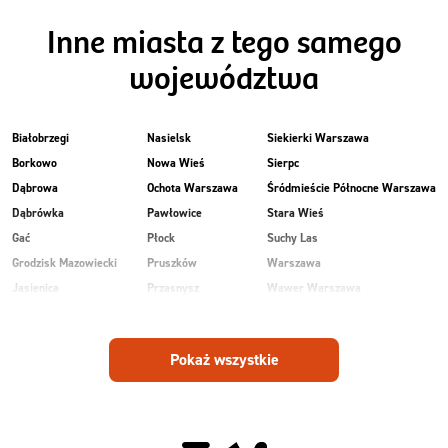
Inne miasta z tego samego
województwa
Białobrzegi
Nasielsk
Siekierki Warszawa
Borkowo
Nowa Wieś
Sierpc
Dąbrowa
Ochota Warszawa
Śródmieście Północne Warszawa
Dąbrówka
Pawłowice
Stara Wieś
Gać
Płock
Suchy Las
Grodzisk Mazowiecki
Pruszków
Warszawa
Jasienica
Przasnysz
Wawer Warszawa
Kozienice
Radom
Wesoła
Laski
Ruda
Zalesie
Pokaż wszystkie
Maków Mazowiecki
Rudnik
Zielonka
Mała Wieś
Sanniki