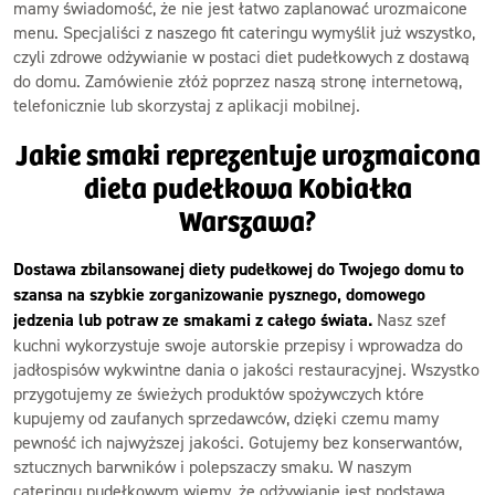
mamy świadomość, że nie jest łatwo zaplanować urozmaicone
menu. Specjaliści z naszego fit cateringu wymyślił już wszystko,
czyli zdrowe odżywianie w postaci diet pudełkowych z dostawą
do domu. Zamówienie złóż poprzez naszą stronę internetową,
telefonicznie lub skorzystaj z aplikacji mobilnej.
Jakie smaki reprezentuje urozmaicona
dieta pudełkowa Kobiałka
Warszawa?
Dostawa zbilansowanej diety pudełkowej do Twojego domu to
szansa na szybkie zorganizowanie pysznego, domowego
jedzenia lub potraw ze smakami z całego świata.
Nasz szef
kuchni wykorzystuje swoje autorskie przepisy i wprowadza do
jadłospisów wykwintne dania o jakości restauracyjnej. Wszystko
przygotujemy ze świeżych produktów spożywczych które
kupujemy od zaufanych sprzedawców, dzięki czemu mamy
pewność ich najwyższej jakości. Gotujemy bez konserwantów,
sztucznych barwników i polepszaczy smaku. W naszym
cateringu pudełkowym wiemy, że odżywianie jest podstawą