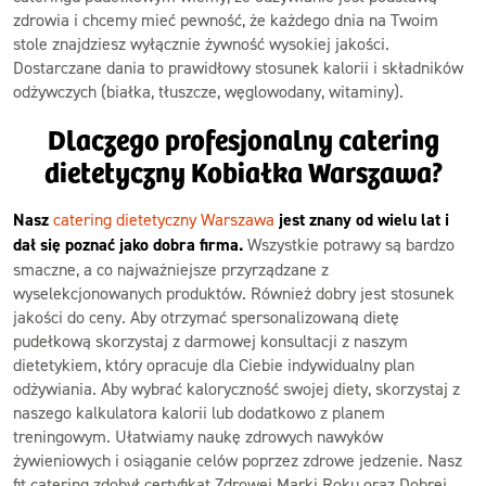
zdrowia i chcemy mieć pewność, że każdego dnia na Twoim
stole znajdziesz wyłącznie żywność wysokiej jakości.
Dostarczane dania to prawidłowy stosunek kalorii i składników
odżywczych (białka, tłuszcze, węglowodany, witaminy).
Dlaczego profesjonalny catering
dietetyczny Kobiałka Warszawa?
Nasz
catering dietetyczny Warszawa
jest znany od wielu lat i
dał się poznać jako dobra firma.
Wszystkie potrawy są bardzo
smaczne, a co najważniejsze przyrządzane z
wyselekcjonowanych produktów. Również dobry jest stosunek
jakości do ceny. Aby otrzymać spersonalizowaną dietę
pudełkową skorzystaj z darmowej konsultacji z naszym
dietetykiem, który opracuje dla Ciebie indywidualny plan
odżywiania. Aby wybrać kaloryczność swojej diety, skorzystaj z
naszego kalkulatora kalorii lub dodatkowo z planem
treningowym. Ułatwiamy naukę zdrowych nawyków
żywieniowych i osiąganie celów poprzez zdrowe jedzenie. Nasz
fit catering zdobył certyfikat Zdrowej Marki Roku oraz Dobrej