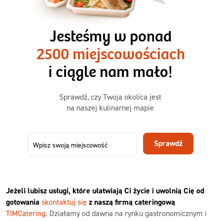
3 razy TAK
1500kcal - 2250kcal
Jesteśmy w ponad
3 sycące posiłki o większej objętości. Mniej dań,
2500 miejscowościach
ta sama wygoda!
i ciągle nam mało!
Zamów już od
Sprawdź, czy Twoja okolica jest
50,31 zł
73,99
na naszej kulinarnej mapie
-32%
TAK
Zamów dietę!
Sprawdź
Menu
Szczegóły diety 3xTAK
Jeżeli lubisz usługi, które ułatwiają Ci życie i uwolnią Cię od
gotowania
skontaktuj się
z naszą firmą cateringową
TIMCatering
. Działamy od dawna na rynku gastronomicznym i