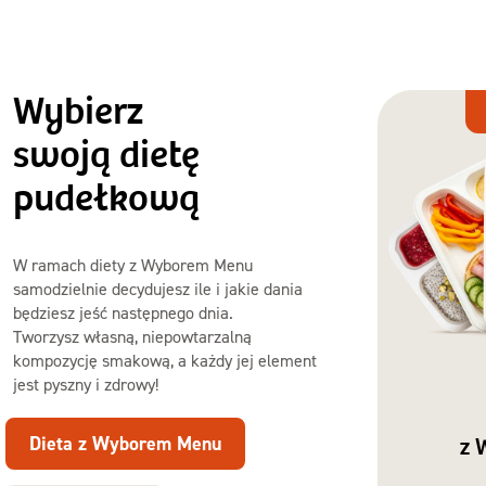
Wybierz
Dieta
z Wyborem
swoją dietę
Menu
pudełkową
W ramach diety z Wyborem Menu
samodzielnie decydujesz ile i jakie dania
będziesz jeść następnego dnia.
Tworzysz własną, niepowtarzalną
kompozycję smakową, a każdy jej element
jest pyszny i zdrowy!
Dieta z Wyborem Menu
z 