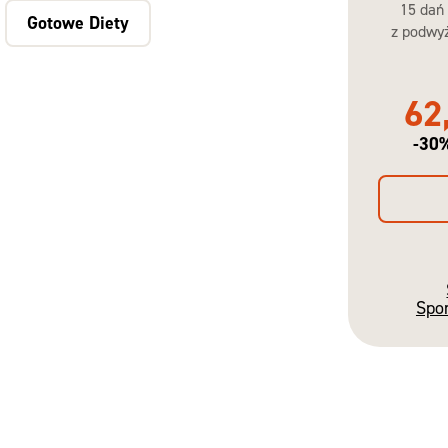
15 dań
Gotowe Diety
z podwyż
62
-30
Spo
Gotowe
Diety