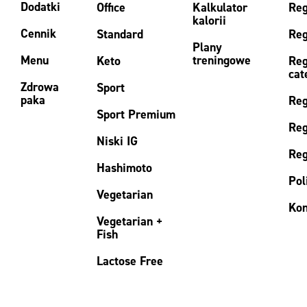
Dodatki
Office
Kalkulator
Reg
kalorii
Cennik
Standard
Reg
Plany
Menu
treningowe
Keto
Reg
cat
Zdrowa
Sport
paka
Reg
Sport Premium
Reg
Niski IG
Reg
Hashimoto
Pol
Vegetarian
Kon
Vegetarian +
Fish
Lactose Free