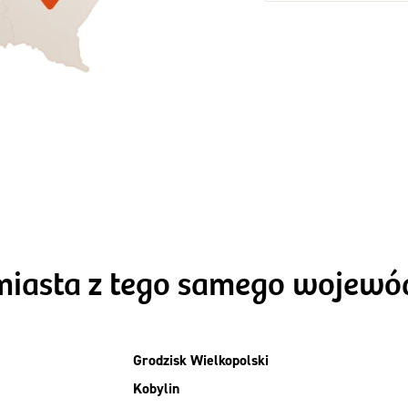
Zamów dietę!
Zamów dietę!
Menu
Menu
Szczegóły diet
zegóły diety 3xTAK
Standard
miasta z tego samego wojew
Grodzisk Wielkopolski
Kobylin