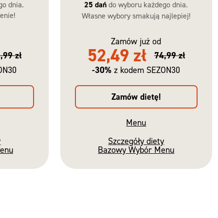
go dnia.
25 dań
do wyboru każdego dnia.
enie!
Własne wybory smakują najlepiej!
Zamów już od
52,49 zł
,99 zł
74,99 zł
-30%
ON30
z kodem SEZON30
Zamów dietę!
Menu
y
Szczegóły diety
Menu
Bazowy Wybór Menu