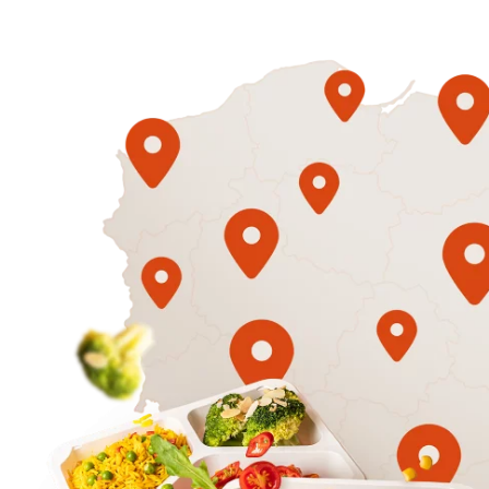
1500
3 sycące p
Mniej
50