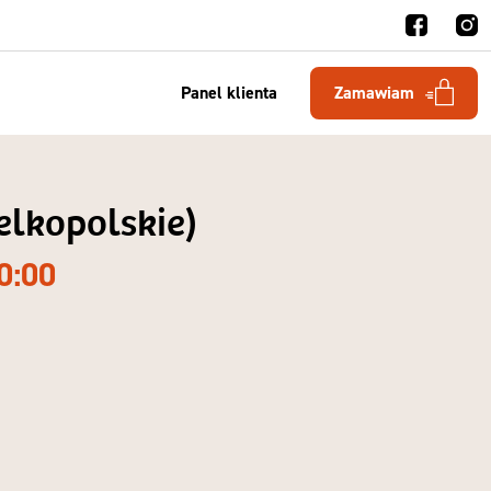
Panel klienta
Zamawiam
ielkopolskie)
0:00