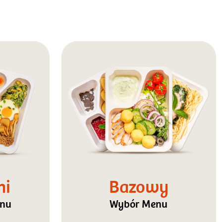
ni
Bazowy
enu
Wybór Menu