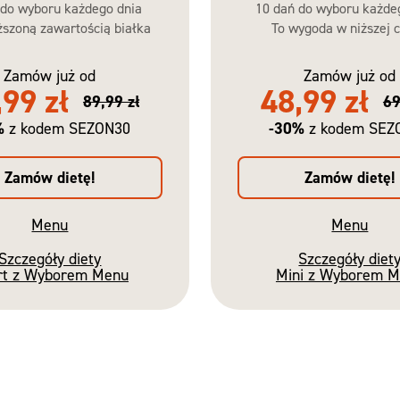
 do wyboru każdego dnia
10 dań do wyboru każde
szoną zawartością białka
To wygoda w niższej c
Zamów już od
Zamów już od
,99 zł
48,99 zł
89,99 zł
69
%
-30%
z kodem SEZON30
z kodem SEZ
Zamów dietę!
Zamów dietę!
Menu
Menu
Szczegóły diety
Szczegóły diet
rt z Wyborem Menu
Mini z Wyborem 
Nowość