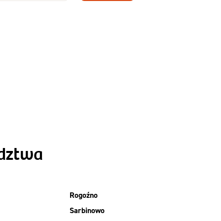
Zamów dietę!
Menu
y
Szczegóły diety
Slim
ództwa
Rogoźno
Sarbinowo