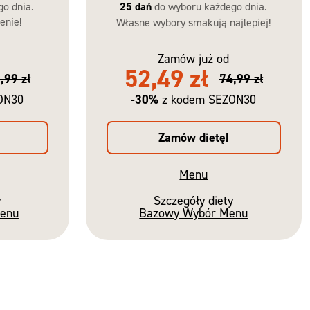
go dnia.
25 dań
do wyboru każdego dnia.
enie!
Własne wybory smakują najlepiej!
Zamów już od
52,49 zł
,99 zł
74,99 zł
-30%
ON30
z kodem SEZON30
Zamów dietę!
Menu
y
Szczegóły diety
Menu
Bazowy Wybór Menu