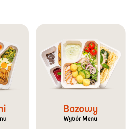
ni
Bazowy
enu
Wybór Menu