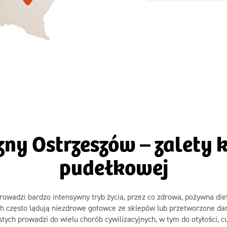
Zamów dietę!
Zamów dietę!
Menu
Menu
Szczegóły diet
zegóły diety 3xTAK
Standard
zny Ostrzeszów – zalety k
pudełkowej
rowadzi bardzo intensywny tryb życia, przez co zdrowa, pożywna diet
ch często lądują niezdrowe gotowce ze sklepów lub przetworzone dan
ych prowadzi do wielu chorób cywilizacyjnych, w tym do otyłości, c