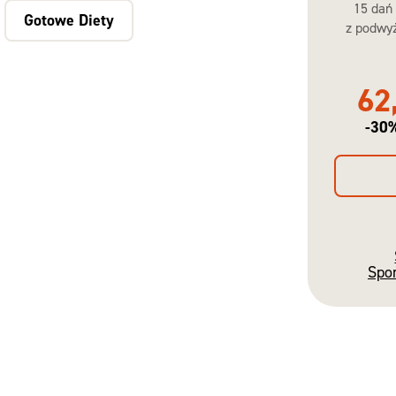
15 dań
Gotowe Diety
z podwyż
62
-30
Spo
Gotowe
Diety