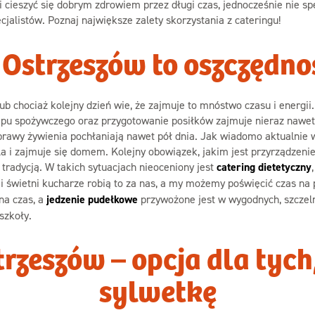
 cieszyć się dobrym zdrowiem przez długi czas, jednocześnie nie s
alistów. Poznaj największe zalety skorzystania z cateringu!
Ostrzeszów to oszczędno
 lub chociaż kolejny dzień wie, że zajmuje to mnóstwo czasu i energ
u spożywczego oraz przygotowanie posiłków zajmuje nieraz nawet ki
prawy żywienia pochłaniają nawet pół dnia. Jak wiadomo aktualnie w
la i zajmuje się domem. Kolejny obowiązek, jakim jest przyrządzenie
tradycją. W takich sytuacjach nieoceniony jest
catering dietetyczny
 i świetni kucharze robią to za nas, a my możemy poświęcić czas na
na czas, a
jedzenie pudełkowe
przywożone jest w wygodnych, szczel
szkoły.
trzeszów – opcja dla tych
sylwetkę