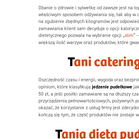
Dbanie o zdrowie i sylwetkę od zawsze jest na t
właściwym sposobem odżywiania się, tak aby w ci
na zgubienie zbędnych kilogramów jest odpowiedn
zamawiania klient sam decyduje o opcji kaloryczn
dietetycznego pozwala na wybranie opcji „
slim
” 
większą ilość warzyw oraz produktów, które gwar
T
ani caterin
Oszczędność czasu i energii, wygoda oraz bezpro
opiniom, które klasyfikują
jedzenie pudełkowe
jak
50 zł, a jeśli posiłki zamawiane są na dłuższy c
przyrządzenia pełnowartościowych, pożywnych pos
okazać, że korzystanie z usług firmy jest zdecyd
kończą się tym, że część produktów nie zostaje wy
T
ania dieta p