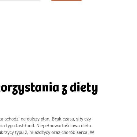
Zamów dietę!
Menu
y
Szczegóły diety
Slim
orzystania z diety
a schodzi na dalszy plan. Brak czasu, siły czy
ia typu fast-food. Niepełnowartościowa dieta
ukrzycy typu 2, miażdżycy oraz chorób serca. W