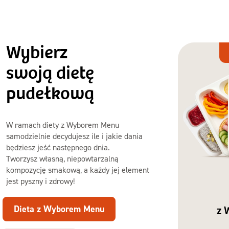
Wybierz
Dieta
z Wyborem
swoją dietę
Menu
pudełkową
W ramach diety z Wyborem Menu
samodzielnie decydujesz ile i jakie dania
będziesz jeść następnego dnia.
Tworzysz własną, niepowtarzalną
kompozycję smakową, a każdy jej element
jest pyszny i zdrowy!
Dieta z Wyborem Menu
z 