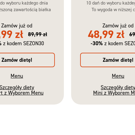
 do wyboru każdego dnia
10 dań do wyboru każde
szoną zawartością białka
To wygoda w niższej c
Zamów już od
Zamów już od
,99 zł
48,99 zł
89,99 zł
69
%
-30%
z kodem SEZON30
z kodem SEZ
Zamów dietę!
Zamów dietę!
Menu
Menu
Szczegóły diety
Szczegóły diet
rt z Wyborem Menu
Mini z Wyborem 
Nowość