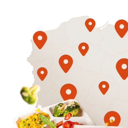
1500
3 sycące p
Mniej
50