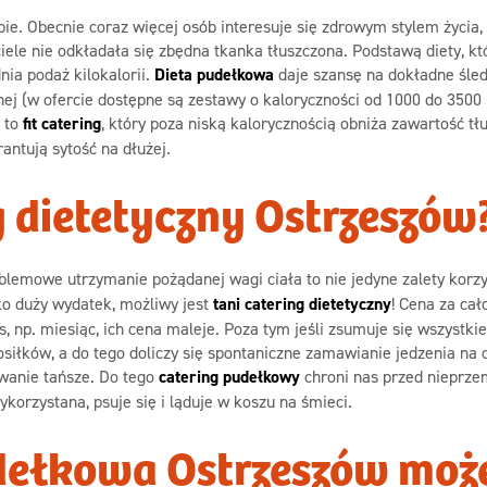
opie. Obecnie coraz więcej osób interesuje się zdrowym stylem życia
ele nie odkładała się zbędna tkanka tłuszczona. Podstawą diety, k
ia podaż kilokalorii.
Dieta pudełkowa
daje szansę na dokładne śled
ej (w ofercie dostępne są zestawy o kaloryczności od 1000 do 3500 
– to
fit catering
, który poza niską kalorycznością obniża zawartość tł
antują sytość na dłużej.
g dietetyczny Ostrzeszów
blemowe utrzymanie pożądanej wagi ciała to nie jedyne zalety korz
o duży wydatek, możliwy jest
tani catering dietetyczny
! Cena za ca
zas, np. miesiąc, ich cena maleje. Poza tym jeśli zsumuje się wszyst
iłków, a do tego doliczy się spontaniczne zamawianie jedzenia na d
owanie tańsze. Do tego
catering pudełkowy
chroni nas przed nieprze
korzystana, psuje się i ląduje w koszu na śmieci.
udełkowa Ostrzeszów może