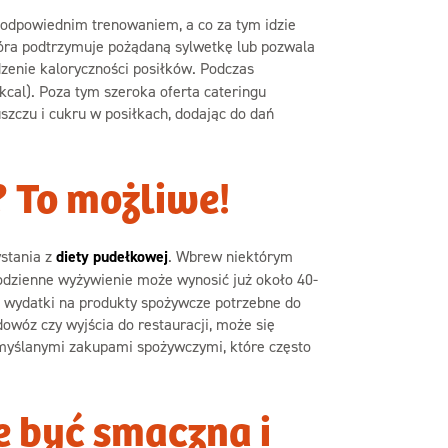
, odpowiednim trenowaniem, a co za tym idzie
tóra podtrzymuje pożądaną sylwetkę lub pozwala
zenie kaloryczności posiłków. Podczas
kcal). Poza tym szeroka oferta cateringu
uszczu i cukru w posiłkach, dodając do dań
? To możliwe!
ystania
z
diety pudełkowej
. Wbrew niektórym
łodzienne wyżywienie może wynosić już około 40-
kie wydatki na produkty spożywcze potrzebne do
owóz czy wyjścia do restauracji, może się
myślanymi zakupami spożywczymi, które często
 być smaczna i