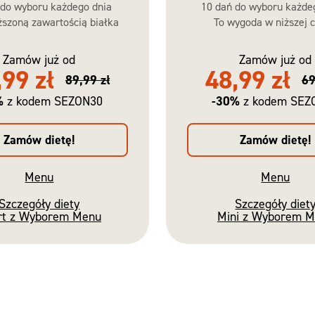
 do wyboru każdego dnia
10 dań do wyboru każde
szoną zawartością białka
To wygoda w niższej c
Zamów już od
Zamów już od
,99 zł
48,99 zł
89,99 zł
69
%
-30%
z kodem SEZON30
z kodem SEZ
Zamów dietę!
Zamów dietę!
Menu
Menu
Szczegóły diety
Szczegóły diet
rt z Wyborem Menu
Mini z Wyborem 
Nowość