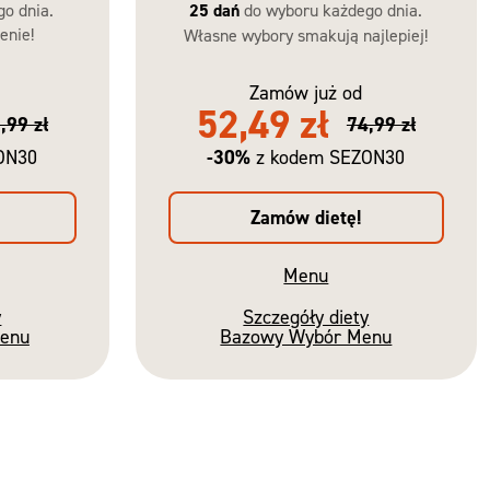
go dnia.
25 dań
do wyboru każdego dnia.
enie!
Własne wybory smakują najlepiej!
Zamów już od
52,49 zł
,99 zł
74,99 zł
-30%
ON30
z kodem SEZON30
Zamów dietę!
Menu
y
Szczegóły diety
Menu
Bazowy Wybór Menu