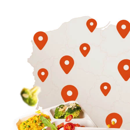
1500
3 sycące p
Mniej
50