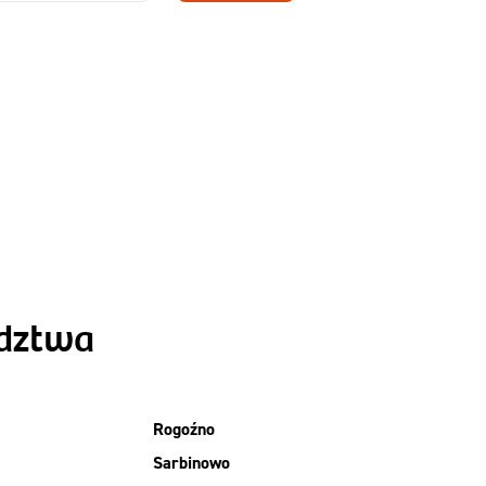
Zamów dietę!
Menu
y
Szczegóły diety
Slim
ództwa
Rogoźno
Sarbinowo