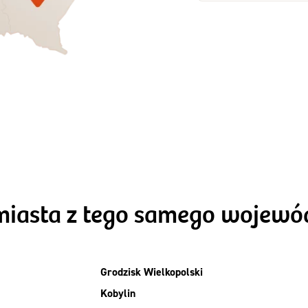
Zamów dietę!
Zamów dietę!
Menu
Menu
Szczegóły diet
zegóły diety 3xTAK
Standard
miasta z tego samego wojew
Grodzisk Wielkopolski
Kobylin