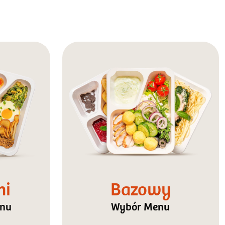
ni
Bazowy
enu
Wybór Menu