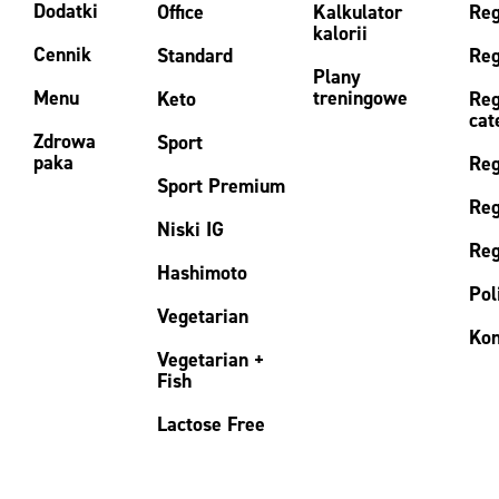
Dodatki
Office
Kalkulator
Reg
kalorii
Cennik
Standard
Reg
Plany
Menu
treningowe
Keto
Reg
cat
Zdrowa
Sport
paka
Reg
Sport Premium
Reg
Niski IG
Reg
Hashimoto
Pol
Vegetarian
Kon
Vegetarian +
Fish
Lactose Free