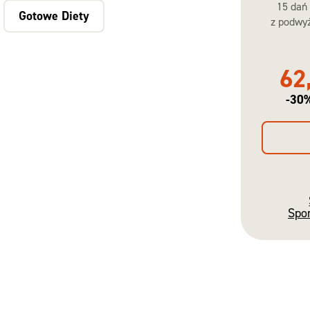
15 dań
Gotowe Diety
z podwyż
62
-30
Spo
Gotowe
Diety