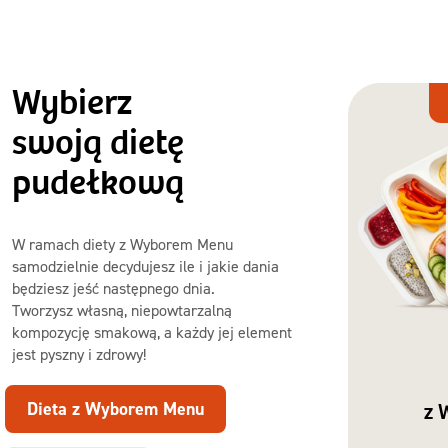
Wybierz
Dieta
z Wyborem
swoją dietę
Menu
pudełkową
W ramach diety z Wyborem Menu
samodzielnie decydujesz ile i jakie dania
będziesz jeść następnego dnia.
Tworzysz własną, niepowtarzalną
kompozycję smakową, a każdy jej element
jest pyszny i zdrowy!
Dieta z Wyborem Menu
z 