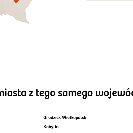
Zamów dietę!
Zamów dietę!
Menu
Menu
Szczegóły diet
zegóły diety 3xTAK
Standard
miasta z tego samego wojew
Grodzisk Wielkopolski
Kobylin