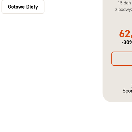
15 dań
Gotowe Diety
z podwyż
62
-30
Spo
Gotowe
Diety