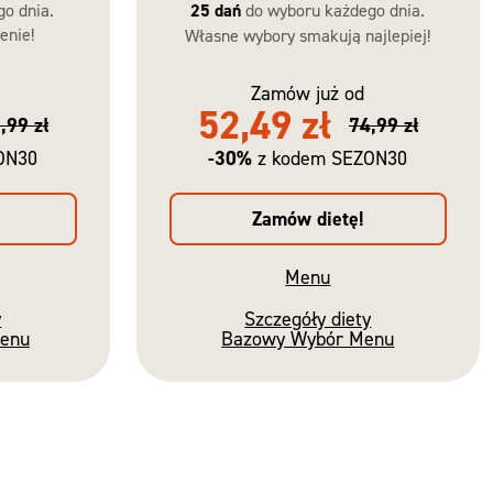
go dnia.
25 dań
do wyboru każdego dnia.
enie!
Własne wybory smakują najlepiej!
Zamów już od
52,49 zł
,99 zł
74,99 zł
-30%
ON30
z kodem SEZON30
Zamów dietę!
Menu
y
Szczegóły diety
Menu
Bazowy Wybór Menu