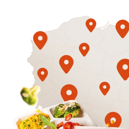
1500
3 sycące p
Mniej
50