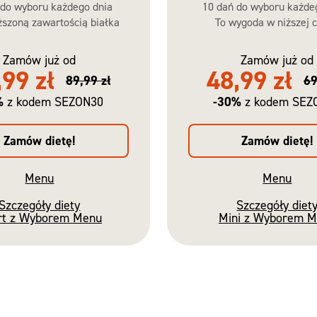
 do wyboru każdego dnia
10 dań do wyboru każde
szoną zawartością białka
To wygoda w niższej c
Zamów już od
Zamów już od
,99 zł
48,99 zł
89,99 zł
69
%
-30%
z kodem SEZON30
z kodem SEZ
Zamów dietę!
Zamów dietę!
Menu
Menu
Szczegóły diety
Szczegóły diet
rt z Wyborem Menu
Mini z Wyborem 
Nowość