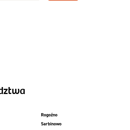
Zamów dietę!
Menu
y
Szczegóły diety
Slim
ództwa
Rogoźno
Sarbinowo