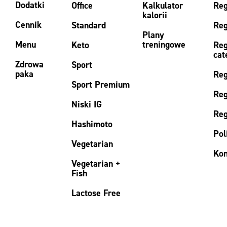
Dodatki
Office
Kalkulator
Reg
kalorii
Cennik
Standard
Reg
Plany
Menu
treningowe
Keto
Reg
cat
Zdrowa
Sport
paka
Reg
Sport Premium
Reg
Niski IG
Reg
Hashimoto
Pol
Vegetarian
Kon
Vegetarian +
Fish
Lactose Free