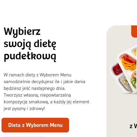
Wybierz
Dieta
z Wyborem
swoją dietę
Menu
pudełkową
W ramach diety z Wyborem Menu
samodzielnie decydujesz ile i jakie dania
będziesz jeść następnego dnia.
Tworzysz własną, niepowtarzalną
kompozycję smakową, a każdy jej element
jest pyszny i zdrowy!
Dieta z Wyborem Menu
z 