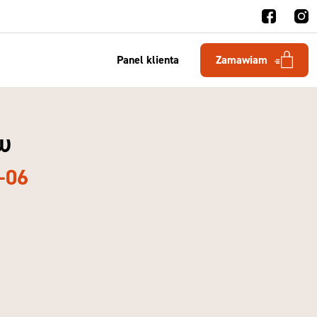
Panel klienta
Zamawiam
w
-06