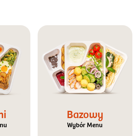
ni
Bazowy
enu
Wybór Menu