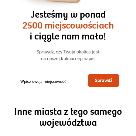
3 razy TAK
1500kcal - 2250kcal
Jesteśmy w ponad
3 sycące posiłki o większej objętości. Mniej dań,
2500 miejscowościach
ta sama wygoda!
i ciągle nam mało!
Zamów już od
Sprawdź, czy Twoja okolica jest
50,31 zł
73,99
na naszej kulinarnej mapie
-32%
TAK
Zamów dietę!
Sprawdź
Menu
Szczegóły diety 3xTAK
Inne miasta z tego samego
województwa