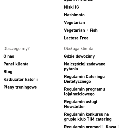
Niski IG
Hashimoto
Vegetarian
Vegetarian + Fish
Lactose Free
Dlaczego my?
Obsługa klienta
O nas
Gdzie dowozimy
Panel klienta
Najczęściej zadawane
pytania
Blog
Regulamin Cateringu
Kalkulator kalorii
Dietetycznego
Plany treningowe
Regulamin programu
lojalnościowego
Regulamin usługi
Newsletter
Regulamin konkursu na
grupie klub TIM catering
Regulamin promocji „Kawa i