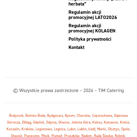
herbata”
Regulamin akcji
promocyjnej LATO2026
Regulamin akcji
promocyjnej KOLAGEN
Polityka prywatności
Kontakt
© Wszystkie prawa zastrzeżone – 2026 – TIM Catering
Białystok
,
Bielsko Biała
,
Bydgoszcz
,
Bytom
,
Chorzów
,
Częstochowa
,
Dąbrowa
Górnicza
,
Elbląg
,
Gdańsk
,
Gdynia
,
Gliwice
,
Jelenia Góra
,
Kalisz
,
Katowice
,
Kielce
,
Koszalin
,
Kraków
,
Legionowo
,
Legnica
,
Lubin
,
Lublin
,
Łódź
,
Marki
,
Olsztyn
,
Opole
,
Otwock
,
Piaseczno
,
Płock
,
Poznań
,
Pruszków
,
Radom
,
Ruda Śląska
,
Rybnik
,