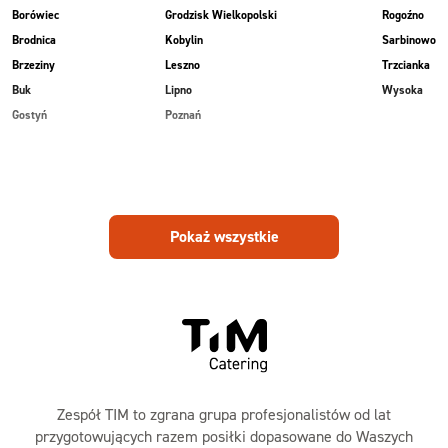
Borówiec
Grodzisk Wielkopolski
Rogoźno
Brodnica
Kobylin
Sarbinowo
Brzeziny
Leszno
Trzcianka
Buk
Lipno
Wysoka
Gostyń
Poznań
Pokaż wszystkie
Zespół TIM to zgrana grupa profesjonalistów od lat
przygotowujących razem posiłki dopasowane do Waszych