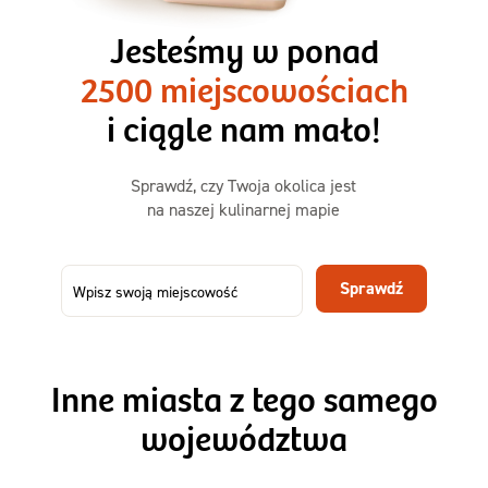
3 razy TAK
1500kcal - 2250kcal
Jesteśmy w ponad
3 sycące posiłki o większej objętości. Mniej dań,
2500 miejscowościach
ta sama wygoda!
i ciągle nam mało!
Zamów już od
Sprawdź, czy Twoja okolica jest
50,31 zł
73,99
na naszej kulinarnej mapie
-32%
TAK
Zamów dietę!
Sprawdź
Menu
Szczegóły diety 3xTAK
Inne miasta z tego samego
województwa