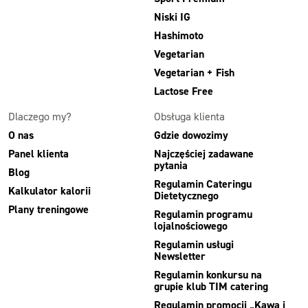
Niski IG
Hashimoto
Vegetarian
Vegetarian + Fish
Lactose Free
Dlaczego my?
Obsługa klienta
O nas
Gdzie dowozimy
Panel klienta
Najczęściej zadawane
pytania
Blog
Regulamin Cateringu
Kalkulator kalorii
Dietetycznego
Plany treningowe
Regulamin programu
lojalnościowego
Regulamin usługi
Newsletter
Regulamin konkursu na
grupie klub TIM catering
Regulamin promocji „Kawa i