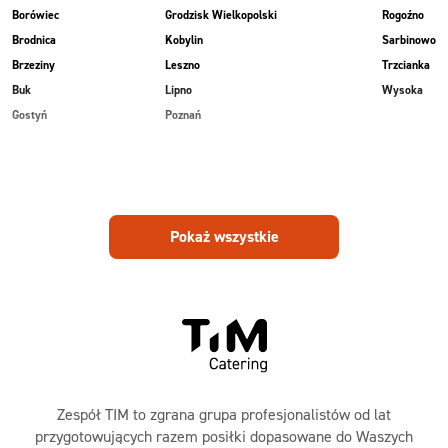
Borówiec
Grodzisk Wielkopolski
Rogoźno
Brodnica
Kobylin
Sarbinowo
Brzeziny
Leszno
Trzcianka
Buk
Lipno
Wysoka
Gostyń
Poznań
Pokaż wszystkie
Zespół TIM to zgrana grupa profesjonalistów od lat
przygotowujących razem posiłki dopasowane do Waszych