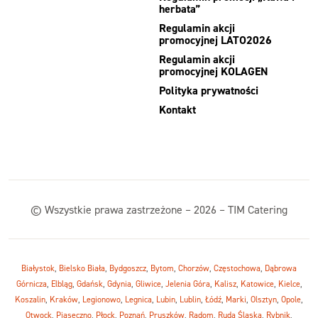
herbata”
Regulamin akcji
promocyjnej LATO2026
Regulamin akcji
promocyjnej KOLAGEN
Polityka prywatności
Kontakt
© Wszystkie prawa zastrzeżone – 2026 – TIM Catering
Białystok
,
Bielsko Biała
,
Bydgoszcz
,
Bytom
,
Chorzów
,
Częstochowa
,
Dąbrowa
Górnicza
,
Elbląg
,
Gdańsk
,
Gdynia
,
Gliwice
,
Jelenia Góra
,
Kalisz
,
Katowice
,
Kielce
,
Koszalin
,
Kraków
,
Legionowo
,
Legnica
,
Lubin
,
Lublin
,
Łódź
,
Marki
,
Olsztyn
,
Opole
,
Otwock
,
Piaseczno
,
Płock
,
Poznań
,
Pruszków
,
Radom
,
Ruda Śląska
,
Rybnik
,